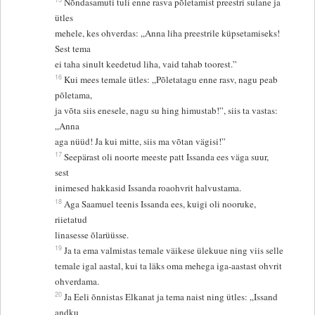
Nõndasamuti tuli enne rasva põletamist preestri sulane ja
ütles
mehele, kes ohverdas: „Anna liha preestrile küpsetamiseks!
Sest tema
ei taha sinult keedetud liha, vaid tahab toorest.”
16
Kui mees temale ütles: „Põletatagu enne rasv, nagu peab
põletama,
ja võta siis enesele, nagu su hing himustab!”, siis ta vastas:
„Anna
aga nüüd! Ja kui mitte, siis ma võtan vägisi!”
17
Seepärast oli noorte meeste patt Issanda ees väga suur,
sest
inimesed hakkasid Issanda roaohvrit halvustama.
18
Aga Saamuel teenis Issanda ees, kuigi oli nooruke,
riietatud
linasesse õlarüüsse.
19
Ja ta ema valmistas temale väikese ülekuue ning viis selle
temale igal aastal, kui ta läks oma mehega iga-aastast ohvrit
ohverdama.
20
Ja Eeli õnnistas Elkanat ja tema naist ning ütles: „Issand
andku