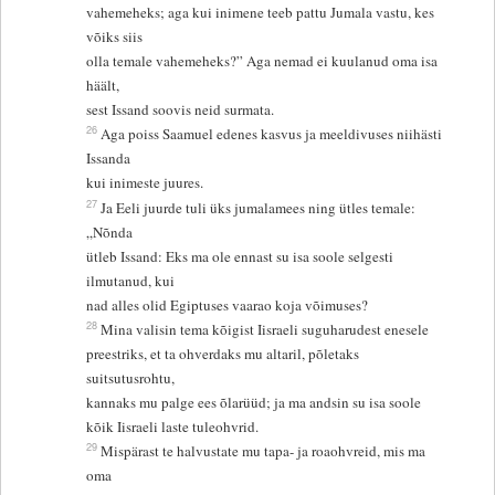
vahemeheks; aga kui inimene teeb pattu Jumala vastu, kes
võiks siis
olla temale vahemeheks?” Aga nemad ei kuulanud oma isa
häält,
sest Issand soovis neid surmata.
26
Aga poiss Saamuel edenes kasvus ja meeldivuses niihästi
Issanda
kui inimeste juures.
27
Ja Eeli juurde tuli üks jumalamees ning ütles temale:
„Nõnda
ütleb Issand: Eks ma ole ennast su isa soole selgesti
ilmutanud, kui
nad alles olid Egiptuses vaarao koja võimuses?
28
Mina valisin tema kõigist Iisraeli suguharudest enesele
preestriks, et ta ohverdaks mu altaril, põletaks
suitsutusrohtu,
kannaks mu palge ees õlarüüd; ja ma andsin su isa soole
kõik Iisraeli laste tuleohvrid.
29
Mispärast te halvustate mu tapa- ja roaohvreid, mis ma
oma