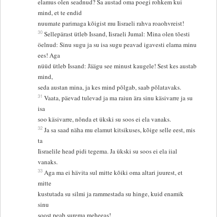
elamus olen seadnud? Sa austad oma poegi rohkem kui
mind, et te endid
nuumate parimaga kõigist mu Iisraeli rahva roaohvreist!
30
Sellepärast ütleb Issand, Iisraeli Jumal: Mina olen tõesti
öelnud: Sinu sugu ja su isa sugu peavad igavesti elama minu
ees! Aga
nüüd ütleb Issand: Jäägu see minust kaugele! Sest kes austab
mind,
seda austan mina, ja kes mind põlgab, saab põlatavaks.
31
Vaata, päevad tulevad ja ma raiun ära sinu käsivarre ja su
isa
soo käsivarre, nõnda et ükski su soos ei ela vanaks.
32
Ja sa saad näha mu elamut kitsikuses, kõige selle eest, mis
ta
Iisraelile head pidi tegema. Ja ükski su soos ei ela iial
vanaks.
33
Aga ma ei hävita sul mitte kõiki oma altari juurest, et
mitte
kustutada su silmi ja rammestada su hinge, kuid enamik
sinu
soost peab surema meheeas!