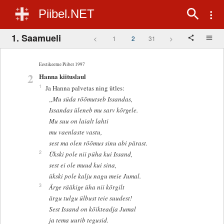
Piibel.NET
1. Saamueli
<
1
2
31
>
Eestikeelne Piibel 1997
2
Hanna kiituslaul
1
Ja Hanna palvetas ning ütles:
„Mu süda rõõmutseb Issandas,
Issandas üleneb mu sarv kõrgele.
Mu suu on laialt lahti
mu vaenlaste vastu,
sest ma olen rõõmus sinu abi pärast.
2
Ükski pole nii püha kui Issand,
sest ei ole muud kui sina,
ükski pole kalju nagu meie Jumal.
3
Ärge rääkige üha nii kõrgilt
ärgu tulgu ülbust teie suudest!
Sest Issand on kõikteadja Jumal
ja tema uurib tegusid.