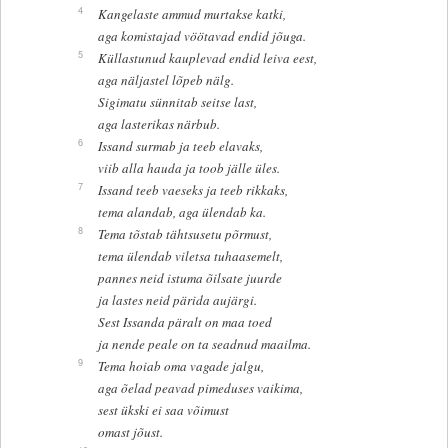
4
Kangelaste ammud murtakse katki,
aga komistajad vöötavad endid jõuga.
5
Küllastunud kauplevad endid leiva eest,
aga näljastel lõpeb nälg.
Sigimatu sünnitab seitse last,
aga lasterikas närbub.
6
Issand surmab ja teeb elavaks,
viib alla hauda ja toob jälle üles.
7
Issand teeb vaeseks ja teeb rikkaks,
tema alandab, aga ülendab ka.
8
Tema tõstab tähtsusetu põrmust,
tema ülendab viletsa tuhaasemelt,
pannes neid istuma õilsate juurde
ja lastes neid pärida aujärgi.
Sest Issanda päralt on maa toed
ja nende peale on ta seadnud maailma.
9
Tema hoiab oma vagade jalgu,
aga õelad peavad pimeduses vaikima,
sest ükski ei saa võimust
omast jõust.