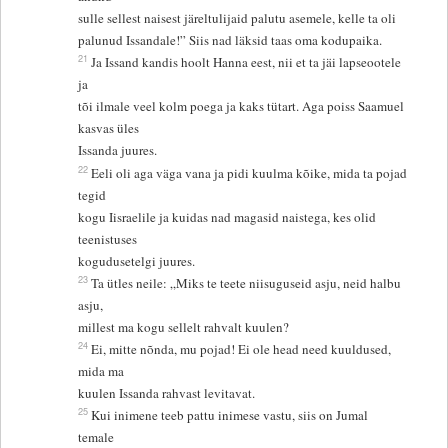
sulle sellest naisest järeltulijaid palutu asemele, kelle ta oli
palunud Issandale!” Siis nad läksid taas oma kodupaika.
21
Ja Issand kandis hoolt Hanna eest, nii et ta jäi lapseootele
ja
tõi ilmale veel kolm poega ja kaks tütart. Aga poiss Saamuel
kasvas üles
Issanda juures.
22
Eeli oli aga väga vana ja pidi kuulma kõike, mida ta pojad
tegid
kogu Iisraelile ja kuidas nad magasid naistega, kes olid
teenistuses
kogudusetelgi juures.
23
Ta ütles neile: „Miks te teete niisuguseid asju, neid halbu
asju,
millest ma kogu sellelt rahvalt kuulen?
24
Ei, mitte nõnda, mu pojad! Ei ole head need kuuldused,
mida ma
kuulen Issanda rahvast levitavat.
25
Kui inimene teeb pattu inimese vastu, siis on Jumal
temale