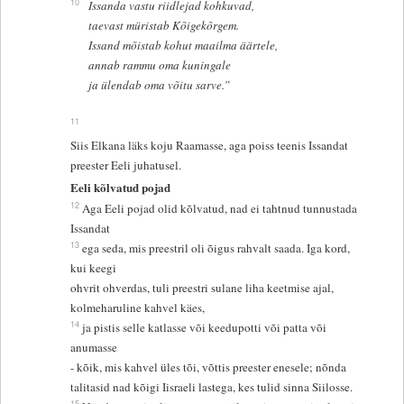
10
Issanda vastu riidlejad kohkuvad,
taevast müristab Kõigekõrgem.
Issand mõistab kohut maailma äärtele,
annab rammu oma kuningale
ja ülendab oma võitu sarve.”
11
Siis Elkana läks koju Raamasse, aga poiss teenis Issandat
preester Eeli juhatusel.
Eeli kõlvatud pojad
12
Aga Eeli pojad olid kõlvatud, nad ei tahtnud tunnustada
Issandat
13
ega seda, mis preestril oli õigus rahvalt saada. Iga kord,
kui keegi
ohvrit ohverdas, tuli preestri sulane liha keetmise ajal,
kolmeharuline kahvel käes,
14
ja pistis selle katlasse või keedupotti või patta või
anumasse
- kõik, mis kahvel üles tõi, võttis preester enesele; nõnda
talitasid nad kõigi Iisraeli lastega, kes tulid sinna Siilosse.
15