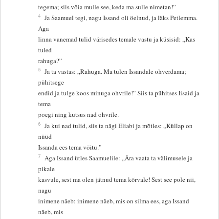
tegema; siis võia mulle see, keda ma sulle nimetan!”
4
Ja Saamuel tegi, nagu Issand oli öelnud, ja läks Petlemma.
Aga
linna vanemad tulid värisedes temale vastu ja küsisid: „Kas
tuled
rahuga?”
5
Ja ta vastas: „Rahuga. Ma tulen Issandale ohverdama;
pühitsege
endid ja tulge koos minuga ohvrile!” Siis ta pühitses Iisaid ja
tema
poegi ning kutsus nad ohvrile.
6
Ja kui nad tulid, siis ta nägi Eliabi ja mõtles: „Küllap on
nüüd
Issanda ees tema võitu.”
7
Aga Issand ütles Saamuelile: „Ära vaata ta välimusele ja
pikale
kasvule, sest ma olen jätnud tema kõrvale! Sest see pole nii,
nagu
inimene näeb: inimene näeb, mis on silma ees, aga Issand
näeb, mis