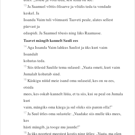
13
Ja Saamuel võttis õlisarve ja võidis teda ta vendade
keskel. Ja
Issanda Vaim tuli võimsasti Taaveti peale, alates sellest
päevast ja
edaspidi. Ja Saamuel tõusis ning läks Raamasse.
Taavet mängib kannelt Sauli ees
14
Aga Issanda Vaim lahkus Saulist ja üks kuri vaim
Issandalt
kohutas teda.
15
Siis ütlesid Saulile tema sulased: „Vaata ometi, kuri vaim
Jumalalt kohutab sind.
16
Käskigu nüüd meie isand oma sulaseid, kes on su ees,
otsida
mees, kes oskab kannelt lüüa, et ta siis, kui su peal on Jumala
kuri
vaim, mängiks oma käega ja sul oleks siis parem olla!”
17
Ja Saul ütles oma sulastele: „Vaadake siis mulle üks mees,
kes
hästi mängib, ja tooge mu juurde!”
18
Ja üks noortest meestest kostis ning ütles: „Vaata, ma olen