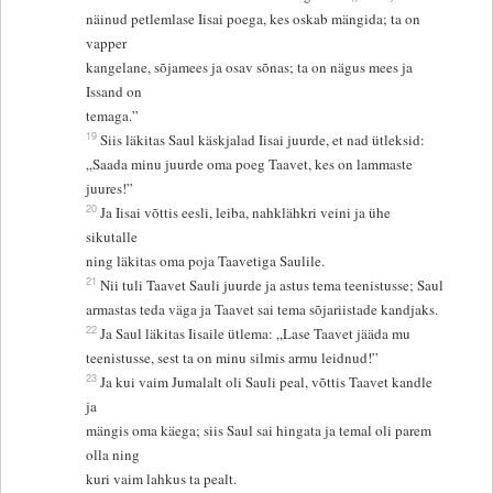
näinud petlemlase Iisai poega, kes oskab mängida; ta on
vapper
kangelane, sõjamees ja osav sõnas; ta on nägus mees ja
Issand on
temaga.”
19
Siis läkitas Saul käskjalad Iisai juurde, et nad ütleksid:
„Saada minu juurde oma poeg Taavet, kes on lammaste
juures!”
20
Ja Iisai võttis eesli, leiba, nahklähkri veini ja ühe
sikutalle
ning läkitas oma poja Taavetiga Saulile.
21
Nii tuli Taavet Sauli juurde ja astus tema teenistusse; Saul
armastas teda väga ja Taavet sai tema sõjariistade kandjaks.
22
Ja Saul läkitas Iisaile ütlema: „Lase Taavet jääda mu
teenistusse, sest ta on minu silmis armu leidnud!”
23
Ja kui vaim Jumalalt oli Sauli peal, võttis Taavet kandle
ja
mängis oma käega; siis Saul sai hingata ja temal oli parem
olla ning
kuri vaim lahkus ta pealt.