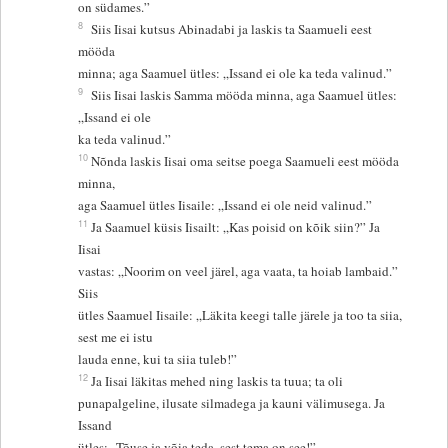
on südames.”
8
Siis Iisai kutsus Abinadabi ja laskis ta Saamueli eest
mööda
minna; aga Saamuel ütles: „Issand ei ole ka teda valinud.”
9
Siis Iisai laskis Samma mööda minna, aga Saamuel ütles:
„Issand ei ole
ka teda valinud.”
10
Nõnda laskis Iisai oma seitse poega Saamueli eest mööda
minna,
aga Saamuel ütles Iisaile: „Issand ei ole neid valinud.”
11
Ja Saamuel küsis Iisailt: „Kas poisid on kõik siin?” Ja
Iisai
vastas: „Noorim on veel järel, aga vaata, ta hoiab lambaid.”
Siis
ütles Saamuel Iisaile: „Läkita keegi talle järele ja too ta siia,
sest me ei istu
lauda enne, kui ta siia tuleb!”
12
Ja Iisai läkitas mehed ning laskis ta tuua; ta oli
punapalgeline, ilusate silmadega ja kauni välimusega. Ja
Issand
ütles: „Tõuse ja võia teda, sest tema on see!”