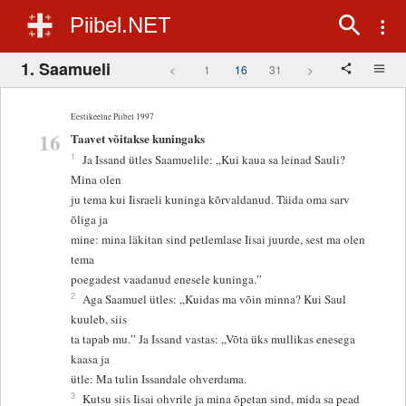
Piibel.NET
1. Saamueli
<
1
16
31
>
Eestikeelne Piibel 1997
16
Taavet võitakse kuningaks
1
Ja Issand ütles Saamuelile: „Kui kaua sa leinad Sauli?
Mina olen
ju tema kui Iisraeli kuninga kõrvaldanud. Täida oma sarv
õliga ja
mine: mina läkitan sind petlemlase Iisai juurde, sest ma olen
tema
poegadest vaadanud enesele kuninga.”
2
Aga Saamuel ütles: „Kuidas ma võin minna? Kui Saul
kuuleb, siis
ta tapab mu.” Ja Issand vastas: „Võta üks mullikas enesega
kaasa ja
ütle: Ma tulin Issandale ohverdama.
3
Kutsu siis Iisai ohvrile ja mina õpetan sind, mida sa pead