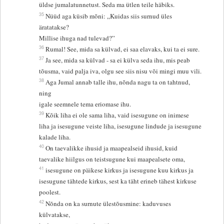
üldse jumalatunnetust. Seda ma ütlen teile häbiks.
35
Nüüd aga küsib mõni: „Kuidas siis surnud üles
äratatakse?
Millise ihuga nad tulevad?”
36
Rumal! See, mida sa külvad, ei saa elavaks, kui ta ei sure.
37
Ja see, mida sa külvad - sa ei külva seda ihu, mis peab
tõusma, vaid palja iva, olgu see siis nisu või mingi muu vili.
38
Aga Jumal annab talle ihu, nõnda nagu ta on tahtnud,
ning
igale seemnele tema eriomase ihu.
39
Kõik liha ei ole sama liha, vaid isesugune on inimese
liha ja isesugune veiste liha, isesugune lindude ja isesugune
kalade liha.
40
On taevalikke ihusid ja maapealseid ihusid, kuid
taevalike hiilgus on teistsugune kui maapealsete oma,
41
isesugune on päikese kirkus ja isesugune kuu kirkus ja
isesugune tähtede kirkus, sest ka täht erineb tähest kirkuse
poolest.
42
Nõnda on ka surnute ülestõusmine: kaduvuses
külvatakse,