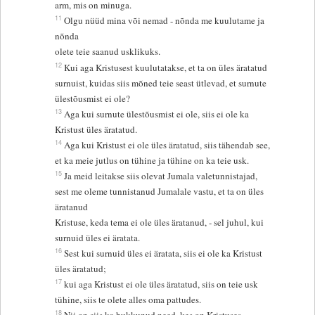
arm, mis on minuga.
11
Olgu nüüd mina või nemad - nõnda me kuulutame ja
nõnda
olete teie saanud usklikuks.
12
Kui aga Kristusest kuulutatakse, et ta on üles äratatud
surnuist, kuidas siis mõned teie seast ütlevad, et surnute
ülestõusmist ei ole?
13
Aga kui surnute ülestõusmist ei ole, siis ei ole ka
Kristust üles äratatud.
14
Aga kui Kristust ei ole üles äratatud, siis tähendab see,
et ka meie jutlus on tühine ja tühine on ka teie usk.
15
Ja meid leitakse siis olevat Jumala valetunnistajad,
sest me oleme tunnistanud Jumalale vastu, et ta on üles
äratanud
Kristuse, keda tema ei ole üles äratanud, - sel juhul, kui
surnuid üles ei äratata.
16
Sest kui surnuid üles ei äratata, siis ei ole ka Kristust
üles äratatud;
17
kui aga Kristust ei ole üles äratatud, siis on teie usk
tühine, siis te olete alles oma pattudes.
18