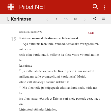
Piibel.NET
1. Korintose
<
1
15
16
>
Eestikeelne Piibel 1997
Kuula
15
Kristuse surnuist ülestõusmise tähendusest
1
Aga nüüd ma teen teile, vennad, teatavaks evangeeliumi,
mida ma
teile olen kuulutanud, mille te ka olete vastu võtnud, milles
te
ka seisate
2
ja mille läbi te ka pääsete. Kas te peate kinni sõnadest,
millega ma teile evangeeliumi kuulutasin? Muidu
olete küll ilmaaegu saanud usklikuks.
3
Ma olen teile ju kõigepealt edasi andnud seda, mida ma
ka
ise olen vastu võtnud: et Kristus suri meie pattude eest, nagu
on
kirjutatud pühades kirjades,