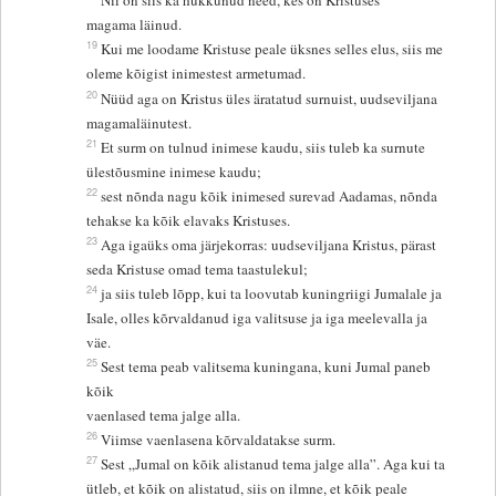
Nii on siis ka hukkunud need, kes on Kristuses
magama läinud.
19
Kui me loodame Kristuse peale üksnes selles elus, siis me
oleme kõigist inimestest armetumad.
20
Nüüd aga on Kristus üles äratatud surnuist, uudseviljana
magamaläinutest.
21
Et surm on tulnud inimese kaudu, siis tuleb ka surnute
ülestõusmine inimese kaudu;
22
sest nõnda nagu kõik inimesed surevad Aadamas, nõnda
tehakse ka kõik elavaks Kristuses.
23
Aga igaüks oma järjekorras: uudseviljana Kristus, pärast
seda Kristuse omad tema taastulekul;
24
ja siis tuleb lõpp, kui ta loovutab kuningriigi Jumalale ja
Isale, olles kõrvaldanud iga valitsuse ja iga meelevalla ja
väe.
25
Sest tema peab valitsema kuningana, kuni Jumal paneb
kõik
vaenlased tema jalge alla.
26
Viimse vaenlasena kõrvaldatakse surm.
27
Sest „Jumal on kõik alistanud tema jalge alla”. Aga kui ta
ütleb, et kõik on alistatud, siis on ilmne, et kõik peale