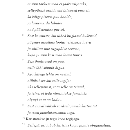
et sinu tarkuse teod ei jääks viljatuks,
sellepärast usaldavad inimesed oma elu
ka kõige pisema puu hoolde,
ja lainemurdu läbides
nad päästetakse parvel.
6
Sest ka muiste, kui ülbed hiiglased hukkusid,
põgenes maailma lootus viletsasse laeva
ja säilitas uue sugupõlve seemne,
kuna ju sinu käsi seda laeva tüüris.
7
Sest õnnistatud on puu,
mille läbi sünnib õigus.
8
Aga kätega tehtu on neetud,
niihästi see kui selle tegija;
üks sellepärast, et ta selle on teinud,
ja teine, et teda nimetatakse jumalaks,
olgugi et ta on kaduv.
9
Sest Jumal vihkab võrdselt jumalakartmatut
ja tema jumalakartmatut tegu.
10
Karistatakse ju tegu koos tegijaga.
11
Sellepärast tabab karistus ka paganate ebajumalaid,