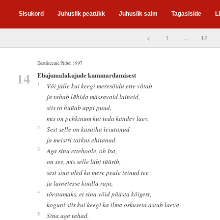
Sisukord
Juhuslik peatükk
Juhuslik salm
Tagasiside
L
<
1
...
12
Eestikeelne Piibel 1997
14
Ebajumalakujude kummardamisest
1
Või jälle kui keegi meresõidu ette võtab
ja tahab läbida mässavaid laineid,
siis ta hüüab appi puud,
mis on pehkinum kui teda kandev laev.
2
Sest selle on kasuiha leiutanud
ja meistri tarkus ehitanud.
3
Aga sinu ettehoole, oh Isa,
on see, mis selle läbi tüürib,
sest sina oled ka mere peale teinud tee
ja lainetesse kindla raja,
4
tõestamaks, et sina võid päästa kõigest,
koguni siis kui keegi ka ilma oskuseta astub laeva.
5
Sina aga tahad,