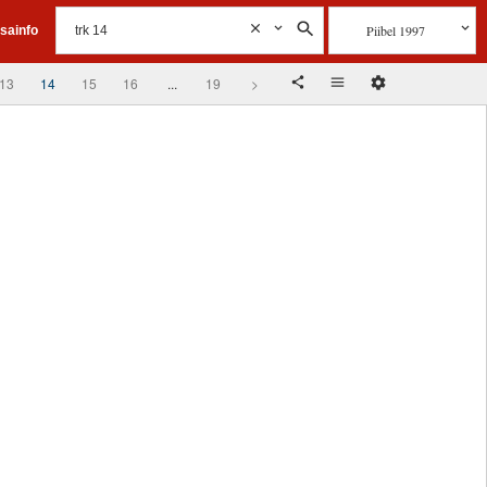
Piibel 1997
isainfo
13
14
15
16
...
19
>