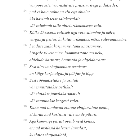
või pööraste, võõrastavate prassimistega pidutsedes,
24
nad ei hoia puhtana elu ega abielu:
üks hävitab teise salakavalalt
või valmistab talle abielurikkumisega valu.
25
Kõike üheskoos valitseb aga verevalamine ja mõrv,
vargus ja pettus, hukatus, uskmatus, mäss, valevandumine,
26
headuse mahakarjumine, tänu unustamine,
hingede rüvetamine, loomuvastane suguelu,
abielude korratus, hooratöö ja ohjeldamatus.
27
Sest nimeta ebajumalate teenistus
on kõige kurja algus ja põhjus ja lõpp.
28
Sest rõõmutsetakse ju arutult
või ennustatakse petlikult
või elatakse jumalakartmatult
või vannutakse kergesti valet.
29
Kuna nad loodavad elutute ebajumalate peale,
ei karda nad karistust valevande pärast.
30
Aga kummagi pärast ootab neid kohus:
et nad mõtlesid halvasti Jumalast,
kuulates ebajumalaid,