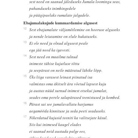
sest need on saanud jäleduseks Jumala loomingu seas,
pahanduseks inimhingedele
ja püügipaelaks rumalate jalgadele.
Ebajumalakujude kummardamise algusest
12
Sest ebajumalate väljamõtlemine on hooruse alguseks
ja nende leiutamine on elule hukatuseks.
13
Ei ole need ju olnud algusest peale
ega jää need ka igavesti.
14
Sest need on maailma tulnud
inimeste tühise kujutluse tõttu
ja seepärast on neile määratud lühike lõpp.
15
Üks liiga varasest leinast piinatud isa
valmistas oma äkitselt ära võetud lapsest kuju
ja austas nüüd surnud inimest otsekui jumalat,
seades oma perele salapärased teenistused ja kombed.
16
Pärast sai see jumalavallatu harjumus
aegamööda kinnituse ja seda peeti seaduseks.
17
Nikerdatud kujusid teeniti ka valitsejate käsul.
Siis kui inimesed kaugel elades
ei saanud neid austada palge ees,
jäljendasid nad eemalolija välimust