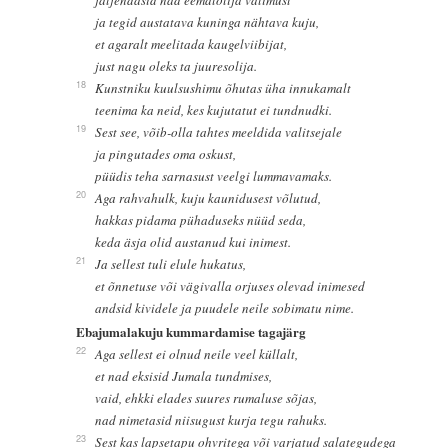
ja tegid austatava kuninga nähtava kuju,
et agaralt meelitada kaugelviibijat,
just nagu oleks ta juuresolija.
18
Kunstniku kuulsushimu õhutas üha innukamalt
teenima ka neid, kes kujutatut ei tundnudki.
19
Sest see, võib-olla tahtes meeldida valitsejale
ja pingutades oma oskust,
püüdis teha sarnasust veelgi lummavamaks.
20
Aga rahvahulk, kuju kaunidusest võlutud,
hakkas pidama pühaduseks nüüd seda,
keda äsja olid austanud kui inimest.
21
Ja sellest tuli elule hukatus,
et õnnetuse või vägivalla orjuses olevad inimesed
andsid kividele ja puudele neile sobimatu nime.
Ebajumalakuju kummardamise tagajärg
22
Aga sellest ei olnud neile veel küllalt,
et nad eksisid Jumala tundmises,
vaid, ehkki elades suures rumaluse sõjas,
nad nimetasid niisugust kurja tegu rahuks.
23
Sest kas lapsetapu ohvritega või varjatud salategudega