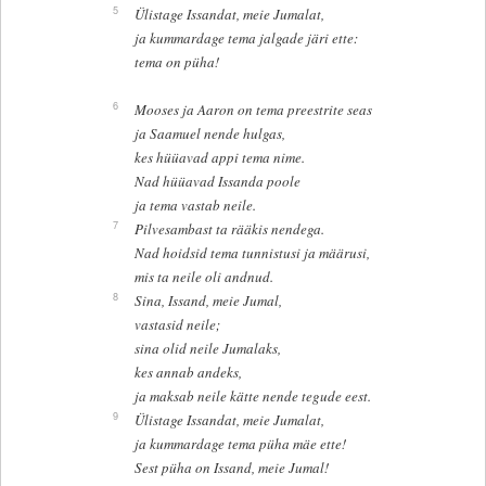
5
Ülistage Issandat, meie Jumalat,
ja kummardage tema jalgade järi ette:
tema on püha!
6
Mooses ja Aaron on tema preestrite seas
ja Saamuel nende hulgas,
kes hüüavad appi tema nime.
Nad hüüavad Issanda poole
ja tema vastab neile.
7
Pilvesambast ta rääkis nendega.
Nad hoidsid tema tunnistusi ja määrusi,
mis ta neile oli andnud.
8
Sina, Issand, meie Jumal,
vastasid neile;
sina olid neile Jumalaks,
kes annab andeks,
ja maksab neile kätte nende tegude eest.
9
Ülistage Issandat, meie Jumalat,
ja kummardage tema püha mäe ette!
Sest püha on Issand, meie Jumal!