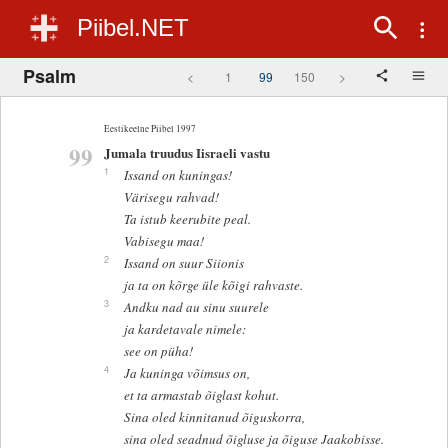
Piibel.NET
Psalm
<
1
99
150
>
Eestikeelne Piibel 1997
99
Jumala truudus Iisraeli vastu
1
Issand on kuningas!
Värisegu rahvad!
Ta istub keerubite peal.
Vabisegu maa!
2
Issand on suur Siionis
ja ta on kõrge üle kõigi rahvaste.
3
Andku nad au sinu suurele
ja kardetavale nimele:
see on püha!
4
Ja kuninga võimsus on,
et ta armastab õiglast kohut.
Sina oled kinnitanud õiguskorra,
sina oled seadnud õigluse ja õiguse Jaakobisse.