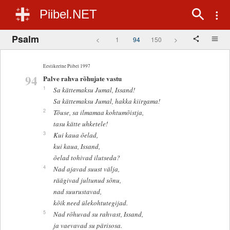
Piibel.NET
Psalm
<
1
94
150
>
Eestikeelne Piibel 1997
94
Palve rahva rõhujate vastu
1
Sa kättemaksu Jumal, Issand!
Sa kättemaksu Jumal, hakka kiirgama!
2
Tõuse, sa ilmamaa kohtumõistja,
tasu kätte uhketele!
3
Kui kaua õelad,
kui kaua, Issand,
õelad tohivad ilutseda?
4
Nad ajavad suust välja,
räägivad jultunud sõnu,
nad suurustavad,
kõik need ülekohtutegijad.
5
Nad rõhuvad su rahvast, Issand,
ja vaevavad su pärisosa.