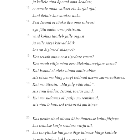
ja kellele sina õpetad oma Seadust,
13
et temale anda vaikset elu kurjal ajal,
kuni õelale kaevatakse auku.
14
Sest Issand ei tõuka ära oma rahvast
ega jäta maha oma pärisosa,
15
vaid kohus taotleb jälle õigust
ja selle järgi käivad kõik,
kes on õiglased südamelt.
16
Kes seisab minu eest tigedate vastu?
Kes astub välja minu eest ülekohtutegijate vastu?
17
Kui Issand ei oleks olnud mulle abiks,
siis oleks mu hing peagi leidnud aseme surmavaikuses.
18
Kui ma ütlesin: „Mu jalg vääratab”,
siis sinu heldus, Issand, toetas mind.
19
Kui mu südames oli palju muremõtteid,
siis sinu lohutused trööstisid mu hinge.
20
Kas peaks sinul olema ühist õnnetuse kohtujärjega,
kus tehakse kurja seaduse varju all,
21
kus tungitakse hulgana õige inimese hinge kallale
ja mõistetakse hukka vaga veri?