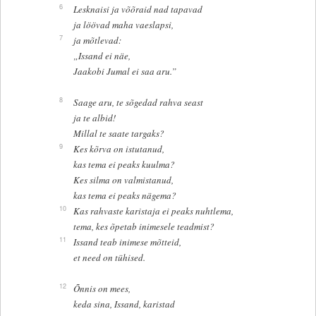
6
Lesknaisi ja võõraid nad tapavad
ja löövad maha vaeslapsi,
7
ja mõtlevad:
„Issand ei näe,
Jaakobi Jumal ei saa aru.”
8
Saage aru, te sõgedad rahva seast
ja te albid!
Millal te saate targaks?
9
Kes kõrva on istutanud,
kas tema ei peaks kuulma?
Kes silma on valmistanud,
kas tema ei peaks nägema?
10
Kas rahvaste karistaja ei peaks nuhtlema,
tema, kes õpetab inimesele teadmist?
11
Issand teab inimese mõtteid,
et need on tühised.
12
Õnnis on mees,
keda sina, Issand, karistad