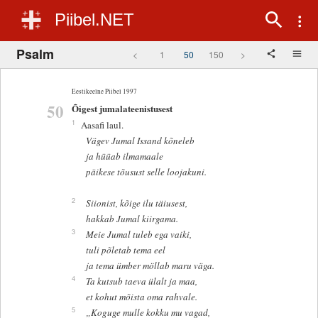
Piibel.NET
Psalm
<
1
50
150
>
Eestikeelne Piibel 1997
50
Õigest jumalateenistusest
1
Aasafi laul.
Vägev Jumal Issand kõneleb
ja hüüab ilmamaale
päikese tõusust selle loojakuni.
2
Siionist, kõige ilu täiusest,
hakkab Jumal kiirgama.
3
Meie Jumal tuleb ega vaiki,
tuli põletab tema eel
ja tema ümber möllab maru väga.
4
Ta kutsub taeva ülalt ja maa,
et kohut mõista oma rahvale.
5
„Koguge mulle kokku mu vagad,