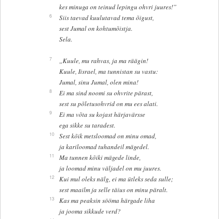
kes minuga on teinud lepingu ohvri juures!”
6
Siis taevad kuulutavad tema õigust,
sest Jumal on kohtumõistja.
Sela.
7
„Kuule, mu rahvas, ja ma räägin!
Kuule, Iisrael, ma tunnistan su vastu:
Jumal, sinu Jumal, olen mina!
8
Ei ma sind noomi su ohvrite pärast,
sest su põletusohvrid on mu ees alati.
9
Ei ma võta su kojast härjavärsse
ega sikke su taradest.
10
Sest kõik metsloomad on minu omad,
ja kariloomad tuhandeil mägedel.
11
Ma tunnen kõiki mägede linde,
ja loomad minu väljadel on mu juures.
12
Kui mul oleks nälg, ei ma ütleks seda sulle;
sest maailm ja selle täius on minu päralt.
13
Kas ma peaksin sööma härgade liha
ja jooma sikkude verd?