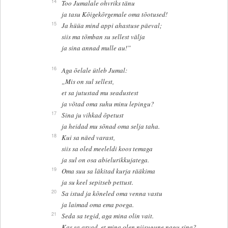
14
Too Jumalale ohvriks tänu
ja tasu Kõigekõrgemale oma tõotused!
15
Ja hüüa mind appi ahastuse päeval;
siis ma tõmban su sellest välja
ja sina annad mulle au!”
16
Aga õelale ütleb Jumal:
„Mis on sul sellest,
et sa jutustad mu seadustest
ja võtad oma suhu minu lepingu?
17
Sina ju vihkad õpetust
ja heidad mu sõnad oma selja taha.
18
Kui sa näed varast,
siis sa oled meeleldi koos temaga
ja sul on osa abielurikkujatega.
19
Oma suu sa läkitad kurja rääkima
ja su keel sepitseb pettust.
20
Sa istud ja kõneled oma venna vastu
ja laimad oma ema poega.
21
Seda sa tegid, aga mina olin vait.
Kas sa arvad, et mina olen niisugune nagu sina?