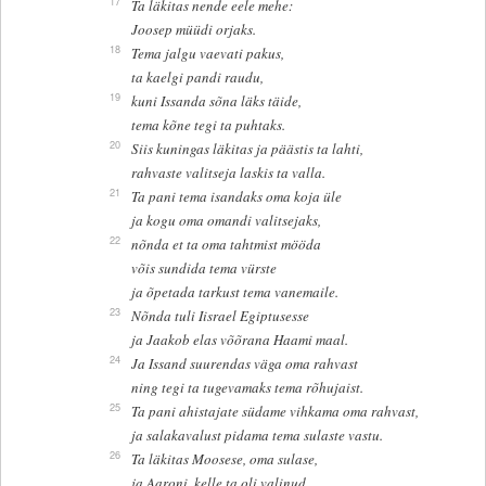
17
Ta läkitas nende eele mehe:
Joosep müüdi orjaks.
18
Tema jalgu vaevati pakus,
ta kaelgi pandi raudu,
19
kuni Issanda sõna läks täide,
tema kõne tegi ta puhtaks.
20
Siis kuningas läkitas ja päästis ta lahti,
rahvaste valitseja laskis ta valla.
21
Ta pani tema isandaks oma koja üle
ja kogu oma omandi valitsejaks,
22
nõnda et ta oma tahtmist mööda
võis sundida tema vürste
ja õpetada tarkust tema vanemaile.
23
Nõnda tuli Iisrael Egiptusesse
ja Jaakob elas võõrana Haami maal.
24
Ja Issand suurendas väga oma rahvast
ning tegi ta tugevamaks tema rõhujaist.
25
Ta pani ahistajate südame vihkama oma rahvast,
ja salakavalust pidama tema sulaste vastu.
26
Ta läkitas Moosese, oma sulase,
ja Aaroni, kelle ta oli valinud.