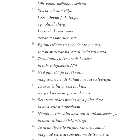
kõik nende mehejõu esmikud.
37
Siis ta viis nad välja
koos hõbeda ja kullaga,
ega olnud ühtegi,
kes oleks komistanud
nende suguharude seas.
38
Egiptus rõõmustas nende ära minnes,
sest hirm nende pärast oli teda vallanud.
39
Tema laotas pilve nende katteks
ja tule valgustama ööd.
40
Nad palusid, ja ta tõi vutte
ning söötis nende kõhud täis taeva leivaga.
41
Ta avas kalju ja vesi jooksis;
see jooksis jõena põuasel maal.
42
Sest tema pidas meeles oma püha sõna
ja oma sulast Aabrahami.
43
Nõnda ta viis välja oma rahva rõõmutsemisega
ja oma valitud hõiskamisega.
44
Ja ta andis neile paganarahvaste maad
ning nad pärisid rahvahõimude töövaeva,
45