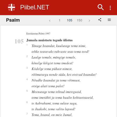
Piibel.NET
Psalm
<
1
105
150
>
Eestikeelne Piibel 1997
105
Jumala muistsete tegude ülistus
1
Tänage Issandat, kuulutage tema nime,
tehke teatavaks rahvaste seas tema teod!
2
Laulge temale, mängige temale,
kõnelge kõigist tema imedest!
3
Kiidelge tema pühast nimest,
rõõmutsegu nende süda, kes otsivad Issandat!
4
Nõudke Issandat ja tema võimsust,
otsige alati tema palet!
5
Meenutage tema tehtud imetegusid,
tema imetähti ja tema huulte kohtuotsuseid,
6
te Aabrahami, tema sulase sugu,
te Jaakobi, tema valitu lapsed!
7
Tema, Issand, on meie Jumal,