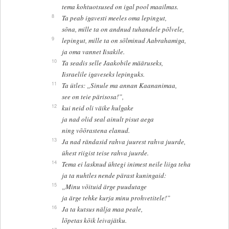
tema kohtuotsused on igal pool maailmas.
8
Ta peab igavesti meeles oma lepingut,
sõna, mille ta on andnud tuhandele põlvele,
9
lepingut, mille ta on sõlminud Aabrahamiga,
ja oma vannet Iisakile.
10
Ta seadis selle Jaakobile määruseks,
Iisraelile igaveseks lepinguks.
11
Ta ütles: „Sinule ma annan Kaananimaa,
see on teie pärisosa!”,
12
kui neid oli väike hulgake
ja nad olid seal ainult pisut aega
ning võõrastena elanud.
13
Ja nad rändasid rahva juurest rahva juurde,
ühest riigist teise rahva juurde.
14
Tema ei lasknud ühtegi inimest neile liiga teha
ja ta nuhtles nende pärast kuningaid:
15
„Minu võituid ärge puudutage
ja ärge tehke kurja minu prohvetitele!”
16
Ja ta kutsus nälja maa peale,
lõpetas kõik leivajätku.