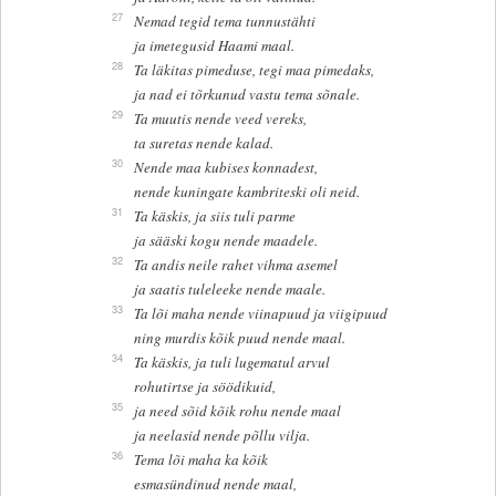
27
Nemad tegid tema tunnustähti
ja imetegusid Haami maal.
28
Ta läkitas pimeduse, tegi maa pimedaks,
ja nad ei tõrkunud vastu tema sõnale.
29
Ta muutis nende veed vereks,
ta suretas nende kalad.
30
Nende maa kubises konnadest,
nende kuningate kambriteski oli neid.
31
Ta käskis, ja siis tuli parme
ja sääski kogu nende maadele.
32
Ta andis neile rahet vihma asemel
ja saatis tuleleeke nende maale.
33
Ta lõi maha nende viinapuud ja viigipuud
ning murdis kõik puud nende maal.
34
Ta käskis, ja tuli lugematul arvul
rohutirtse ja söödikuid,
35
ja need sõid kõik rohu nende maal
ja neelasid nende põllu vilja.
36
Tema lõi maha ka kõik
esmasündinud nende maal,