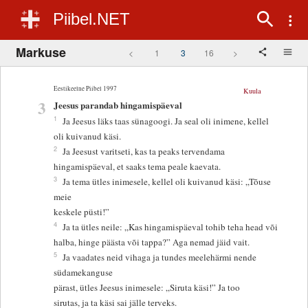
Piibel.NET
Markuse
<
1
3
16
>
Eestikeelne Piibel 1997
Kuula
3
Jeesus parandab hingamispäeval
1
Ja Jeesus läks taas sünagoogi. Ja seal oli inimene, kellel
oli kuivanud käsi.
2
Ja Jeesust varitseti, kas ta peaks tervendama
hingamispäeval, et saaks tema peale kaevata.
3
Ja tema ütles inimesele, kellel oli kuivanud käsi: „Tõuse
meie
keskele püsti!”
4
Ja ta ütles neile: „Kas hingamispäeval tohib teha head või
halba, hinge päästa või tappa?” Aga nemad jäid vait.
5
Ja vaadates neid vihaga ja tundes meelehärmi nende
südamekanguse
pärast, ütles Jeesus inimesele: „Siruta käsi!” Ja too
sirutas, ja ta käsi sai jälle terveks.