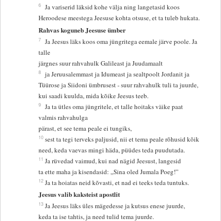
6
Ja variserid läksid kohe välja ning langetasid koos
Heroodese meestega Jeesuse kohta otsuse, et ta tuleb hukata.
Rahvas koguneb Jeesuse ümber
7
Ja Jeesus läks koos oma jüngritega eemale järve poole. Ja
talle
järgnes suur rahvahulk Galileast ja Juudamaalt
8
ja Jeruusalemmast ja Idumeast ja sealtpoolt Jordanit ja
Tüürose ja Siidoni ümbrusest - suur rahvahulk tuli ta juurde,
kui saadi kuulda, mida kõike Jeesus teeb.
9
Ja ta ütles oma jüngritele, et talle hoitaks väike paat
valmis rahvahulga
pärast, et see tema peale ei tungiks,
10
sest ta tegi terveks paljusid, nii et tema peale rõhusid kõik
need, keda vaevas mingi häda, püüdes teda puudutada.
11
Ja rüvedad vaimud, kui nad nägid Jeesust, langesid
ta ette maha ja kisendasid: „Sina oled Jumala Poeg!”
12
Ja ta hoiatas neid kõvasti, et nad ei teeks teda tuntuks.
Jeesus valib kaksteist apostlit
13
Ja Jeesus läks üles mägedesse ja kutsus enese juurde,
keda ta ise tahtis, ja need tulid tema juurde.