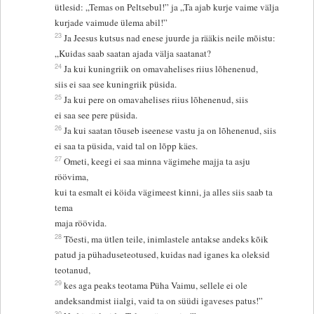
ütlesid: „Temas on Peltsebul!” ja „Ta ajab kurje vaime välja
kurjade vaimude ülema abil!”
23
Ja Jeesus kutsus nad enese juurde ja rääkis neile mõistu:
„Kuidas saab saatan ajada välja saatanat?
24
Ja kui kuningriik on omavahelises riius lõhenenud,
siis ei saa see kuningriik püsida.
25
Ja kui pere on omavahelises riius lõhenenud, siis
ei saa see pere püsida.
26
Ja kui saatan tõuseb iseenese vastu ja on lõhenenud, siis
ei saa ta püsida, vaid tal on lõpp käes.
27
Ometi, keegi ei saa minna vägimehe majja ta asju
röövima,
kui ta esmalt ei köida vägimeest kinni, ja alles siis saab ta
tema
maja röövida.
28
Tõesti, ma ütlen teile, inimlastele antakse andeks kõik
patud ja pühaduseteotused, kuidas nad iganes ka oleksid
teotanud,
29
kes aga peaks teotama Püha Vaimu, sellele ei ole
andeksandmist iialgi, vaid ta on süüdi igaveses patus!”
30