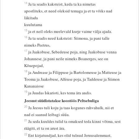
14
Ja ta seadis kaksteist, keda ta ka nimetas
apostliteks, et need oleksid temaga ja et ta võiks nad
läkitada
kuulutama
15
ja et neil oleks meelevald kurje vaime välja ajada.
16
Ja ta seadis need kaksteist: Siimona, ja pani talle
nimeks Peetrus,
17
ja Jaakobuse, Sebedeuse poja, ning Jaakobuse venna
Johannese, ja pani neile nimeks Boanerges, see on
Kõuepojad,
18
ja Andrease ja Filippuse ja Bartolomeuse ja Matteuse ja
Tooma ja Jaakobuse, Alfeuse poja, ja Taddeuse ja Siimon
Kananaiose
19
ja Juudas Iskarioti, kes tema ära andis.
Jeesust süüdistatakse koostöös Peltsebuliga
20
Ja Jeesus tuli koju ja taas kogunes rahvahulk, nii et
nad ei saanud leibagi süüa.
21
Ja seda kuuldes tulid ta omaksed teda kinni võtma, sest
räägiti, et ta on arust ära.
22
Ent kirjatundjad, kes olid tulnud Jeruusalemmast,