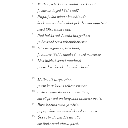
7
Mõtle ometi: kes on süütult hukkunud
ja kus on õiged hävitatud?
8
Niipalju kui mina olen näinud:
kes künnavad ülekohut ja külvavad õnnetust,
need lõikavadki seda.
9
Nad hukkuvad Jumala hingeõhust
ja hävivad tema vihapuhangust.
10
Lõvi möirgamine, lõvi hääl,
ja noorte lõvide hambad - need murtakse.
11
Lõvi hukkub saagi puudusel
ja emalõvi kutsikad aetakse laiali.
12
Mulle tuli vargsi sõna
ja mu kõrv kuulis sellest sosinat
13
öiste nägemuste rahutuis mõtteis,
kui sügav uni on langenud inimeste peale.
14
Hirm haaras mind ja värin
ja pani kõik mu luud-liikmed vappuma.
15
Üks vaim liugles üle mu näo;
mu ihukarvad tõusid püsti.