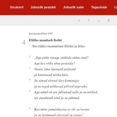
Sisukord
Juhuslik peatükk
Juhuslik salm
Tagasiside
L
<
1
...
2
Eestikeelne Piibel 1997
4
Eliifas manitseb Iiobit
1
Siis rääkis teemanlane Eliifas ja ütles:
2
„Ega püüe sinuga rääkida tüüta sind?
Aga kes võiks sõnu peatada?
3
Vaata, sina õpetasid paljusid
ja kinnitasid nõrku käsi.
4
Su sõnad tõstsid üles komistaja
ja sa tegid nõtkuvad põlved tugevaks.
5
Aga nüüd on see juhtunud sulle ja sa nõrked,
see puudutab sind ja sa jahmud.
6
Kas mitte jumalakartus ei ole su lootus
ja su laitmatud eluviisid su ootus?