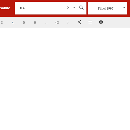
Piibel 1997
isainfo
3
4
5
6
...
42
>