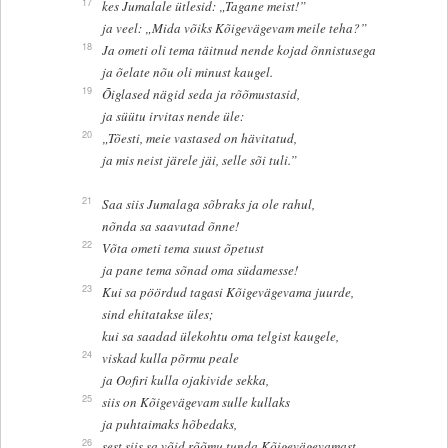
17
kes Jumalale ütlesid: „Tagane meist!”
ja veel: „Mida võiks Kõigevägevam meile teha?”
18
Ja ometi oli tema täitnud nende kojad õnnistusega
ja õelate nõu oli minust kaugel.
19
Õiglased nägid seda ja rõõmustasid,
ja süütu irvitas nende üle:
20
„Tõesti, meie vastased on hävitatud,
ja mis neist järele jäi, selle sõi tuli.”
21
Saa siis Jumalaga sõbraks ja ole rahul,
nõnda sa saavutad õnne!
22
Võta ometi tema suust õpetust
ja pane tema sõnad oma südamesse!
23
Kui sa pöördud tagasi Kõigevägevama juurde,
sind ehitatakse üles;
kui sa saadad ülekohtu oma telgist kaugele,
24
viskad kulla põrmu peale
ja Oofiri kulla ojakivide sekka,
25
siis on Kõigevägevam sulle kullaks
ja puhtaimaks hõbedaks,
26
sest siis sa võid rõõmu tunda Kõigevägevamast