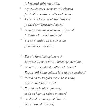
ja keelasid näljasele leiba.
8
Aga rusikamees - tema päralt oli maa
ja ainult armualune võis seal elada.
9
Sa saatsid lesknaised ära tühje käsi
ja vaeslaste käsivarred murti.
10
Seepärast on nüüd su ümber silmused
ja äkiline hirm kohutab sind.
11
Või on pimedus, sa ei näe enam,
ja veetõus katab sind.
12
Eks ole Jumal kõrgel taevas?
Ja vaata ülemaid tähti - kui kõrgel need on!
13
Seepärast sa mõtled: „Mis teab Jumal?
Kas ta võib kohut mõista läbi suure pimeduse?
14
Pilved on tal varjuks ees, ei ta siis näe,
ta ju kõnnib taevavõlvil.”
15
Kas tahad hoida vana teed,
mida on käinud pahad inimesed,
16
need, keda enneaegselt haarati,
kelle aluse uhtus vool,