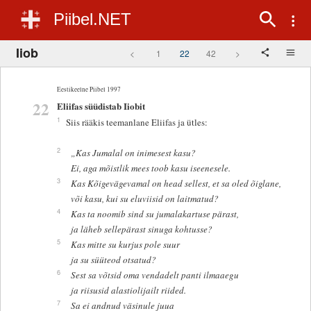
Piibel.NET
Iiob
<
1
22
42
>
Eestikeelne Piibel 1997
22
Eliifas süüdistab Iiobit
1
Siis rääkis teemanlane Eliifas ja ütles:
2
„Kas Jumalal on inimesest kasu?
Ei, aga mõistlik mees toob kasu iseenesele.
3
Kas Kõigevägevamal on head sellest, et sa oled õiglane,
või kasu, kui su eluviisid on laitmatud?
4
Kas ta noomib sind su jumalakartuse pärast,
ja läheb sellepärast sinuga kohtusse?
5
Kas mitte su kurjus pole suur
ja su süüteod otsatud?
6
Sest sa võtsid oma vendadelt panti ilmaaegu
ja riisusid alastiolijailt riided.
7
Sa ei andnud väsinule juua