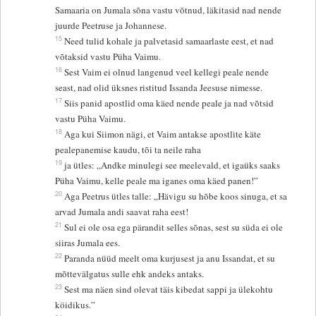
Samaaria on Jumala sõna vastu võtnud, läkitasid nad nende
juurde Peetruse ja Johannese.
15
Need tulid kohale ja palvetasid samaarlaste eest, et nad
võtaksid vastu Püha Vaimu.
16
Sest Vaim ei olnud langenud veel kellegi peale nende
seast, nad olid üksnes ristitud Issanda Jeesuse nimesse.
17
Siis panid apostlid oma käed nende peale ja nad võtsid
vastu Püha Vaimu.
18
Aga kui Siimon nägi, et Vaim antakse apostlite käte
pealepanemise kaudu, tõi ta neile raha
19
ja ütles: „Andke minulegi see meelevald, et igaüks saaks
Püha Vaimu, kelle peale ma iganes oma käed panen!”
20
Aga Peetrus ütles talle: „Hävigu su hõbe koos sinuga, et sa
arvad Jumala andi saavat raha eest!
21
Sul ei ole osa ega pärandit selles sõnas, sest su süda ei ole
siiras Jumala ees.
22
Paranda nüüd meelt oma kurjusest ja anu Issandat, et su
mõttevälgatus sulle ehk andeks antaks.
23
Sest ma näen sind olevat täis kibedat sappi ja ülekohtu
köidikus.”