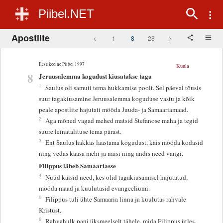
Piibel.NET
Apostlite
<
1
8
28
>
Eestikeelne Piibel 1997
Kuula
8
Jeruusalemma kogudust kiusatakse taga
1
Saulus oli samuti tema hukkamise poolt. Sel päeval tõusis
suur tagakiusamine Jeruusalemma koguduse vastu ja kõik
peale apostlite hajutati mööda Juuda- ja Samaariamaad.
2
Aga mõned vagad mehed matsid Stefanose maha ja tegid
suure leinatalituse tema pärast.
3
Ent Saulus hakkas laastama kogudust, käis mööda kodasid
ning vedas kaasa mehi ja naisi ning andis need vangi.
Filippus läheb Samaariasse
4
Nüüd käisid need, kes olid tagakiusamisel hajutatud,
mööda maad ja kuulutasid evangeeliumi.
5
Filippus tuli ühte Samaaria linna ja kuulutas rahvale
Kristust.
6
Rahvahulk pani üksmeelselt tähele, mida Filippus ütles,