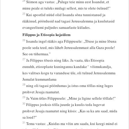
24
Siimon aga vastas: „Paluge teie minu eest Issandat, et
minu peale ei tuleks midagi sellest, mis te olete öelnud!”
25
Kui apostlid nüüd olid Issanda sõna tunnistanud ja
rääkinud, pöördusid nad tagasi Jeruusalemma ja kuulutasid
evangeeliumi paljudes samaarlaste külades.
Filippus ja Etioopia kojaülem
26
Issanda ingel rääkis aga Filippusele: „Tõuse ja mine lõuna
poole seda teed, mis läheb Jeruusalemmast alla Gaza poole!
See on tühermaa.”
27
Ja Filippus tõusis ning läks. Ja vaata, üks Etioopia
+
eunuhh, etiooplaste kuninganna kandake
võimukandja,
kes valitses kogu ta varanduse üle, oli tulnud Jeruusalemma
Jumalat kummardama
28
ning oli tagasi pöördumas ja istus oma tõllas ning luges
prohvet Jesaja raamatut.
29
Ja Vaim ütles Filippusele: „Mine ja ligine sellele tõllale!”
30
Filippus jooksis tõlla juurde ja kuulis teda lugevat
prohvet Jesaja raamatut ning küsis: „Kas sa ka aru saad, mida
sa loed?”
31
Tema vastas: „Kuidas ma võin aru saada, kui keegi mind ei