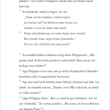
juhata?” Ja ta palus Filippust astuda üles ja istuda enese
kõrvale.
32
Ja kirjakoht, mida ta luges, oli see:
„Tema on kui lammas viidud tappa
ja otsekui tall on hääletu oma niitja ees,
nõnda ei ava ka tema oma suud.
33
Tema alandamisega on tema õigus ära võetud.
Kes jõuab tema suguvõsast jutustada?
Sest ta elu võetakse ära maa pealt.”
34
Ja eunuhh hakkas rääkima ning ütles Filippusele: „Ma
palun sind, kelle kohta prohvet seda ütleb? Kas enese või
kellegi teise kohta?”
35
Aga Filippus avas oma suu ja sellest kirjakohast lähtudes
kuulutas talle evangeeliumi Jeesusest.
36
Aga kui nad teed mööda edasi läksid, jõudsid nad ühe vee
äärde. Ja eunuhh lausus: „Ennäe, vesi! Mis takistab, et mind
ei võiks ristida?”
37
[Aga Filippus ütles: „Kui sa usud kogu südamest, siis on
see võimalik.” Ta vastas ja ütles: „Ma usun, et Jeesus Kristus
on Jumala Poeg!”]