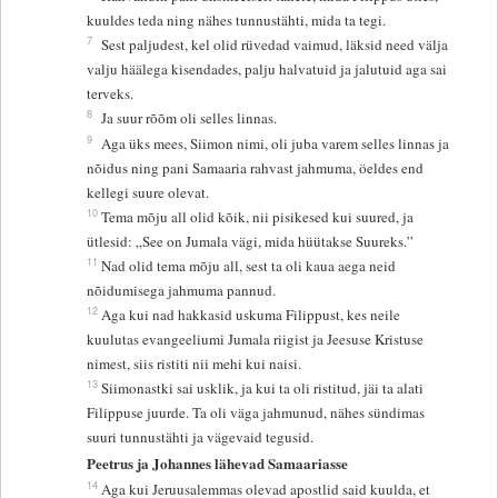
kuuldes teda ning nähes tunnustähti, mida ta tegi.
7
Sest paljudest, kel olid rüvedad vaimud, läksid need välja
valju häälega kisendades, palju halvatuid ja jalutuid aga sai
terveks.
8
Ja suur rõõm oli selles linnas.
9
Aga üks mees, Siimon nimi, oli juba varem selles linnas ja
nõidus ning pani Samaaria rahvast jahmuma, öeldes end
kellegi suure olevat.
10
Tema mõju all olid kõik, nii pisikesed kui suured, ja
ütlesid: „See on Jumala vägi, mida hüütakse Suureks.”
11
Nad olid tema mõju all, sest ta oli kaua aega neid
nõidumisega jahmuma pannud.
12
Aga kui nad hakkasid uskuma Filippust, kes neile
kuulutas evangeeliumi Jumala riigist ja Jeesuse Kristuse
nimest, siis ristiti nii mehi kui naisi.
13
Siimonastki sai usklik, ja kui ta oli ristitud, jäi ta alati
Filippuse juurde. Ta oli väga jahmunud, nähes sündimas
suuri tunnustähti ja vägevaid tegusid.
Peetrus ja Johannes lähevad Samaariasse
14
Aga kui Jeruusalemmas olevad apostlid said kuulda, et