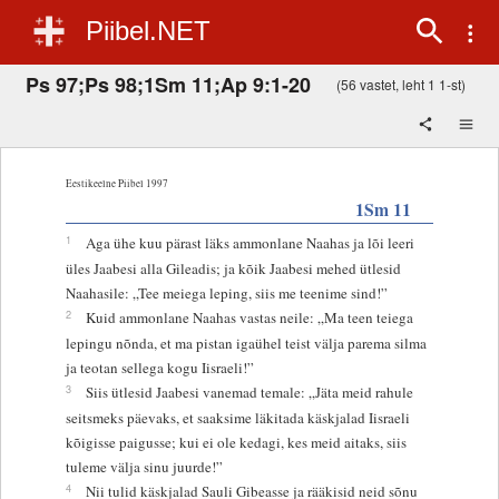
Piibel.NET
Ps 97;Ps 98;1Sm 11;Ap 9:1-20
(56 vastet, leht 1 1-st)
Eestikeelne Piibel 1997
1Sm 11
1
Aga ühe kuu pärast läks ammonlane Naahas ja lõi leeri
üles Jaabesi alla Gileadis; ja kõik Jaabesi mehed ütlesid
Naahasile: „Tee meiega leping, siis me teenime sind!”
2
Kuid ammonlane Naahas vastas neile: „Ma teen teiega
lepingu nõnda, et ma pistan igaühel teist välja parema silma
ja teotan sellega kogu Iisraeli!”
3
Siis ütlesid Jaabesi vanemad temale: „Jäta meid rahule
seitsmeks päevaks, et saaksime läkitada käskjalad Iisraeli
kõigisse paigusse; kui ei ole kedagi, kes meid aitaks, siis
tuleme välja sinu juurde!”
4
Nii tulid käskjalad Sauli Gibeasse ja rääkisid neid sõnu