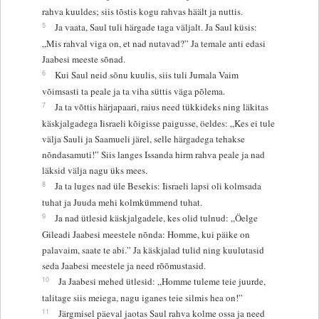
rahva kuuldes; siis tõstis kogu rahvas häält ja nuttis.
5
Ja vaata, Saul tuli härgade taga väljalt. Ja Saul küsis:
„Mis rahval viga on, et nad nutavad?” Ja temale anti edasi
Jaabesi meeste sõnad.
6
Kui Saul neid sõnu kuulis, siis tuli Jumala Vaim
võimsasti ta peale ja ta viha süttis väga põlema.
7
Ja ta võttis härjapaari, raius need tükkideks ning läkitas
käskjalgadega Iisraeli kõigisse paigusse, öeldes: „Kes ei tule
välja Sauli ja Saamueli järel, selle härgadega tehakse
nõndasamuti!” Siis langes Issanda hirm rahva peale ja nad
läksid välja nagu üks mees.
8
Ja ta luges nad üle Besekis: Iisraeli lapsi oli kolmsada
tuhat ja Juuda mehi kolmkümmend tuhat.
9
Ja nad ütlesid käskjalgadele, kes olid tulnud: „Öelge
Gileadi Jaabesi meestele nõnda: Homme, kui päike on
palavaim, saate te abi.” Ja käskjalad tulid ning kuulutasid
seda Jaabesi meestele ja need rõõmustasid.
10
Ja Jaabesi mehed ütlesid: „Homme tuleme teie juurde,
talitage siis meiega, nagu iganes teie silmis hea on!”
11
Järgmisel päeval jaotas Saul rahva kolme ossa ja need