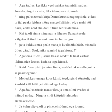
1
Aga Saulus, kes ikka veel paiskas tapmisähvardusi
Issanda jüngrite vastu, läks ülempreestri juurde
2
ning palus temalt kirja Damaskuse sünagoogidele, et kui
ta iial peaks leidma mõne usuteel käijaist, olgu mehi või
naisi, võiks neid aheldatult tuua Jeruusalemma.
3
Kui ta oli sinna minemas ja lähenes Damaskusele,
välgatas äkitselt taevast tema ümber valgus
4
ja ta kukkus maa peale maha ja kuulis üht häält, mis talle
ütles: „Saul, Saul, miks sa mind taga kiusad?”
5
Aga tema ütles: „Isand, kes sa oled?” Ja hääl vastas:
„Mina olen Jeesus, keda sa taga kiusad.
6
Kuid tõuse püsti ja mine linna, seal öeldakse sulle, mida
sa pead tegema.”
7
Mehed, kes temaga koos käisid teed, seisid sõnatult; nad
kuulsid küll häält, ei näinud aga kedagi.
8
Aga Saulus tõusis maast üles, ja oma silmi avades ei
näinud midagi. Ning ta viidi kättpidi talutades
Damaskusesse.
9
Ja kolm päeva oli ta pime, ei söönud ega joonud.
10
Ent Damaskuses oli üks jünger, Hananias nimi, ja Issand