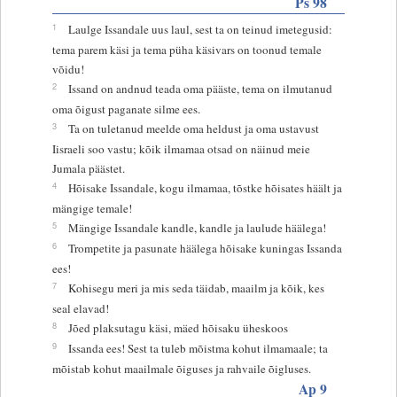
Ps 98
1
Laulge Issandale uus laul, sest ta on teinud imetegusid:
tema parem käsi ja tema püha käsivars on toonud temale
võidu!
2
Issand on andnud teada oma pääste, tema on ilmutanud
oma õigust paganate silme ees.
3
Ta on tuletanud meelde oma heldust ja oma ustavust
Iisraeli soo vastu; kõik ilmamaa otsad on näinud meie
Jumala päästet.
4
Hõisake Issandale, kogu ilmamaa, tõstke hõisates häält ja
mängige temale!
5
Mängige Issandale kandle, kandle ja laulude häälega!
6
Trompetite ja pasunate häälega hõisake kuningas Issanda
ees!
7
Kohisegu meri ja mis seda täidab, maailm ja kõik, kes
seal elavad!
8
Jõed plaksutagu käsi, mäed hõisaku üheskoos
9
Issanda ees! Sest ta tuleb mõistma kohut ilmamaale; ta
mõistab kohut maailmale õiguses ja rahvaile õigluses.
Ap 9