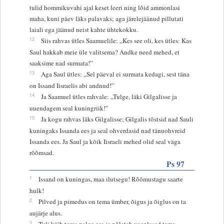
tulid hommikuvahi ajal keset leeri ning lõid ammonlasi
maha, kuni päev läks palavaks; aga järelejäänud pillutati
laiali ega jäänud neist kahte ühtekokku.
12
Siis rahvas ütles Saamuelile: „Kes see oli, kes ütles: Kas
Saul hakkab meie üle valitsema? Andke need mehed, et
saaksime nad surmata!”
13
Aga Saul ütles: „Sel päeval ei surmata kedagi, sest täna
on Issand Iisraelis abi andnud!”
14
Ja Saamuel ütles rahvale: „Tulge, läki Gilgalisse ja
uuendagem seal kuningriik!”
15
Ja kogu rahvas läks Gilgalisse; Gilgalis tõstsid nad Sauli
kuningaks Issanda ees ja seal ohverdasid nad tänuohvreid
Issanda ees. Ja Saul ja kõik Iisraeli mehed olid seal väga
rõõmsad.
Ps 97
1
Issand on kuningas, maa ilutsegu! Rõõmustagu saarte
hulk!
2
Pilved ja pimedus on tema ümber, õigus ja õiglus on ta
aujärje alus.
3
Tuli käib tema palge ees ja põletab vaenlased tema