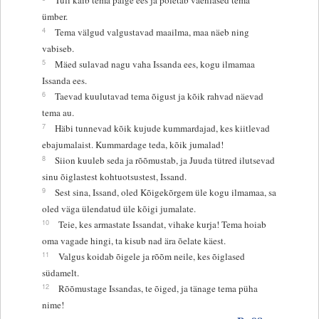
ümber.
4
Tema välgud valgustavad maailma, maa näeb ning
vabiseb.
5
Mäed sulavad nagu vaha Issanda ees, kogu ilmamaa
Issanda ees.
6
Taevad kuulutavad tema õigust ja kõik rahvad näevad
tema au.
7
Häbi tunnevad kõik kujude kummardajad, kes kiitlevad
ebajumalaist. Kummardage teda, kõik jumalad!
8
Siion kuuleb seda ja rõõmustab, ja Juuda tütred ilutsevad
sinu õiglastest kohtuotsustest, Issand.
9
Sest sina, Issand, oled Kõigekõrgem üle kogu ilmamaa, sa
oled väga ülendatud üle kõigi jumalate.
10
Teie, kes armastate Issandat, vihake kurja! Tema hoiab
oma vagade hingi, ta kisub nad ära õelate käest.
11
Valgus koidab õigele ja rõõm neile, kes õiglased
südamelt.
12
Rõõmustage Issandas, te õiged, ja tänage tema püha
nime!