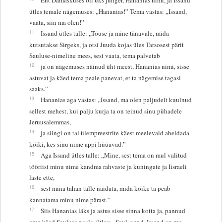
ütles temale nägemuses: „Hananias!” Tema vastas: „Issand,
vaata, siin ma olen!”
11
Issand ütles talle: „Tõuse ja mine tänavale, mida
kutsutakse Sirgeks, ja otsi Juuda kojas üles Tarsosest pärit
Sauluse-nimeline mees, sest vaata, tema palvetab
12
ja on nägemuses näinud üht meest, Hananias nimi, sisse
astuvat ja käed tema peale panevat, et ta nägemise tagasi
saaks.”
13
Hananias aga vastas: „Issand, ma olen paljudelt kuulnud
sellest mehest, kui palju kurja ta on teinud sinu pühadele
Jeruusalemmas,
14
ja siingi on tal ülempreestrite käest meelevald aheldada
kõiki, kes sinu nime appi hüüavad.”
15
Aga Issand ütles talle: „Mine, sest tema on mul valitud
tööriist minu nime kandma rahvaste ja kuningate ja Iisraeli
laste ette,
16
sest mina tahan talle näidata, mida kõike ta peab
kannatama minu nime pärast.”
17
Siis Hananias läks ja astus sisse sinna kotta ja, pannud
oma käed Sauluse peale, ütles: „Saul, vend, Issand on mu