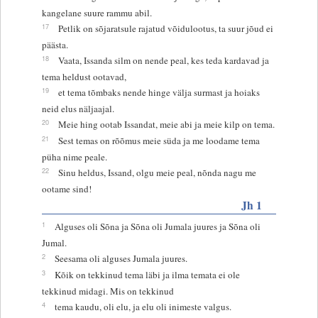
kangelane suure rammu abil.
17
Petlik on sõjaratsule rajatud võidulootus, ta suur jõud ei
päästa.
18
Vaata, Issanda silm on nende peal, kes teda kardavad ja
tema heldust ootavad,
19
et tema tõmbaks nende hinge välja surmast ja hoiaks
neid elus näljaajal.
20
Meie hing ootab Issandat, meie abi ja meie kilp on tema.
21
Sest temas on rõõmus meie süda ja me loodame tema
püha nime peale.
22
Sinu heldus, Issand, olgu meie peal, nõnda nagu me
ootame sind!
Jh 1
1
Alguses oli Sõna ja Sõna oli Jumala juures ja Sõna oli
Jumal.
2
Seesama oli alguses Jumala juures.
3
Kõik on tekkinud tema läbi ja ilma temata ei ole
tekkinud midagi. Mis on tekkinud
4
tema kaudu, oli elu, ja elu oli inimeste valgus.