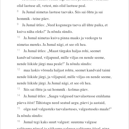
olid laotuse all, vetest, mis olid laotuse peal.
8
Ja Jumal nimetas laotuse taevaks. Siis sai õhtu ja sai
hommik - teine päev.
9
Ja Jumal ütles: „Veed kogunegu taeva all ühte paika, et
kuiva näha oleks!” Ja nõnda sündis.
10
Ja Jumal nimetas kuiva pinna maaks ja veekogu ta
nimetas mereks. Ja Jumal nägi, et see oli hea.
11
Ja Jumal ütles: „Maast tärgaku haljas rohi, seemet
kandvad taimed, viljapuud, mille viljas on nende seeme,
nende liikide järgi maa peale!” Ja nõnda sündis:
12
maa laskis võrsuda haljast rohtu, seemet kandvaid taimi
nende liikide järgi, ja viljapuid, mille viljas on nende seeme,
nende liikide järgi. Ja Jumal nägi, et see oli hea.
13
Siis sai õhtu ja sai hommik - kolmas päev.
14
Ja Jumal ütles: „Saagu valgused taevalaotusse eraldama
päeva ööst! Tähistagu need seatud aegu, päevi ja aastaid,
15
olgu nad valgusteks taevalaotuses, valgustuseks maale!”
Ja nõnda sündis:
16
Jumal tegi kaks suurt valgust: suurema valguse
valitsema päeval ja väiksema valguse valitsema öösel, ning