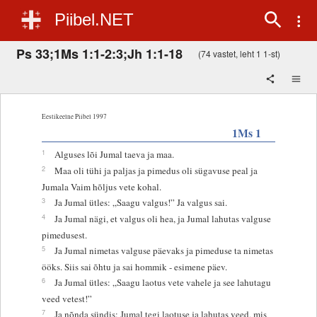
Piibel.NET
Ps 33;1Ms 1:1-2:3;Jh 1:1-18
(74 vastet, leht 1 1-st)
Eestikeelne Piibel 1997
1Ms 1
1
Alguses lõi Jumal taeva ja maa.
2
Maa oli tühi ja paljas ja pimedus oli sügavuse peal ja
Jumala Vaim hõljus vete kohal.
3
Ja Jumal ütles: „Saagu valgus!” Ja valgus sai.
4
Ja Jumal nägi, et valgus oli hea, ja Jumal lahutas valguse
pimedusest.
5
Ja Jumal nimetas valguse päevaks ja pimeduse ta nimetas
ööks. Siis sai õhtu ja sai hommik - esimene päev.
6
Ja Jumal ütles: „Saagu laotus vete vahele ja see lahutagu
veed vetest!”
7
Ja nõnda sündis: Jumal tegi laotuse ja lahutas veed, mis