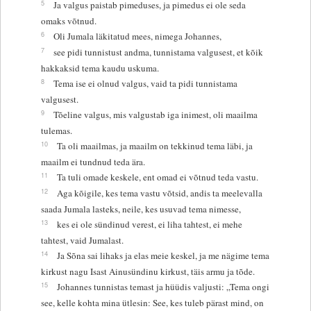
5
Ja valgus paistab pimeduses, ja pimedus ei ole seda
omaks võtnud.
6
Oli Jumala läkitatud mees, nimega Johannes,
7
see pidi tunnistust andma, tunnistama valgusest, et kõik
hakkaksid tema kaudu uskuma.
8
Tema ise ei olnud valgus, vaid ta pidi tunnistama
valgusest.
9
Tõeline valgus, mis valgustab iga inimest, oli maailma
tulemas.
10
Ta oli maailmas, ja maailm on tekkinud tema läbi, ja
maailm ei tundnud teda ära.
11
Ta tuli omade keskele, ent omad ei võtnud teda vastu.
12
Aga kõigile, kes tema vastu võtsid, andis ta meelevalla
saada Jumala lasteks, neile, kes usuvad tema nimesse,
13
kes ei ole sündinud verest, ei liha tahtest, ei mehe
tahtest, vaid Jumalast.
14
Ja Sõna sai lihaks ja elas meie keskel, ja me nägime tema
kirkust nagu Isast Ainusündinu kirkust, täis armu ja tõde.
15
Johannes tunnistas temast ja hüüdis valjusti: „Tema ongi
see, kelle kohta mina ütlesin: See, kes tuleb pärast mind, on