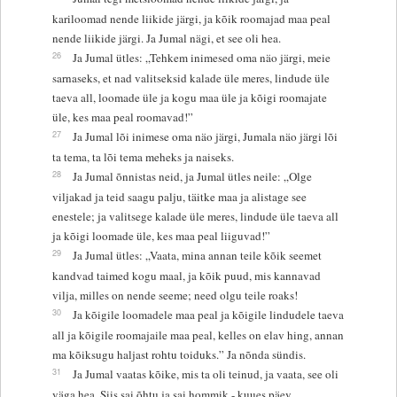
kariloomad nende liikide järgi, ja kõik roomajad maa peal
nende liikide järgi. Ja Jumal nägi, et see oli hea.
26
Ja Jumal ütles: „Tehkem inimesed oma näo järgi, meie
sarnaseks, et nad valitseksid kalade üle meres, lindude üle
taeva all, loomade üle ja kogu maa üle ja kõigi roomajate
üle, kes maa peal roomavad!”
27
Ja Jumal lõi inimese oma näo järgi, Jumala näo järgi lõi
ta tema, ta lõi tema meheks ja naiseks.
28
Ja Jumal õnnistas neid, ja Jumal ütles neile: „Olge
viljakad ja teid saagu palju, täitke maa ja alistage see
enestele; ja valitsege kalade üle meres, lindude üle taeva all
ja kõigi loomade üle, kes maa peal liiguvad!”
29
Ja Jumal ütles: „Vaata, mina annan teile kõik seemet
kandvad taimed kogu maal, ja kõik puud, mis kannavad
vilja, milles on nende seeme; need olgu teile roaks!
30
Ja kõigile loomadele maa peal ja kõigile lindudele taeva
all ja kõigile roomajaile maa peal, kelles on elav hing, annan
ma kõiksugu haljast rohtu toiduks.” Ja nõnda sündis.
31
Ja Jumal vaatas kõike, mis ta oli teinud, ja vaata, see oli
väga hea. Siis sai õhtu ja sai hommik - kuues päev.