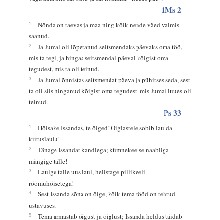
1Ms 2
1
Nõnda on taevas ja maa ning kõik nende väed valmis
saanud.
2
Ja Jumal oli lõpetanud seitsmendaks päevaks oma töö,
mis ta tegi, ja hingas seitsmendal päeval kõigist oma
tegudest, mis ta oli teinud.
3
Ja Jumal õnnistas seitsmendat päeva ja pühitses seda, sest
ta oli siis hinganud kõigist oma tegudest, mis Jumal luues oli
teinud.
Ps 33
1
Hõisake Issandas, te õiged! Õiglastele sobib laulda
kiituslaulu!
2
Tänage Issandat kandlega; kümnekeelse naabliga
mängige talle!
3
Laulge talle uus laul, helistage pillikeeli
rõõmuhõisetega!
4
Sest Issanda sõna on õige, kõik tema tööd on tehtud
ustavuses.
5
Tema armastab õigust ja õiglust; Issanda heldus täidab