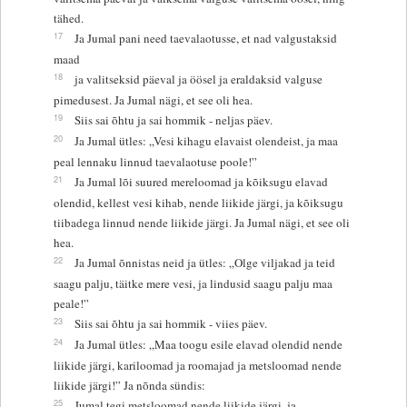
tähed.
17
Ja Jumal pani need taevalaotusse, et nad valgustaksid
maad
18
ja valitseksid päeval ja öösel ja eraldaksid valguse
pimedusest. Ja Jumal nägi, et see oli hea.
19
Siis sai õhtu ja sai hommik - neljas päev.
20
Ja Jumal ütles: „Vesi kihagu elavaist olendeist, ja maa
peal lennaku linnud taevalaotuse poole!”
21
Ja Jumal lõi suured mereloomad ja kõiksugu elavad
olendid, kellest vesi kihab, nende liikide järgi, ja kõiksugu
tiibadega linnud nende liikide järgi. Ja Jumal nägi, et see oli
hea.
22
Ja Jumal õnnistas neid ja ütles: „Olge viljakad ja teid
saagu palju, täitke mere vesi, ja lindusid saagu palju maa
peale!”
23
Siis sai õhtu ja sai hommik - viies päev.
24
Ja Jumal ütles: „Maa toogu esile elavad olendid nende
liikide järgi, kariloomad ja roomajad ja metsloomad nende
liikide järgi!” Ja nõnda sündis:
25
Jumal tegi metsloomad nende liikide järgi, ja