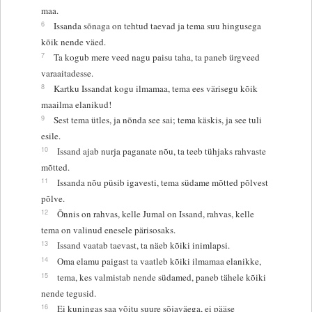
maa.
6
Issanda sõnaga on tehtud taevad ja tema suu hingusega
kõik nende väed.
7
Ta kogub mere veed nagu paisu taha, ta paneb ürgveed
varaaitadesse.
8
Kartku Issandat kogu ilmamaa, tema ees värisegu kõik
maailma elanikud!
9
Sest tema ütles, ja nõnda see sai; tema käskis, ja see tuli
esile.
10
Issand ajab nurja paganate nõu, ta teeb tühjaks rahvaste
mõtted.
11
Issanda nõu püsib igavesti, tema südame mõtted põlvest
põlve.
12
Õnnis on rahvas, kelle Jumal on Issand, rahvas, kelle
tema on valinud enesele pärisosaks.
13
Issand vaatab taevast, ta näeb kõiki inimlapsi.
14
Oma elamu paigast ta vaatleb kõiki ilmamaa elanikke,
15
tema, kes valmistab nende südamed, paneb tähele kõiki
nende tegusid.
16
Ei kuningas saa võitu suure sõjaväega, ei pääse