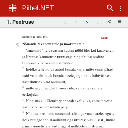
Piibel.NET
1. Peetruse
<
1
5
>
Eestikeelne Piibel 1997
Kuula
5
Nõuandeid vanematele ja noorematele
+
1
Vanemaid
teie seas ma kutsun nüüd üles kui kaasvanem
ja Kristuse kannatuste tunnistaja ning ühtlasi osaline
tulevases kirkuses selle ilmumisel:
2
hoidke teile hoida antud Jumala karja, mitte sunni pärast,
vaid vabatahtlikult Jumala meele järgi, mitte häbiväärses
kasuahnuses, vaid andunult,
3
mitte nagu isandad liisuosa üle, vaid olles karjale
eeskujuks.
4
Ning siis kui Ülemkarjane saab avalikuks, võite te võtta
vastu kirkuse närtsimatu pärja.
5
Nõndasamuti teie, nooremad, alistuge vanematele. Aga te
kõik rüütage end alandlikkusega üksteise vastu, sest „Jumal
paneb suurelistele vastu, aga alandlikele annab armu”.