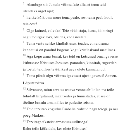
6
Alanduge siis Jumala võimsa käe alla, et tema teid
ülendaks õigel ajal;
7
heitke kõik oma mure tema peale, sest tema peab hoolt
teie eest!
8
Olge kained, valvake! Teie süüdistaja, kurat, käib ringi
nagu möirgav lõvi, otsides, keda neelata.
9
Tema vastu seiske kindlalt usus, teades, et neidsamu
kannatusi on pandud kogema kogu kristlaskond maailmas.
10
Aga kogu armu Jumal, kes teid on kutsunud oma igavesse
kirkusesse Kristuses Jeesuses, parandab, kinnitab, tugevdab
ja toetab teid, kes te üürikest aega olete kannatanud.
11
Tema päralt olgu võimus igavesest ajast igavesti! Aamen.
Lõputervitus
12
Silvanuse, minu arvates ustava venna abil olen ma teile
lühidalt kirjutanud, manitsedes ja tunnistades, et see on
tõeline Jumala arm, milles te peaksite seisma.
13
Teid tervitab kogudus Paabelis, valitud nagu teiegi, ja mu
poeg Markus.
14
Tervitage üksteist armastussuudlusega!
Rahu teile kõikidele, kes olete Kristuses!