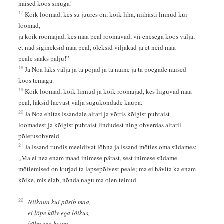
naised koos sinuga!
17
Kõik loomad, kes su juures on, kõik liha, niihästi linnud kui
loomad,
ja kõik roomajad, kes maa peal roomavad, vii enesega koos välja,
et nad sigineksid maa peal, oleksid viljakad ja et neid maa
peale saaks palju!”
18
Ja Noa läks välja ja ta pojad ja ta naine ja ta poegade naised
koos temaga.
19
Kõik loomad, kõik linnud ja kõik roomajad, kes liiguvad maa
peal, läksid laevast välja sugukondade kaupa.
20
Ja Noa ehitas Issandale altari ja võttis kõigist puhtaist
loomadest ja kõigist puhtaist lindudest ning ohverdas altaril
põletusohvreid.
21
Ja Issand tundis meeldivat lõhna ja Issand mõtles oma südames:
„Ma ei nea enam maad inimese pärast, sest inimese südame
mõtlemised on kurjad ta lapsepõlvest peale; ma ei hävita ka enam
kõike, mis elab, nõnda nagu ma olen teinud.
22
Niikaua kui püsib maa,
ei lõpe külv ega lõikus,