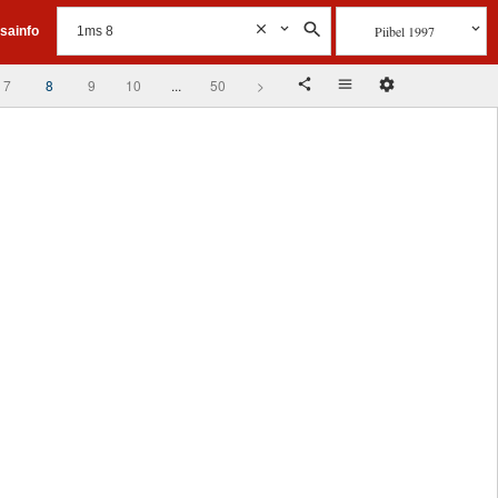
Piibel 1997
isainfo
7
8
9
10
...
50
>
e