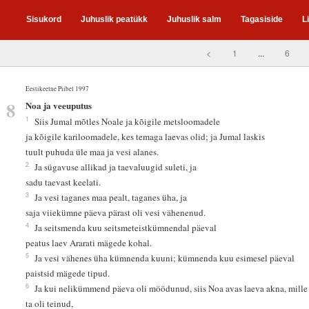
Sisukord
Juhuslik peatükk
Juhuslik salm
Tagasiside
L
<
1
...
6
Eestikeelne Piibel 1997
8
Noa ja veeuputus
1
Siis Jumal mõtles Noale ja kõigile metsloomadele
ja kõigile kariloomadele, kes temaga laevas olid; ja Jumal laskis
tuult puhuda üle maa ja vesi alanes.
2
Ja sügavuse allikad ja taevaluugid suleti, ja
sadu taevast keelati.
3
Ja vesi taganes maa pealt, taganes üha, ja
saja viiekümne päeva pärast oli vesi vähenenud.
4
Ja seitsmenda kuu seitsmeteistkümnendal päeval
peatus laev Ararati mägede kohal.
5
Ja vesi vähenes üha kümnenda kuuni; kümnenda kuu esimesel päeval
paistsid mägede tipud.
6
Ja kui nelikümmend päeva oli möödunud, siis Noa avas laeva akna, mill
ta oli teinud,