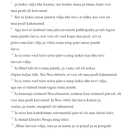
7
ja laskis välja ühe kaarna; see lendas sinna ja tänna, kuni vesi
maa pealt oli kuivanud.
8
Siis ta laskis enese juurest välja ühe tuvi, et näha, kas vesi on
maa pealt kahanenud.
9
Aga tuvi ei leidnud oma jalavarvastele puhkepaika ja tuli tagasi
tema juurde laeva, sest vesi oli veel kogu maa peal; siis ta
pistis oma käe välja ja võttis tema ning pani enese juurde
laeva.
10
Ja ta ootas veel teist seitse päeva ning laskis taas ühe tuvi
laevast välja.
11
Ja õhtul tuli tuvi tema juurde, ja vaata, tal oli nokas
õlipuu haljas leht. Siis Noa mõistis, et vesi oli maa pealt kahanenud.
12
Ja ta ootas veel teist seitse päeva ning laskis ühe tuvi välja,
aga see ei tulnud enam tagasi tema juurde.
13
Ja kuuesaja esimesel Noa eluaastal, esimese kuu esimesel päeval, oli
vesi maa pealt kuivanud. Ja Noa võttis ära laeva katuse ja
vaatas, ja ennäe, maapind oli tahenenud.
14
Ja teise kuu kahekümne seitsmendal päeval oli maa täiesti kuiv.
15
Ja Jumal kõneles Noaga ning ütles:
16
„Mine laevast välja, sina ja su naine ja su pojad ja su poegade