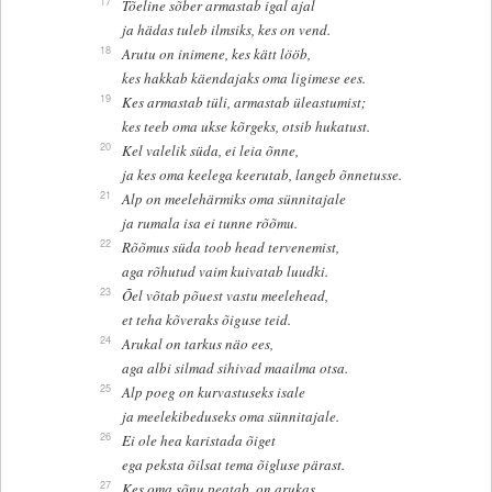
17
Tõeline sõber armastab igal ajal
ja hädas tuleb ilmsiks, kes on vend.
18
Arutu on inimene, kes kätt lööb,
kes hakkab käendajaks oma ligimese ees.
19
Kes armastab tüli, armastab üleastumist;
kes teeb oma ukse kõrgeks, otsib hukatust.
20
Kel valelik süda, ei leia õnne,
ja kes oma keelega keerutab, langeb õnnetusse.
21
Alp on meelehärmiks oma sünnitajale
ja rumala isa ei tunne rõõmu.
22
Rõõmus süda toob head tervenemist,
aga rõhutud vaim kuivatab luudki.
23
Õel võtab põuest vastu meelehead,
et teha kõveraks õiguse teid.
24
Arukal on tarkus näo ees,
aga albi silmad sihivad maailma otsa.
25
Alp poeg on kurvastuseks isale
ja meelekibeduseks oma sünnitajale.
26
Ei ole hea karistada õiget
ega peksta õilsat tema õigluse pärast.
27
Kes oma sõnu peatab, on arukas,