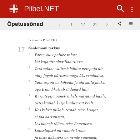
Piibel.NET
Õpetussõnad
<
1
17
31
>
Eestikeelne Piibel 1997
17
Saalomoni tarkus
1
Parem kuiv paluke rahus
kui kojatäis ohvriliha riiuga.
2
Tark sulane valitseb häbitu perepoja üle
ning jagab pärisosa nagu üks vendadest.
3
Sulatuspott on hõbeda ja ahi kulla jaoks,
aga Issand katsub südamed läbi.
4
Kurjategija paneb tähele nurjatuid huuli,
petis kuulab kurjakuulutavat keelt.
5
Kes kehva pilkab, teotab tema Loojat,
ei jää karistuseta,
kes tunneb rõõmu teise õnnetusest.
6
Lapselapsed on vanade kroon
ja laste uhkuseks on nende vanemad.