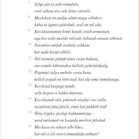
7
Selge jutt ei sobi rumalale,
veel vähem siis vale kõne vürstile.
8
Meelehea on andja silmis nagu võlukivi:
kuhu ta iganes pöördub, seal on tal edu.
9
Kes üleastumise kinni katab, otsib armastust,
aga kes seda meelde tuletab, lahutab ennast sõbrast.
10
Noomitus mõjub arukale rohkem
kui sada hoopi albile.
11
Õel inimene püüab aina vastu hakata,
ent temale läkitatakse kallale julm käskjalg.
12
Pigemini tulgu mehele vastu karu,
kellelt pojad on röövitud, kui alp oma rumalusega.
13
Kes head kurjaga tasub,
selle kojast ei lahku õnnetus.
14
Kes alustab tüli, päästab otsekui vee valla:
seepärast jäta järele, enne kui puhkeb riid!
15
Õela õigeks- ja õige hukkamõistja -
need mõlemad on Issanda meelest jäledad.
16
Mis kasu on rahast albi käes,
kui tal ei ole soovi omandada tarkust?