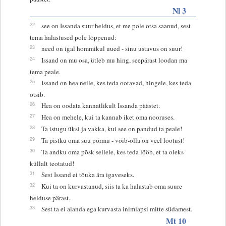
Nl 3
22
see on Issanda suur heldus, et me pole otsa saanud, sest
tema halastused pole lõppenud:
23
need on igal hommikul uued - sinu ustavus on suur!
24
Issand on mu osa, ütleb mu hing, seepärast loodan ma
tema peale.
25
Issand on hea neile, kes teda ootavad, hingele, kes teda
otsib.
26
Hea on oodata kannatlikult Issanda päästet.
27
Hea on mehele, kui ta kannab iket oma nooruses.
28
Ta istugu üksi ja vakka, kui see on pandud ta peale!
29
Ta pistku oma suu põrmu - võib-olla on veel lootust!
30
Ta andku oma põsk sellele, kes teda lööb, et ta oleks
küllalt teotatud!
31
Sest Issand ei tõuka ära igaveseks.
32
Kui ta on kurvastanud, siis ta ka halastab oma suure
helduse pärast.
33
Sest ta ei alanda ega kurvasta inimlapsi mitte südamest.
Mt 10