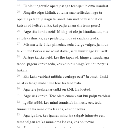
24
Ei ole jünger üle õpetajast ega teenija üle oma isandast.
25
Jüngrile olgu küllalt, et tema saab selliseks nagu ta
õpetaja ja teenija nagu ta isand. Kui nad pereisandat on
kutsunud Peltsebuliks, kui palju enam siis tema peret!
26
Ärge siis kartke neid! Midagi ei ole ju kinnikaetut, mis
ei tuleks ilmsiks, ega peidetut, mida ei saadaks teada.
27
Mis ma teile ütlen pimedas, seda ütelge valges, ja mida
te kuulete kõrva sisse sosistatavat, seda kuulutage katuselt!
28
Ja ärge kartke neid, kes ihu tapavad, hinge ei suuda aga
tappa, pigem kartke teda, kes võib nii hinge kui ihu põrgus
hukata!
29
Eks kaks varblast müüda veeringu eest? Ja ometi ükski
neist ei lange maha ilma teie Isa teadmata.
30
Aga teie juuksekarvadki on kõik ära loetud.
31
Ärge siis kartke! Teie olete enam väärt kui palju varblasi.
32
Igaüht nüüd, kes mind tunnistab inimeste ees, teda
tunnistan ka mina oma Isa ees, kes on taevas.
33
Aga igaühe, kes iganes minu ära salgab inimeste ees,
tema salgan ära ka mina oma Isa ees, kes on taevas.
34
Ärge arvake, et ma olen tulnud rahu tooma maa peale!