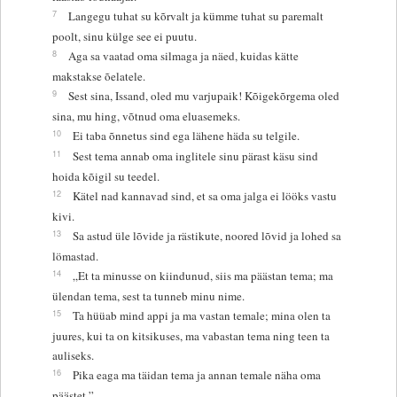
7
Langegu tuhat su kõrvalt ja kümme tuhat su paremalt
poolt, sinu külge see ei puutu.
8
Aga sa vaatad oma silmaga ja näed, kuidas kätte
makstakse õelatele.
9
Sest sina, Issand, oled mu varjupaik! Kõigekõrgema oled
sina, mu hing, võtnud oma eluasemeks.
10
Ei taba õnnetus sind ega lähene häda su telgile.
11
Sest tema annab oma inglitele sinu pärast käsu sind
hoida kõigil su teedel.
12
Kätel nad kannavad sind, et sa oma jalga ei lööks vastu
kivi.
13
Sa astud üle lõvide ja rästikute, noored lõvid ja lohed sa
lömastad.
14
„Et ta minusse on kiindunud, siis ma päästan tema; ma
ülendan tema, sest ta tunneb minu nime.
15
Ta hüüab mind appi ja ma vastan temale; mina olen ta
juures, kui ta on kitsikuses, ma vabastan tema ning teen ta
auliseks.
16
Pika eaga ma täidan tema ja annan temale näha oma
päästet.”