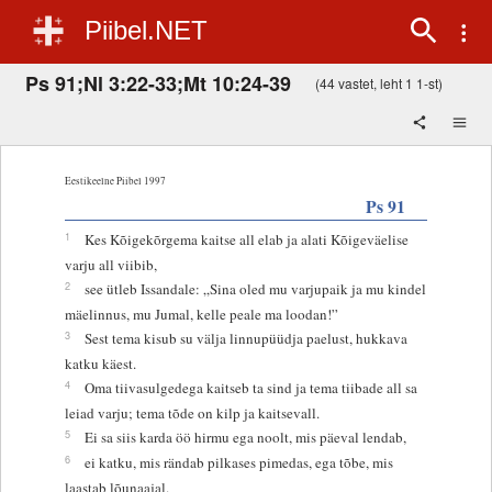
Piibel.NET
Ps 91;Nl 3:22-33;Mt 10:24-39
(44 vastet, leht 1 1-st)
Eestikeelne Piibel 1997
Ps 91
1
Kes Kõigekõrgema kaitse all elab ja alati Kõigeväelise
varju all viibib,
2
see ütleb Issandale: „Sina oled mu varjupaik ja mu kindel
mäelinnus, mu Jumal, kelle peale ma loodan!”
3
Sest tema kisub su välja linnupüüdja paelust, hukkava
katku käest.
4
Oma tiivasulgedega kaitseb ta sind ja tema tiibade all sa
leiad varju; tema tõde on kilp ja kaitsevall.
5
Ei sa siis karda öö hirmu ega noolt, mis päeval lendab,
6
ei katku, mis rändab pilkases pimedas, ega tõbe, mis
laastab lõunaajal.