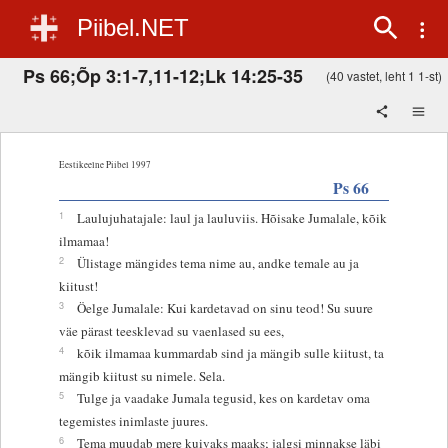
Piibel.NET
Ps 66;Õp 3:1-7,11-12;Lk 14:25-35
(40 vastet, leht 1 1-st)
Eestikeelne Piibel 1997
Ps 66
1
Laulujuhatajale: laul ja lauluviis. Hõisake Jumalale, kõik
ilmamaa!
2
Ülistage mängides tema nime au, andke temale au ja
kiitust!
3
Öelge Jumalale: Kui kardetavad on sinu teod! Su suure
väe pärast teesklevad su vaenlased su ees,
4
kõik ilmamaa kummardab sind ja mängib sulle kiitust, ta
mängib kiitust su nimele. Sela.
5
Tulge ja vaadake Jumala tegusid, kes on kardetav oma
tegemistes inimlaste juures.
6
Tema muudab mere kuivaks maaks; jalgsi minnakse läbi