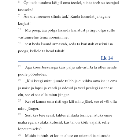
6
Õpi teda tundma kõigil oma teedel, siis ta teeb su teerajad
tasaseks!
7
Ära ole iseenese silmis tark! Karda Issandat ja tagane
kurjast!
11
Mu poeg, ära põlga Issanda karistust ja ärgu olgu sulle
vastumeelne tema noomimine,
12
sest keda Issand armastab, seda ta karistab otsekui isa
poega, kellele ta head tahab!
Lk 14
25
Aga koos Jeesusega käis palju rahvast. Ja ta ütles nende
poole pöördudes:
26
„Kui keegi minu juurde tuleb ja ei vihka oma isa ja ema
ja naist ja lapsi ja vendi ja õdesid ja veel pealegi iseenese
elu, see ei saa olla minu jünger.
27
Kes ei kanna oma risti ega käi minu järel, see ei või olla
minu jünger.
28
Sest kes teie seast, tahtes ehitada torni, ei istuks enne
maha ega arvutaks kulusid, kas tal on kõik vajalik selle
lõpetamiseks?
29
Muidu juhtub, et kui ta aluse on rajanud ja ei suuda