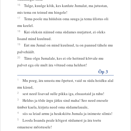
16
Tulge, kuulge kõik, kes kardate Jumalat, ma jutustan,
mis tema on teinud mu hingele!
17
Tema poole ma hüüdsin oma suuga ja tema ülistus oli
mu keelel.
18
Kui oleksin näinud oma südames nurjatust, ei oleks
Issand mind kuulnud.
19
Ent mu Jumal on mind kuulnud, ta on pannud tähele mu
palvehäält.
20
Tänu olgu Jumalale, kes ei ole heitnud kõrvale mu
palvet ega ole mult ära võtnud oma heldust!
Õp 3
1
Mu poeg, ära unusta mu õpetust, vaid su süda hoidku alal
mu käsud,
2
sest need lisavad sulle pikka iga, eluaastaid ja rahu!
3
Heldus ja tõde ärgu jätku sind maha! Seo need enesele
ümber kaela, kirjuta need oma südamelauale,
4
siis sa leiad armu ja heakskiitu Jumala ja inimeste silmis!
5
Looda Issanda peale kõigest südamest ja ära toetu
omaenese mõistusele!