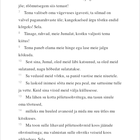
jõe; rõõmutsegem siis temast!
7
Tema valitseb oma vägevuses igavesti, ta silmad on
valvel paganarahvaste üle; kangekaelsed ärgu tõstku endid
kõrgeks! Sela.
8
Tänage, rahvad, meie Jumalat, kostku valjusti tema
kiitus!
9
Tema paneb elama meie hinge ega lase meie jalgu
kõikuda.
10
Sest sina, Jumal, oled meid läbi katsunud, sa oled meid
sulatanud, nagu hõbedat sulatatakse.
11
Sa vedasid meid võrku, sa panid vaotise meie niuetele.
12
Sa lasksid inimesi sõita meie pea peal, me sattusime tulle
ja vette. Kuid sina viisid meid välja küllusesse.
13
Ma lähen su kotta põletusohvritega, ma tasun sinule
oma tõotused,
14
milleks mu huuled avanesid ja mida mu suu ütles mu
kitsikuses.
15
Ma toon sulle lihavaid põletusohvreid koos jäärade
ohvrisuitsuga; ma valmistan sulle ohvriks veiseid koos
sikkudega. Sela.