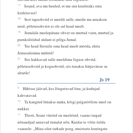
17
Issand, ava mu huuled, et mu suu kuulutaks sinu
kiidetavust!
18
Sest tapaohvrid ei meeldi sulle, muidu ma annaksin
neid; põletusohvrist ei ole sul head meelt.
19
Jumalale meelepärane ohver on murtud vaim, murtud ja
purukslöödud südant ei põlga Jumal.
20
Tee head Siionile oma head meelt mööda, ehita
Jeruusalemma müürid!
21
Siis hakkavad sulle meeldima õiguse ohvrid,
põletusohvrid ja koguohvrid, siis tuuakse härjavärsse su
altarile!
Js 19
9
Häbisse jäävad, kes lõugutavad linu, ja kudujad
kahvatavad.
10
Ta kangrud lüüakse maha, kõigi palgatööliste meel on
nukker.
11
Tõesti, Soani vürstid on meeletud, vaarao targad
nõuandjad annavad rumalat nõu. Kuidas te võite öelda
vaaraole: „Mina olen tarkade poeg, muistsete kuningate