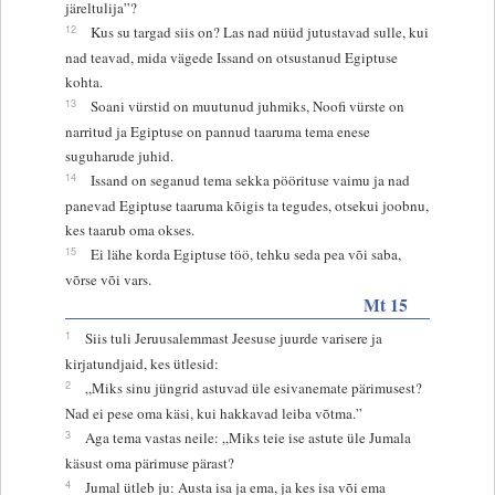
järeltulija”?
12
Kus su targad siis on? Las nad nüüd jutustavad sulle, kui
nad teavad, mida vägede Issand on otsustanud Egiptuse
kohta.
13
Soani vürstid on muutunud juhmiks, Noofi vürste on
narritud ja Egiptuse on pannud taaruma tema enese
suguharude juhid.
14
Issand on seganud tema sekka pöörituse vaimu ja nad
panevad Egiptuse taaruma kõigis ta tegudes, otsekui joobnu,
kes taarub oma okses.
15
Ei lähe korda Egiptuse töö, tehku seda pea või saba,
võrse või vars.
Mt 15
1
Siis tuli Jeruusalemmast Jeesuse juurde varisere ja
kirjatundjaid, kes ütlesid:
2
„Miks sinu jüngrid astuvad üle esivanemate pärimusest?
Nad ei pese oma käsi, kui hakkavad leiba võtma.”
3
Aga tema vastas neile: „Miks teie ise astute üle Jumala
käsust oma pärimuse pärast?
4
Jumal ütleb ju: Austa isa ja ema, ja kes isa või ema