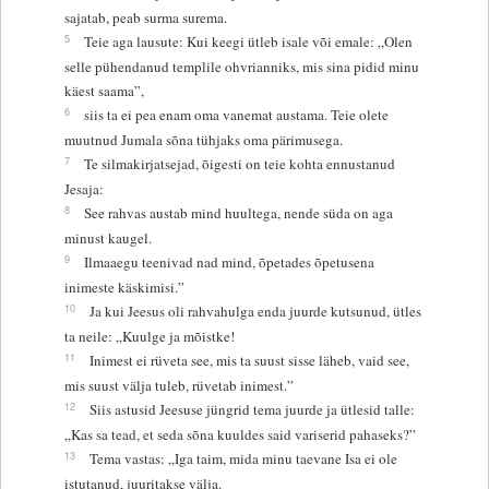
sajatab, peab surma surema.
5
Teie aga lausute: Kui keegi ütleb isale või emale: „Olen
selle pühendanud templile ohvrianniks, mis sina pidid minu
käest saama”,
6
siis ta ei pea enam oma vanemat austama. Teie olete
muutnud Jumala sõna tühjaks oma pärimusega.
7
Te silmakirjatsejad, õigesti on teie kohta ennustanud
Jesaja:
8
See rahvas austab mind huultega, nende süda on aga
minust kaugel.
9
Ilmaaegu teenivad nad mind, õpetades õpetusena
inimeste käskimisi.”
10
Ja kui Jeesus oli rahvahulga enda juurde kutsunud, ütles
ta neile: „Kuulge ja mõistke!
11
Inimest ei rüveta see, mis ta suust sisse läheb, vaid see,
mis suust välja tuleb, rüvetab inimest.”
12
Siis astusid Jeesuse jüngrid tema juurde ja ütlesid talle:
„Kas sa tead, et seda sõna kuuldes said variserid pahaseks?”
13
Tema vastas: „Iga taim, mida minu taevane Isa ei ole
istutanud, juuritakse välja.