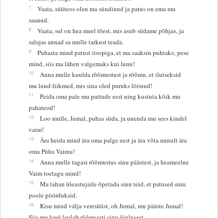
7
Vaata, süüteos olen ma sündinud ja patus on ema mu
saanud.
8
Vaata, sul on hea meel tõest, mis asub südame põhjas, ja
salajas annad sa mulle tarkust teada.
9
Puhasta mind patust iisopiga, et ma saaksin puhtaks; pese
mind, siis ma lähen valgemaks kui lumi!
10
Anna mulle kuulda rõõmustust ja rõõmu, et ilutseksid
mu luud-liikmed, mis sina oled puruks löönud!
11
Peida oma pale mu pattude eest ning kustuta kõik mu
pahateod!
12
Loo mulle, Jumal, puhas süda, ja uuenda mu sees kindel
vaim!
13
Ära heida mind ära oma palge eest ja ära võta minult ära
oma Püha Vaimu!
14
Anna mulle tagasi rõõmustus sinu päästest, ja heameelne
Vaim toetagu mind!
15
Ma tahan üleastujaile õpetada sinu teid, et patused sinu
poole pöörduksid.
16
Kisu mind välja veresüüst, oh Jumal, mu pääste Jumal!
Siis mu keel laulab rõõmsasti sinu õiglusest.