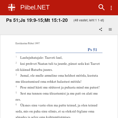
Piibel.NET
Ps 51;Js 19:9-15;Mt 15:1-20
(48 vastet, leht 1 1-st)
Eestikeelne Piibel 1997
Ps 51
1
Laulujuhatajale: Taaveti laul,
2
kui prohvet Naatan tuli ta juurde, pärast seda kui Taavet
oli käinud Batseba juures.
3
Jumal, ole mulle armuline oma heldust mööda, kustuta
mu üleastumised oma rohket halastust mööda!
4
Pese mind hästi mu süüteost ja puhasta mind mu patust!
5
Sest ma tunnen oma üleastumisi ja mu patt on alati mu
ees.
6
Üksnes sinu vastu olen ma pattu teinud, ja olen teinud
seda, mis on paha sinu silmis, et sa oleksid õiglane oma
sõnades ja selge oma kohtumõistmises.