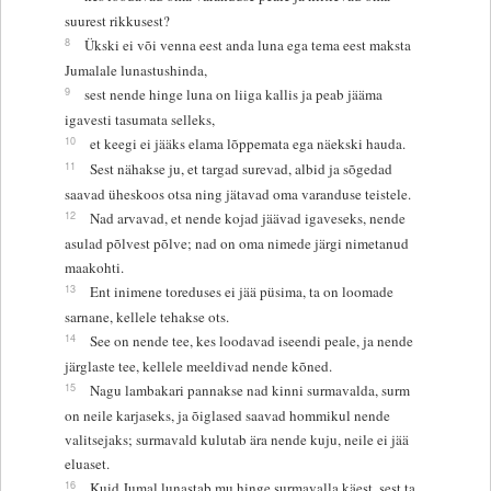
suurest rikkusest?
8
Ükski ei või venna eest anda luna ega tema eest maksta
Jumalale lunastushinda,
9
sest nende hinge luna on liiga kallis ja peab jääma
igavesti tasumata selleks,
10
et keegi ei jääks elama lõppemata ega näekski hauda.
11
Sest nähakse ju, et targad surevad, albid ja sõgedad
saavad üheskoos otsa ning jätavad oma varanduse teistele.
12
Nad arvavad, et nende kojad jäävad igaveseks, nende
asulad põlvest põlve; nad on oma nimede järgi nimetanud
maakohti.
13
Ent inimene toreduses ei jää püsima, ta on loomade
sarnane, kellele tehakse ots.
14
See on nende tee, kes loodavad iseendi peale, ja nende
järglaste tee, kellele meeldivad nende kõned.
15
Nagu lambakari pannakse nad kinni surmavalda, surm
on neile karjaseks, ja õiglased saavad hommikul nende
valitsejaks; surmavald kulutab ära nende kuju, neile ei jää
eluaset.
16
Kuid Jumal lunastab mu hinge surmavalla käest, sest ta