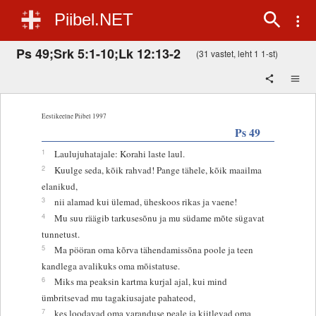
Piibel.NET
Ps 49;Srk 5:1-10;Lk 12:13-2
(31 vastet, leht 1 1-st)
Eestikeelne Piibel 1997
Ps 49
1
Laulujuhatajale: Korahi laste laul.
2
Kuulge seda, kõik rahvad! Pange tähele, kõik maailma
elanikud,
3
nii alamad kui ülemad, üheskoos rikas ja vaene!
4
Mu suu räägib tarkusesõnu ja mu südame mõte sügavat
tunnetust.
5
Ma pööran oma kõrva tähendamissõna poole ja teen
kandlega avalikuks oma mõistatuse.
6
Miks ma peaksin kartma kurjal ajal, kui mind
ümbritsevad mu tagakiusajate pahateod,
7
kes loodavad oma varanduse peale ja kiitlevad oma