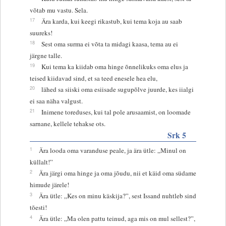
võtab mu vastu. Sela.
17
Ära karda, kui keegi rikastub, kui tema koja au saab
suureks!
18
Sest oma surma ei võta ta midagi kaasa, tema au ei
järgne talle.
19
Kui tema ka kiidab oma hinge õnnelikuks oma elus ja
teised kiidavad sind, et sa teed enesele hea elu,
20
lähed sa siiski oma esiisade sugupõlve juurde, kes iialgi
ei saa näha valgust.
21
Inimene toreduses, kui tal pole arusaamist, on loomade
sarnane, kellele tehakse ots.
Srk 5
1
Ära looda oma varanduse peale, ja ära ütle: „Minul on
küllalt!”
2
Ära järgi oma hinge ja oma jõudu, nii et käid oma südame
himude järele!
3
Ära ütle: „Kes on minu käskija?”, sest Issand nuhtleb sind
tõesti!
4
Ära ütle: „Ma olen pattu teinud, aga mis on mul sellest?”,