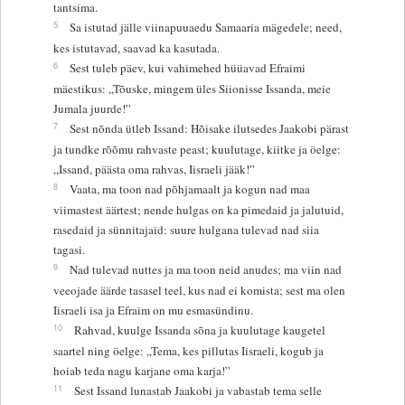
tantsima.
5
Sa istutad jälle viinapuuaedu Samaaria mägedele; need,
kes istutavad, saavad ka kasutada.
6
Sest tuleb päev, kui vahimehed hüüavad Efraimi
mäestikus: „Tõuske, mingem üles Siionisse Issanda, meie
Jumala juurde!”
7
Sest nõnda ütleb Issand: Hõisake ilutsedes Jaakobi pärast
ja tundke rõõmu rahvaste peast; kuulutage, kiitke ja öelge:
„Issand, päästa oma rahvas, Iisraeli jääk!”
8
Vaata, ma toon nad põhjamaalt ja kogun nad maa
viimastest äärtest; nende hulgas on ka pimedaid ja jalutuid,
rasedaid ja sünnitajaid: suure hulgana tulevad nad siia
tagasi.
9
Nad tulevad nuttes ja ma toon neid anudes; ma viin nad
veeojade äärde tasasel teel, kus nad ei komista; sest ma olen
Iisraeli isa ja Efraim on mu esmasündinu.
10
Rahvad, kuulge Issanda sõna ja kuulutage kaugetel
saartel ning öelge: „Tema, kes pillutas Iisraeli, kogub ja
hoiab teda nagu karjane oma karja!”
11
Sest Issand lunastab Jaakobi ja vabastab tema selle