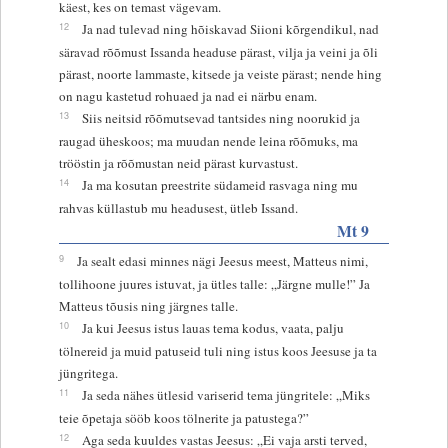
käest, kes on temast vägevam.
12
Ja nad tulevad ning hõiskavad Siioni kõrgendikul, nad
säravad rõõmust Issanda headuse pärast, vilja ja veini ja õli
pärast, noorte lammaste, kitsede ja veiste pärast; nende hing
on nagu kastetud rohuaed ja nad ei närbu enam.
13
Siis neitsid rõõmutsevad tantsides ning noorukid ja
raugad üheskoos; ma muudan nende leina rõõmuks, ma
trööstin ja rõõmustan neid pärast kurvastust.
14
Ja ma kosutan preestrite südameid rasvaga ning mu
rahvas küllastub mu headusest, ütleb Issand.
Mt 9
9
Ja sealt edasi minnes nägi Jeesus meest, Matteus nimi,
tollihoone juures istuvat, ja ütles talle: „Järgne mulle!” Ja
Matteus tõusis ning järgnes talle.
10
Ja kui Jeesus istus lauas tema kodus, vaata, palju
tölnereid ja muid patuseid tuli ning istus koos Jeesuse ja ta
jüngritega.
11
Ja seda nähes ütlesid variserid tema jüngritele: „Miks
teie õpetaja sööb koos tölnerite ja patustega?”
12
Aga seda kuuldes vastas Jeesus: „Ei vaja arsti terved,