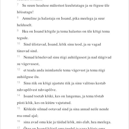
7
Su suure headuse mälestust kuulutatagu ja su õiguse üle
hõisatagu!
8
Armuline ja halastaja on Issand, pika meelega ja suur
helduselt.
9
Hea on Issand kõigile ja tema halastus on üle kõigi tema
tegude.
10
Sind ülistavad, Issand, kõik sinu teod, ja su vagad
tänavad sind.
11
Nemad kõnelevad sinu riigi auhiilgusest ja nad räägivad
su vägevusest,
12
et teada anda inimlastele tema vägevust ja tema riigi
auhiilguse ilu.
13
Sinu riik on kõigi ajastute riik ja sinu valitsus kestab
rahvapõlvest rahvapõlve.
14
Issand toetab kõiki, kes on langemas, ja tema tõstab
püsti kõik, kes on küüru vajutatud.
15
Kõikide silmad ootavad sind ja sina annad neile nende
roa omal ajal;
16
sina avad oma käe ja täidad kõik, mis elab, hea meelega.
17
Õige on Issand kõigil oma teedel ja vaga kõigis oma