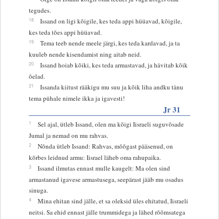
tegudes.
18
Issand on ligi kõigile, kes teda appi hüüavad, kõigile,
kes teda tões appi hüüavad.
19
Tema teeb nende meele järgi, kes teda kardavad, ja ta
kuuleb nende kisendamist ning aitab neid.
20
Issand hoiab kõiki, kes teda armastavad, ja hävitab kõik
õelad.
21
Issanda kiitust rääkigu mu suu ja kõik liha andku tänu
tema pühale nimele ikka ja igavesti!
Jr 31
1
Sel ajal, ütleb Issand, olen ma kõigi Iisraeli suguvõsade
Jumal ja nemad on mu rahvas.
2
Nõnda ütleb Issand: Rahvas, mõõgast pääsenud, on
kõrbes leidnud armu: Iisrael läheb oma rahupaika.
3
Issand ilmutas ennast mulle kaugelt: Ma olen sind
armastanud igavese armastusega, seepärast jääb mu osadus
sinuga.
4
Mina ehitan sind jälle, et sa oleksid üles ehitatud, Iisraeli
neitsi. Sa ehid ennast jälle trummidega ja lähed rõõmsatega