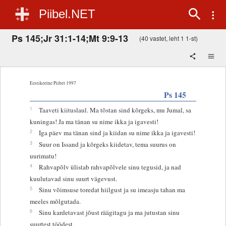
Piibel.NET
Ps 145;Jr 31:1-14;Mt 9:9-13
(40 vastet, leht 1 1-st)
Eestikeelne Piibel 1997
Ps 145
1
Taaveti kiituslaul. Ma tõstan sind kõrgeks, mu Jumal, sa
kuningas! Ja ma tänan su nime ikka ja igavesti!
2
Iga päev ma tänan sind ja kiidan su nime ikka ja igavesti!
3
Suur on Issand ja kõrgeks kiidetav, tema suurus on
uurimatu!
4
Rahvapõlv ülistab rahvapõlvele sinu tegusid, ja nad
kuulutavad sinu suurt vägevust.
5
Sinu võimsuse toredat hiilgust ja su imeasju tahan ma
meeles mõlgutada.
6
Sinu kardetavast jõust räägitagu ja ma jutustan sinu
suurtest töödest.