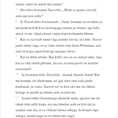
surma vahel on ainult üks samm.”
4
Siis ütles Joonatan Taavetile: „Mida sa iganes soovid,
seda ma teen sulle!”
5
Ja Taavet ütles Joonatanile: „Vaata, homme on noorkuu ja
ma peaksin küll koos kuningaga istuma ja sööma; aga luba
mind, et ma väljal ennast varjan kuni kolmanda õhtuni.
6
Kui su isa leiab mind väga puudu olevat, siis ütle: Taavet
palus mind väga, et ta võiks rutata oma linna Petlemma, sest
seal on kogu suguvõsal iga-aastane ohver.
7
Kui ta ütleb nõnda: Hea küll!, siis on su sulasel rahu. Aga
kui ta viha süttib põlema, siis tea, et tema poolt on kuritöö
otsustatud!
12
Ja Joonatan ütles Taavetile: „Issand, Iisraeli Jumal! Kui
ma homme või ülehomme sel ajal olen oma isalt järele
kuulanud, ja vaata, Taaveti asi on hea, eks ma siis läkita
kedagi su juurde ja ilmuta seda su kõrvale.
13
Issand tehku Joonataniga ükskõik mida, aga kui mu isa
tahab teha sulle kurja, siis ma ilmutan seda su kõrvale ja
saadan sinu ära, et sa võiksid minna rahuga. Ja Issand olgu
sinuga, nõnda nagu ta on olnud mu isaga!