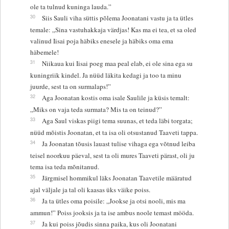
ole ta tulnud kuninga lauda.”
30
Siis Sauli viha süttis põlema Joonatani vastu ja ta ütles
temale: „Sina vastuhakkaja värdjas! Kas ma ei tea, et sa oled
valinud Iisai poja häbiks enesele ja häbiks oma ema
häbemele!
31
Niikaua kui Iisai poeg maa peal elab, ei ole sina ega su
kuningriik kindel. Ja nüüd läkita kedagi ja too ta minu
juurde, sest ta on surmalaps!”
32
Aga Joonatan kostis oma isale Saulile ja küsis temalt:
„Miks on vaja teda surmata? Mis ta on teinud?”
33
Aga Saul viskas piigi tema suunas, et teda läbi torgata;
nüüd mõistis Joonatan, et ta isa oli otsustanud Taaveti tappa.
34
Ja Joonatan tõusis lauast tulise vihaga ega võtnud leiba
teisel noorkuu päeval, sest ta oli mures Taaveti pärast, oli ju
tema isa teda mõnitanud.
35
Järgmisel hommikul läks Joonatan Taavetile määratud
ajal väljale ja tal oli kaasas üks väike poiss.
36
Ja ta ütles oma poisile: „Jookse ja otsi nooli, mis ma
ammun!” Poiss jooksis ja ta ise ambus noole temast mööda.
37
Ja kui poiss jõudis sinna paika, kus oli Joonatani