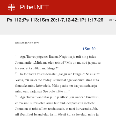
Piibel.NET
Ps 112;Ps 113;1Sm 20:1-7,12-42;1Pt 1:17-26
(67 v
Eestikeelne Piibel 1997
1Sm 20
1
Aga Taavet põgenes Raama Naajotist ja tuli ning ütles
Joonatanile: „Mida ma olen teinud? Mis on mu süü ja patt su
isa ees, et ta püüab mu hinge?”
2
Ja Joonatan vastas temale: „Jäägu see kaugele! Sa ei sure!
Vaata, mu isa ei tee midagi suuremat ega vähemat, ilma et ta
ilmutaks minu kõrvadele. Miks peaks mu isa just seda asja
minu eest varjama? See pole mitte nii!”
3
Aga Taavet vannutas jälle ja ütles: „Su isa teab kindlasti,
et ma sinu silmis olen armu leidnud. Seepärast ta mõtleb:
Joonatan ei tohi sellest teada saada, et ta ei kurvastaks. Jah,
nii tõesti kui Issand elab ja nii tõesti kui sa ise elad, minu ja