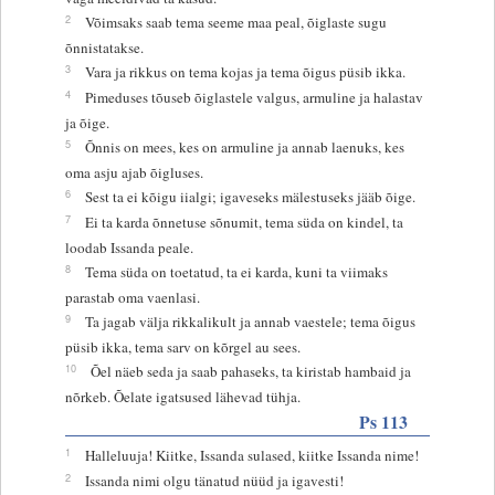
2
Võimsaks saab tema seeme maa peal, õiglaste sugu
õnnistatakse.
3
Vara ja rikkus on tema kojas ja tema õigus püsib ikka.
4
Pimeduses tõuseb õiglastele valgus, armuline ja halastav
ja õige.
5
Õnnis on mees, kes on armuline ja annab laenuks, kes
oma asju ajab õigluses.
6
Sest ta ei kõigu iialgi; igaveseks mälestuseks jääb õige.
7
Ei ta karda õnnetuse sõnumit, tema süda on kindel, ta
loodab Issanda peale.
8
Tema süda on toetatud, ta ei karda, kuni ta viimaks
parastab oma vaenlasi.
9
Ta jagab välja rikkalikult ja annab vaestele; tema õigus
püsib ikka, tema sarv on kõrgel au sees.
10
Õel näeb seda ja saab pahaseks, ta kiristab hambaid ja
nõrkeb. Õelate igatsused lähevad tühja.
Ps 113
1
Halleluuja! Kiitke, Issanda sulased, kiitke Issanda nime!
2
Issanda nimi olgu tänatud nüüd ja igavesti!