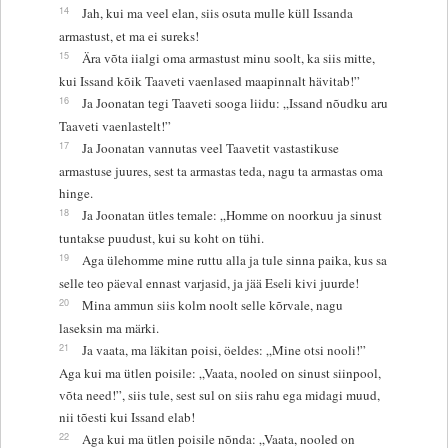
14
Jah, kui ma veel elan, siis osuta mulle küll Issanda
armastust, et ma ei sureks!
15
Ära võta iialgi oma armastust minu soolt, ka siis mitte,
kui Issand kõik Taaveti vaenlased maapinnalt hävitab!”
16
Ja Joonatan tegi Taaveti sooga liidu: „Issand nõudku aru
Taaveti vaenlastelt!”
17
Ja Joonatan vannutas veel Taavetit vastastikuse
armastuse juures, sest ta armastas teda, nagu ta armastas oma
hinge.
18
Ja Joonatan ütles temale: „Homme on noorkuu ja sinust
tuntakse puudust, kui su koht on tühi.
19
Aga ülehomme mine ruttu alla ja tule sinna paika, kus sa
selle teo päeval ennast varjasid, ja jää Eseli kivi juurde!
20
Mina ammun siis kolm noolt selle kõrvale, nagu
laseksin ma märki.
21
Ja vaata, ma läkitan poisi, öeldes: „Mine otsi nooli!”
Aga kui ma ütlen poisile: „Vaata, nooled on sinust siinpool,
võta need!”, siis tule, sest sul on siis rahu ega midagi muud,
nii tõesti kui Issand elab!
22
Aga kui ma ütlen poisile nõnda: „Vaata, nooled on