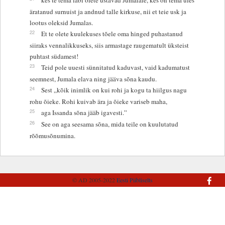
äratanud surnuist ja andnud talle kirkuse, nii et teie usk ja
lootus oleksid Jumalas.
22
Et te olete kuulekuses tõele oma hinged puhastanud
siiraks vennalikkuseks, siis armastage raugematult üksteist
puhtast südamest!
23
Teid pole uuesti sünnitatud kaduvast, vaid kadumatust
seemnest, Jumala elava ning jääva sõna kaudu.
24
Sest „kõik inimlik on kui rohi ja kogu ta hiilgus nagu
rohu õieke. Rohi kuivab ära ja õieke variseb maha,
25
aga Issanda sõna jääb igavesti.”
26
See on aga seesama sõna, mida teile on kuulutatud
rõõmusõnumina.
© AD 2005-2022
Eesti Piibliselts