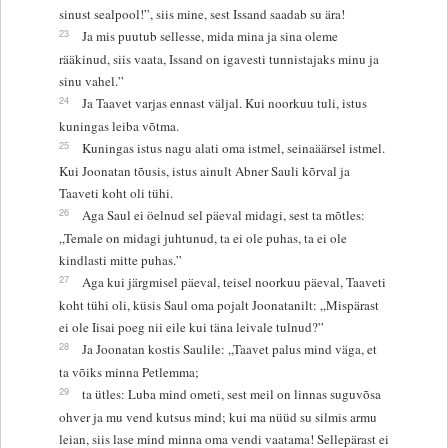
sinust sealpool!”, siis mine, sest Issand saadab su ära!
23
Ja mis puutub sellesse, mida mina ja sina oleme
rääkinud, siis vaata, Issand on igavesti tunnistajaks minu ja
sinu vahel.”
24
Ja Taavet varjas ennast väljal. Kui noorkuu tuli, istus
kuningas leiba võtma.
25
Kuningas istus nagu alati oma istmel, seinaäärsel istmel.
Kui Joonatan tõusis, istus ainult Abner Sauli kõrval ja
Taaveti koht oli tühi.
26
Aga Saul ei öelnud sel päeval midagi, sest ta mõtles:
„Temale on midagi juhtunud, ta ei ole puhas, ta ei ole
kindlasti mitte puhas.”
27
Aga kui järgmisel päeval, teisel noorkuu päeval, Taaveti
koht tühi oli, küsis Saul oma pojalt Joonatanilt: „Mispärast
ei ole Iisai poeg nii eile kui täna leivale tulnud?”
28
Ja Joonatan kostis Saulile: „Taavet palus mind väga, et
ta võiks minna Petlemma;
29
ta ütles: Luba mind ometi, sest meil on linnas suguvõsa
ohver ja mu vend kutsus mind; kui ma nüüd su silmis armu
leian, siis lase mind minna oma vendi vaatama! Sellepärast ei