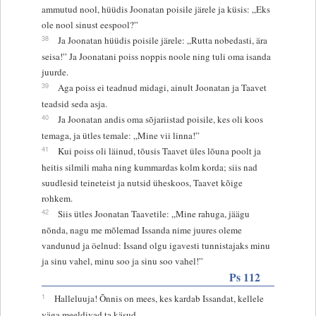
ammutud nool, hüüdis Joonatan poisile järele ja küsis: „Eks
ole nool sinust eespool?”
38
Ja Joonatan hüüdis poisile järele: „Rutta nobedasti, ära
seisa!” Ja Joonatani poiss noppis noole ning tuli oma isanda
juurde.
39
Aga poiss ei teadnud midagi, ainult Joonatan ja Taavet
teadsid seda asja.
40
Ja Joonatan andis oma sõjariistad poisile, kes oli koos
temaga, ja ütles temale: „Mine vii linna!”
41
Kui poiss oli läinud, tõusis Taavet üles lõuna poolt ja
heitis silmili maha ning kummardas kolm korda; siis nad
suudlesid teineteist ja nutsid üheskoos, Taavet kõige
rohkem.
42
Siis ütles Joonatan Taavetile: „Mine rahuga, jäägu
nõnda, nagu me mõlemad Issanda nime juures oleme
vandunud ja öelnud: Issand olgu igavesti tunnistajaks minu
ja sinu vahel, minu soo ja sinu soo vahel!”
Ps 112
1
Halleluuja! Õnnis on mees, kes kardab Issandat, kellele
väga meeldivad ta käsud.