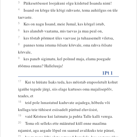
3
Päikesetõusust loojakuni olgu kiidetud Issanda nimi!
4
Issand on kõrge üle kõigi rahvaste, tema auhiilgus on üle
taevaste.
5
Kes on nagu Issand, meie Jumal, kes kõrgel istub,
6
kes alandub vaatama, mis taevas ja maa peal on,
7
kes tõstab põrmust üles vaevase ja tuhaasemelt viletsa,
8
pannes tema istuma õilsate kõrvale, oma rahva õilsate
kõrvale,
9
kes paneb sigimatu, kel polnud maja, elama poegade
rõõmsa emana? Halleluuja!
1Pt 1
17
Kui te hüüate Isaks teda, kes mõistab erapooletult kohut
igaühe tegude järgi, siis elage kartuses oma majalisepõlv,
teades, et
18
teid pole lunastatud kaduvate asjadega, hõbeda või
kullaga teie tühisest esiisadelt päritud eluviisist,
19
vaid Kristuse kui laitmatu ja puhta Talle kalli verega.
20
Tema oli selleks ette määratud küll enne maailma
rajamist, aga aegade lõpul on saanud avalikuks teie pärast,
21
kes te tema läbi olete ustavad Jumalale, kes on tema üles