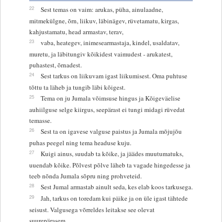
22
Sest temas on vaim: arukas, püha, ainulaadne,
mitmekülgne, õrn, liikuv, läbinägev, rüvetamatu, kirgas,
kahjustamatu, head armastav, terav,
23
vaba, heategev, inimesearmastaja, kindel, usaldatav,
muretu, ja läbitungiv kõikidest vaimudest - arukatest,
puhastest, õrnadest.
24
Sest tarkus on liikuvam igast liikumisest. Oma puhtuse
tõttu ta läheb ja tungib läbi kõigest.
25
Tema on ju Jumala võimsuse hingus ja Kõigeväelise
auhiilguse selge kiirgus, seepärast ei tungi midagi rüvedat
temasse.
26
Sest ta on igavese valguse paistus ja Jumala mõjujõu
puhas peegel ning tema headuse kuju.
27
Kuigi ainus, suudab ta kõike, ja jäädes muutumatuks,
uuendab kõike. Põlvest põlve läheb ta vagade hingedesse ja
teeb nõnda Jumala sõpru ning prohveteid.
28
Sest Jumal armastab ainult seda, kes elab koos tarkusega.
29
Jah, tarkus on toredam kui päike ja on üle igast tähtede
seisust. Valgusega võrreldes leitakse see olevat
suurepärasem.