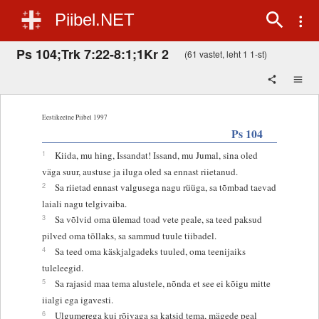
Piibel.NET
Ps 104;Trk 7:22-8:1;1Kr 2
(61 vastet, leht 1 1-st)
Eestikeelne Piibel 1997
Ps 104
1
Kiida, mu hing, Issandat! Issand, mu Jumal, sina oled
väga suur, austuse ja iluga oled sa ennast riietanud.
2
Sa riietad ennast valgusega nagu rüüga, sa tõmbad taevad
laiali nagu telgivaiba.
3
Sa võlvid oma ülemad toad vete peale, sa teed paksud
pilved oma tõllaks, sa sammud tuule tiibadel.
4
Sa teed oma käskjalgadeks tuuled, oma teenijaiks
tuleleegid.
5
Sa rajasid maa tema alustele, nõnda et see ei kõigu mitte
iialgi ega igavesti.
6
Ulgumerega kui rõivaga sa katsid tema, mägede peal