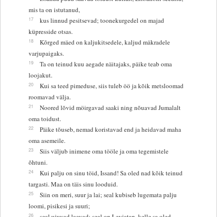
mis ta on istutanud,
17
kus linnud pesitsevad; toonekurgedel on majad
küpresside otsas.
18
Kõrged mäed on kaljukitsedele, kaljud mäkradele
varjupaigaks.
19
Ta on teinud kuu aegade näitajaks, päike teab oma
loojakut.
20
Kui sa teed pimeduse, siis tuleb öö ja kõik metsloomad
roomavad välja.
21
Noored lõvid möirgavad saaki ning nõuavad Jumalalt
oma toidust.
22
Päike tõuseb, nemad koristavad end ja heidavad maha
oma asemeile.
23
Siis väljub inimene oma tööle ja oma tegemistele
õhtuni.
24
Kui palju on sinu töid, Issand! Sa oled nad kõik teinud
targasti. Maa on täis sinu looduid.
25
Siin on meri, suur ja lai; seal kubiseb lugemata palju
loomi, pisikesi ja suuri;
26
seal ujuvad laevad; seal on Leviatan, kelle sa oled