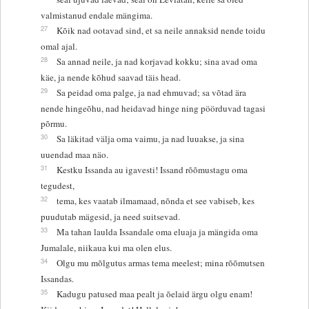
valmistanud endale mängima.
27
Kõik nad ootavad sind, et sa neile annaksid nende toidu
omal ajal.
28
Sa annad neile, ja nad korjavad kokku; sina avad oma
käe, ja nende kõhud saavad täis head.
29
Sa peidad oma palge, ja nad ehmuvad; sa võtad ära
nende hingeõhu, nad heidavad hinge ning pöörduvad tagasi
põrmu.
30
Sa läkitad välja oma vaimu, ja nad luuakse, ja sina
uuendad maa näo.
31
Kestku Issanda au igavesti! Issand rõõmustagu oma
tegudest,
32
tema, kes vaatab ilmamaad, nõnda et see vabiseb, kes
puudutab mägesid, ja need suitsevad.
33
Ma tahan laulda Issandale oma eluaja ja mängida oma
Jumalale, niikaua kui ma olen elus.
34
Olgu mu mõlgutus armas tema meelest; mina rõõmutsen
Issandas.
35
Kadugu patused maa pealt ja õelaid ärgu olgu enam!