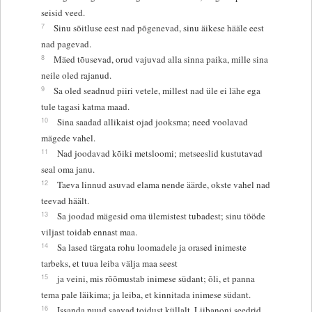
seisid veed.
7
Sinu sõitluse eest nad põgenevad, sinu äikese hääle eest
nad pagevad.
8
Mäed tõusevad, orud vajuvad alla sinna paika, mille sina
neile oled rajanud.
9
Sa oled seadnud piiri vetele, millest nad üle ei lähe ega
tule tagasi katma maad.
10
Sina saadad allikaist ojad jooksma; need voolavad
mägede vahel.
11
Nad joodavad kõiki metsloomi; metseeslid kustutavad
seal oma janu.
12
Taeva linnud asuvad elama nende äärde, okste vahel nad
teevad häält.
13
Sa joodad mägesid oma ülemistest tubadest; sinu tööde
viljast toidab ennast maa.
14
Sa lased tärgata rohu loomadele ja orased inimeste
tarbeks, et tuua leiba välja maa seest
15
ja veini, mis rõõmustab inimese südant; õli, et panna
tema pale läikima; ja leiba, et kinnitada inimese südant.
16
Issanda puud saavad toidust küllalt, Liibanoni seedrid,