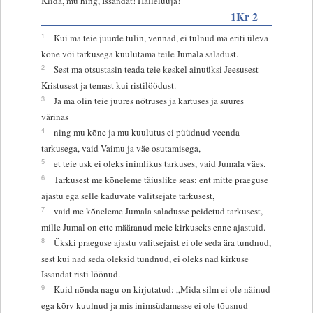
Kiida, mu hing, Issandat! Halleluuja!
1Kr 2
1
Kui ma teie juurde tulin, vennad, ei tulnud ma eriti üleva
kõne või tarkusega kuulutama teile Jumala saladust.
2
Sest ma otsustasin teada teie keskel ainuüksi Jeesusest
Kristusest ja temast kui ristilöödust.
3
Ja ma olin teie juures nõtruses ja kartuses ja suures
värinas
4
ning mu kõne ja mu kuulutus ei püüdnud veenda
tarkusega, vaid Vaimu ja väe osutamisega,
5
et teie usk ei oleks inimlikus tarkuses, vaid Jumala väes.
6
Tarkusest me kõneleme täiuslike seas; ent mitte praeguse
ajastu ega selle kaduvate valitsejate tarkusest,
7
vaid me kõneleme Jumala saladusse peidetud tarkusest,
mille Jumal on ette määranud meie kirkuseks enne ajastuid.
8
Ükski praeguse ajastu valitsejaist ei ole seda ära tundnud,
sest kui nad seda oleksid tundnud, ei oleks nad kirkuse
Issandat risti löönud.
9
Kuid nõnda nagu on kirjutatud: „Mida silm ei ole näinud
ega kõrv kuulnud ja mis inimsüdamesse ei ole tõusnud -