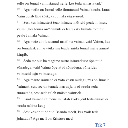
selle on Jumal valmistanud neile, kes teda armastavad.”
10
Aga meile on Jumal selle ilmutanud Vaimu kaudu, kuna
Vaim uurib läbi kõik, ka Jumala sügavused.
11
Sest kes inimestest teab inimese mõtteid peale inimese
vaimu, kes temas on? Samuti ei tea ükski Jumala mõtteid
peale Jumala Vaimu.
12
Aga meie ei ole saanud maailma vaimu, vaid Vaimu, kes
on Jumalast, et me võiksime teada, mida Jumal meile armust
kingib.
13
Seda me siis ka räägime mitte inimtarkuse õpetatud
sõnadega, vaid Vaimu õpetatud sõnadega, võrreldes
vaimseid asju vaimsetega.
14
Aga maine inimene ei võta vastu midagi, mis on Jumala
Vaimust, sest see on temale narrus ja ta ei suuda seda
tunnetada, sest seda tuleb mõista vaimselt.
15
Kuid vaimne inimene mõistab kõike, ent teda ennast ei
suuda mõista keegi.
16
Sest kes on tundnud Issanda meelt, kes võib teda
juhatada? Aga meil on Kristuse meel.
Trk 7