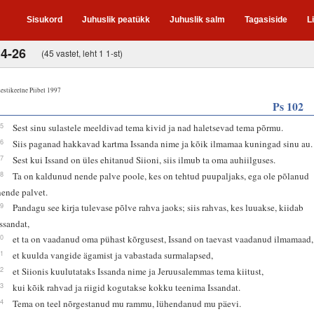
Sisukord
Juhuslik peatükk
Juhuslik salm
Tagasiside
L
14-26
(45 vastet, leht 1 1-st)
estikeelne Piibel 1997
Ps 102
15
Sest sinu sulastele meeldivad tema kivid ja nad haletsevad tema põrmu.
16
Siis paganad hakkavad kartma Issanda nime ja kõik ilmamaa kuningad sinu au.
17
Sest kui Issand on üles ehitanud Siioni, siis ilmub ta oma auhiilguses.
18
Ta on kaldunud nende palve poole, kes on tehtud puupaljaks, ega ole põlanud
nende palvet.
19
Pandagu see kirja tulevase põlve rahva jaoks; siis rahvas, kes luuakse, kiidab
Issandat,
20
et ta on vaadanud oma pühast kõrgusest, Issand on taevast vaadanud ilmamaad,
21
et kuulda vangide ägamist ja vabastada surmalapsed,
22
et Siionis kuulutataks Issanda nime ja Jeruusalemmas tema kiitust,
23
kui kõik rahvad ja riigid kogutakse kokku teenima Issandat.
24
Tema on teel nõrgestanud mu rammu, lühendanud mu päevi.