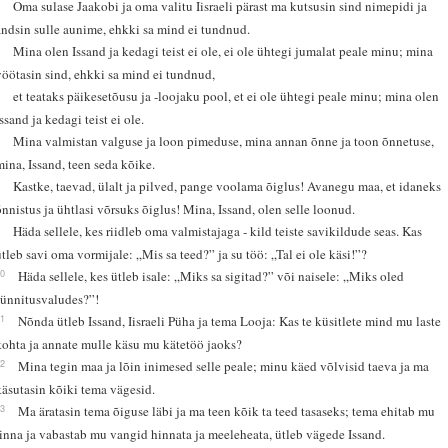
4
Oma sulase Jaakobi ja oma valitu Iisraeli pärast ma kutsusin sind nimepidi ja
andsin sulle aunime, ehkki sa mind ei tundnud.
5
Mina olen Issand ja kedagi teist ei ole, ei ole ühtegi jumalat peale minu; mina
vöötasin sind, ehkki sa mind ei tundnud,
6
et teataks päikesetõusu ja -loojaku pool, et ei ole ühtegi peale minu; mina olen
ssand ja kedagi teist ei ole.
7
Mina valmistan valguse ja loon pimeduse, mina annan õnne ja toon õnnetuse,
mina, Issand, teen seda kõike.
8
Kastke, taevad, ülalt ja pilved, pange voolama õiglus! Avanegu maa, et idaneks
õnnistus ja ühtlasi võrsuks õiglus! Mina, Issand, olen selle loonud.
9
Häda sellele, kes riidleb oma valmistajaga - kild teiste savikildude seas. Kas
ütleb savi oma vormijale: „Mis sa teed?” ja su töö: „Tal ei ole käsi!”?
10
Häda sellele, kes ütleb isale: „Miks sa sigitad?” või naisele: „Miks oled
sünnitusvaludes?”!
11
Nõnda ütleb Issand, Iisraeli Püha ja tema Looja: Kas te küsitlete mind mu laste
kohta ja annate mulle käsu mu kätetöö jaoks?
12
Mina tegin maa ja lõin inimesed selle peale; minu käed võlvisid taeva ja ma
käsutasin kõiki tema vägesid.
13
Ma äratasin tema õiguse läbi ja ma teen kõik ta teed tasaseks; tema ehitab mu
linna ja vabastab mu vangid hinnata ja meeleheata, ütleb vägede Issand.