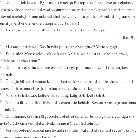
14
Nõnda ütleb Issand: Egiptuse töövaev ja Etioopia kaubitsemine ja seebalased,
pikakasvulised mehed, tulevad su juurde ja saavad su omaks; nad käivad su järel;
tulevad ahelais ja kummardavad sind, palvetavad su poole: „Ainult sinu juures on
Jumal ja teist ei ole, ei ole ühtegi muud Jumalat!”
15
Tõesti, sina oled ennast varjav Jumal, Iisraeli Jumal, Päästja!
Rm 9
14
Mis me siis ütleme? Kas Jumala juures on ebaõiglust? Mitte sugugi!
15
Ta ju ütleb Moosesele: „Ma halastan, kellele ma halastan, ja heidan armu,
kellele ma heidan armu.”
16
Nõnda siis ei sõltu see inimese tahtest ega pingutusest, vaid Jumalast, kes
halastab.
17
Ütleb ju Pühakiri vaarao kohta: „Just selleks olen ma sind üles äratanud, et sinu
juures näidata oma väge, ja et minu nime kuulutataks kogu maal.”
18
Niisiis, ta halastab, kellele tahab, ning kalgistab, keda tahab.
19
Nüüd sa ütled mulle: „Mis ta siis enam ette heidab! Kes saab vastu panna tema
tahtmisele?”
20
Oh inimene, kes sina õigupoolest oled, et sa tahad Jumalaga vaielda? Ega siis
savinõu ütle oma voolijale: „Miks sa mu nõnda oled teinud?”
21
Või kas pole potissepal meelevalda savi üle - valmistada samast segust üks nõu
auliseks, teine aga autuks tarbeks?