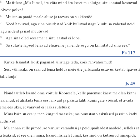
25
Ma ütlen: „Mu Jumal, ära võta mind ära keset mu eluiga; sinu aastad kestavad
põlvest põlve!
26
Muiste sa panid maale aluse ja taevas on su kätetöö.
27
Need hävivad, aga sina püsid; nad kõik kuluvad nagu kuub; sa vahetad neid
nagu riideid ja nad muutuvad.
28
Aga sina oled seesama ja sinu aastad ei lõpe.
29
Su sulaste lapsed leiavad eluaseme ja nende sugu on kinnitatud sinu ees.”
Ps 117
1
Kiitke Issandat, kõik paganad, ülistage teda, kõik rahvahõimud!
2
Sest võimsaks on saanud tema heldus meie üle ja Issanda ustavus kestab igavesti
Halleluuja!
Js 45
1
Nõnda ütleb Issand oma võitule Kooresele, kelle paremast käest ma olen kinni
haaranud, et alistada tema ees rahvaid ja päästa lahti kuningate vöösid, et avada
tema ees uksi, et väravad ei jääks suletuks:
2
Mina käin su ees ja teen kingud tasaseks; ma purustan vaskuksed ja raiun katki
raudriivid.
3
Ma annan sulle pimeduse varjust varandusi ja peidupaikadest aardeid, selleks et
sa teaksid, et see olen mina, Issand, Iisraeli Jumal, kes sind on kutsunud nimepidi.