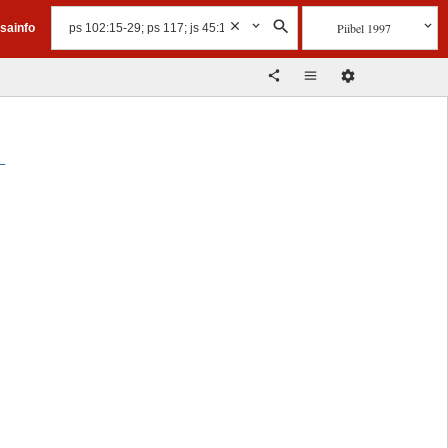
Piibel 1997
isainfo