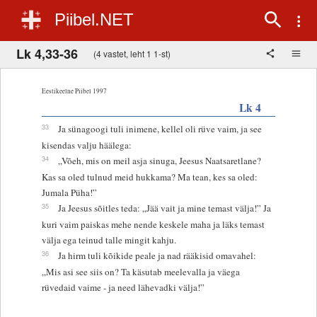
Piibel.NET
Lk 4,33-36
(4 vastet, leht 1 1-st)
Eestikeelne Piibel 1997
Lk 4
33
Ja sünagoogi tuli inimene, kellel oli rüve vaim, ja see
kisendas valju häälega:
34
„Võeh, mis on meil asja sinuga, Jeesus Naatsaretlane?
Kas sa oled tulnud meid hukkama? Ma tean, kes sa oled:
Jumala Püha!”
35
Ja Jeesus sõitles teda: „Jää vait ja mine temast välja!” Ja
kuri vaim paiskas mehe nende keskele maha ja läks temast
välja ega teinud talle mingit kahju.
36
Ja hirm tuli kõikide peale ja nad rääkisid omavahel:
„Mis asi see siis on? Ta käsutab meelevalla ja väega
rüvedaid vaime - ja need lähevadki välja!”