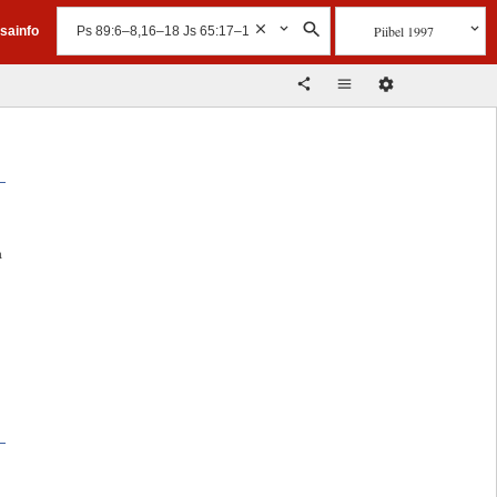
Piibel 1997
isainfo
a