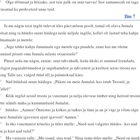
12
Olge rõõmsad ja hõisake, sest teie palk on suur taevas! Just samamoodi on taga
kiusatud ka prohveteid enne teid.
Ilm 7
2
Ja ma nägin teist inglit tulevat üles päevatõusu poolt, temal oli elava Jumala
pitsat ning ta hüüdis suure häälega neile neljale inglile, kellel oli lastud teha kahju
ilmamaale ja merele:
3
„Ärge tehke kahju ilmamaale ega merele ega puudele, enne kui me oleme
pannud pitseri oma Jumala sulaste otsaesisele!”
9
Pärast seda ma nägin, ennäe: suur rahvahulk, keda ükski ei suutnud loendada,
kõigist paganahõimudest ja suguharudest ja rahvastest ja keeltest seisis trooni ees
ning Talle ees, valged rüüd üll ja palmioksad käes.
10
Nad hüüdsid suure häälega: „Pääste on meie Jumalal, kes istub Troonil, ja
Tallel!”
11
Kõik inglid seisid trooni ja vanemate ja nelja olevuse ümber ning heitsid troon
ette silmili maha ja kummardasid Jumalat,
12
hüüdes: „Aamen! Õnnistus ja kirkus ja tarkus ja tänu ja au ja vägi ja võim olgu
meie Jumalale igavesest ajast igavesti! Aamen.”
13
Ja üks vanematest kõneles ja ütles mulle: „Need seal valgetes rüüdes - kes nad
on ja kust nad tulid?”
14
Ma vastasin talle: „Mu isand, sina tead.” Ning tema ütles mulle: „Need on need