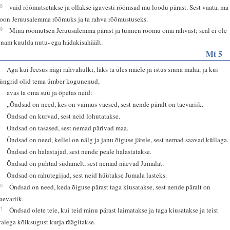
18
vaid rõõmutsetakse ja ollakse igavesti rõõmsad mu loodu pärast. Sest vaata, ma
loon Jeruusalemma rõõmuks ja ta rahva rõõmustuseks.
19
Mina rõõmutsen Jeruusalemma pärast ja tunnen rõõmu oma rahvast; seal ei ole
enam kuulda nutu- ega hädakisahäält.
Mt 5
1
Aga kui Jeesus nägi rahvahulki, läks ta üles mäele ja istus sinna maha, ja kui
jüngrid olid tema ümber kogunenud,
2
avas ta oma suu ja õpetas neid:
3
„Õndsad on need, kes on vaimus vaesed, sest nende päralt on taevariik.
4
Õndsad on kurvad, sest neid lohutatakse.
5
Õndsad on tasased, sest nemad pärivad maa.
6
Õndsad on need, kellel on nälg ja janu õiguse järele, sest nemad saavad küllaga.
7
Õndsad on halastajad, sest nende peale halastatakse.
8
Õndsad on puhtad südamelt, sest nemad näevad Jumalat.
9
Õndsad on rahutegijad, sest neid hüütakse Jumala lasteks.
10
Õndsad on need, keda õiguse pärast taga kiusatakse, sest nende päralt on
taevariik.
11
Õndsad olete teie, kui teid minu pärast laimatakse ja taga kiusatakse ja teist
valega kõiksugust kurja räägitakse.