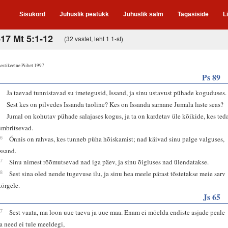
Sisukord
Juhuslik peatükk
Juhuslik salm
Tagasiside
L
-17 Mt 5:1-12
(32 vastet, leht 1 1-st)
estikeelne Piibel 1997
Ps 89
6
Ja taevad tunnistavad su imetegusid, Issand, ja sinu ustavust pühade koguduses.
7
Sest kes on pilvedes Issanda taoline? Kes on Issanda sarnane Jumala laste seas?
8
Jumal on kohutav pühade salajases kogus, ja ta on kardetav üle kõikide, kes ted
ümbritsevad.
16
Õnnis on rahvas, kes tunneb püha hõiskamist; nad käivad sinu palge valguses,
Issand.
17
Sinu nimest rõõmutsevad nad iga päev, ja sinu õigluses nad ülendatakse.
18
Sest sina oled nende tugevuse ilu, ja sinu hea meele pärast tõstetakse meie sarv
kõrgele.
Js 65
17
Sest vaata, ma loon uue taeva ja uue maa. Enam ei mõelda endiste asjade peale
ja need ei tule meeldegi,