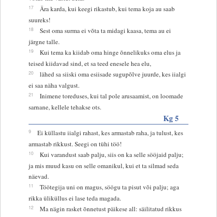
17
Ära karda, kui keegi rikastub, kui tema koja au saab
suureks!
18
Sest oma surma ei võta ta midagi kaasa, tema au ei
järgne talle.
19
Kui tema ka kiidab oma hinge õnnelikuks oma elus ja
teised kiidavad sind, et sa teed enesele hea elu,
20
lähed sa siiski oma esiisade sugupõlve juurde, kes iialgi
ei saa näha valgust.
21
Inimene toreduses, kui tal pole arusaamist, on loomade
sarnane, kellele tehakse ots.
Kg 5
9
Ei küllastu iialgi rahast, kes armastab raha, ja tulust, kes
armastab rikkust. Seegi on tühi töö!
10
Kui varandust saab palju, siis on ka selle sööjaid palju;
ja mis muud kasu on selle omanikul, kui et ta silmad seda
näevad.
11
Töötegija uni on magus, söögu ta pisut või palju; aga
rikka üliküllus ei lase teda magada.
12
Ma nägin rasket õnnetust päikese all: säilitatud rikkus