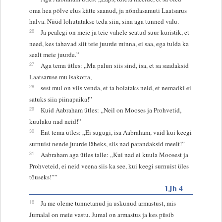
oma hea põlve elus kätte saanud, ja nõndasamuti Laatsarus
halva. Nüüd lohutatakse teda siin, sina aga tunned valu.
26
Ja pealegi on meie ja teie vahele seatud suur kuristik, et
need, kes tahavad siit teie juurde minna, ei saa, ega tulda ka
sealt meie juurde.”
27
Aga tema ütles: „Ma palun siis sind, isa, et sa saadaksid
Laatsaruse mu isakotta,
28
sest mul on viis venda, et ta hoiataks neid, et nemadki ei
satuks siia piinapaika!”
29
Kuid Aabraham ütles: „Neil on Mooses ja Prohvetid,
kuulaku nad neid!”
30
Ent tema ütles: „Ei sugugi, isa Aabraham, vaid kui keegi
surnuist nende juurde läheks, siis nad parandaksid meelt!”
31
Aabraham aga ütles talle: „Kui nad ei kuula Moosest ja
Prohveteid, ei neid veena siis ka see, kui keegi surnuist üles
tõuseks!””
1Jh 4
16
Ja me oleme tunnetanud ja uskunud armastust, mis
Jumalal on meie vastu. Jumal on armastus ja kes püsib