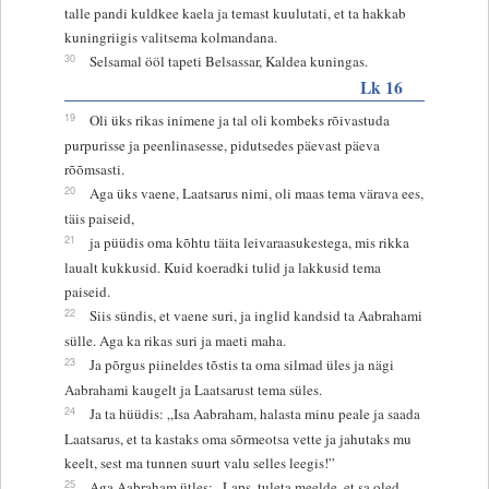
talle pandi kuldkee kaela ja temast kuulutati, et ta hakkab
kuningriigis valitsema kolmandana.
30
Selsamal ööl tapeti Belsassar, Kaldea kuningas.
Lk 16
19
Oli üks rikas inimene ja tal oli kombeks rõivastuda
purpurisse ja peenlinasesse, pidutsedes päevast päeva
rõõmsasti.
20
Aga üks vaene, Laatsarus nimi, oli maas tema värava ees,
täis paiseid,
21
ja püüdis oma kõhtu täita leivaraasukestega, mis rikka
laualt kukkusid. Kuid koeradki tulid ja lakkusid tema
paiseid.
22
Siis sündis, et vaene suri, ja inglid kandsid ta Aabrahami
sülle. Aga ka rikas suri ja maeti maha.
23
Ja põrgus piineldes tõstis ta oma silmad üles ja nägi
Aabrahami kaugelt ja Laatsarust tema süles.
24
Ja ta hüüdis: „Isa Aabraham, halasta minu peale ja saada
Laatsarus, et ta kastaks oma sõrmeotsa vette ja jahutaks mu
keelt, sest ma tunnen suurt valu selles leegis!”
25
Aga Aabraham ütles: „Laps, tuleta meelde, et sa oled