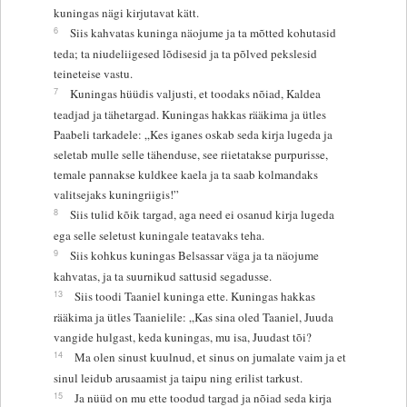
kuningas nägi kirjutavat kätt.
6
Siis kahvatas kuninga näojume ja ta mõtted kohutasid
teda; ta niudeliigesed lõdisesid ja ta põlved pekslesid
teineteise vastu.
7
Kuningas hüüdis valjusti, et toodaks nõiad, Kaldea
teadjad ja tähetargad. Kuningas hakkas rääkima ja ütles
Paabeli tarkadele: „Kes iganes oskab seda kirja lugeda ja
seletab mulle selle tähenduse, see riietatakse purpurisse,
temale pannakse kuldkee kaela ja ta saab kolmandaks
valitsejaks kuningriigis!”
8
Siis tulid kõik targad, aga need ei osanud kirja lugeda
ega selle seletust kuningale teatavaks teha.
9
Siis kohkus kuningas Belsassar väga ja ta näojume
kahvatas, ja ta suurnikud sattusid segadusse.
13
Siis toodi Taaniel kuninga ette. Kuningas hakkas
rääkima ja ütles Taanielile: „Kas sina oled Taaniel, Juuda
vangide hulgast, keda kuningas, mu isa, Juudast tõi?
14
Ma olen sinust kuulnud, et sinus on jumalate vaim ja et
sinul leidub arusaamist ja taipu ning erilist tarkust.
15
Ja nüüd on mu ette toodud targad ja nõiad seda kirja