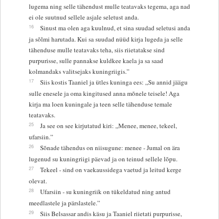
lugema ning selle tähendust mulle teatavaks tegema, aga nad
ei ole suutnud sellele asjale seletust anda.
16
Sinust ma olen aga kuulnud, et sina suudad seletusi anda
ja sõlmi harutada. Kui sa suudad nüüd kirja lugeda ja selle
tähenduse mulle teatavaks teha, siis riietatakse sind
purpurisse, sulle pannakse kuldkee kaela ja sa saad
kolmandaks valitsejaks kuningriigis.”
17
Siis kostis Taaniel ja ütles kuninga ees: „Su annid jäägu
sulle enesele ja oma kingitused anna mõnele teisele! Aga
kirja ma loen kuningale ja teen selle tähenduse temale
teatavaks.
25
Ja see on see kirjutatud kiri: „Menee, menee, tekeel,
ufarsiin.”
26
Sõnade tähendus on niisugune: menee - Jumal on ära
lugenud su kuningriigi päevad ja on teinud sellele lõpu.
27
Tekeel - sind on vaekaussidega vaetud ja leitud kerge
olevat.
28
Ufarsiin - su kuningriik on tükeldatud ning antud
meedlastele ja pärslastele.”
29
Siis Belsassar andis käsu ja Taaniel riietati purpurisse,