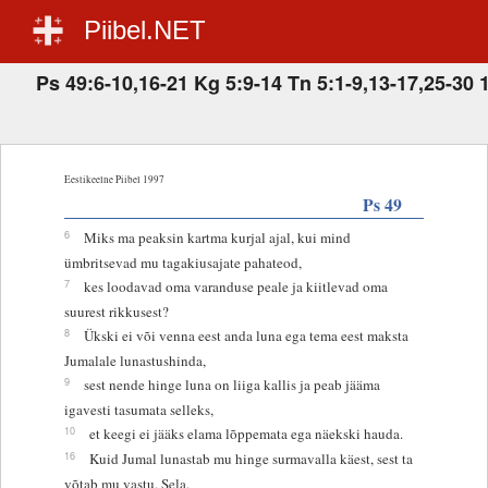
Piibel.NET
Ps 49:6-10,16-21 Kg 5:9-14 Tn 5:1-9,13-17,25-30 
Eestikeelne Piibel 1997
Ps 49
6
Miks ma peaksin kartma kurjal ajal, kui mind
ümbritsevad mu tagakiusajate pahateod,
7
kes loodavad oma varanduse peale ja kiitlevad oma
suurest rikkusest?
8
Ükski ei või venna eest anda luna ega tema eest maksta
Jumalale lunastushinda,
9
sest nende hinge luna on liiga kallis ja peab jääma
igavesti tasumata selleks,
10
et keegi ei jääks elama lõppemata ega näekski hauda.
16
Kuid Jumal lunastab mu hinge surmavalla käest, sest ta
võtab mu vastu. Sela.