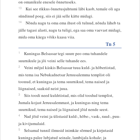
on omanikule enesele õnnetuseks.
13
Kui see rikkus õnnetusjuhtumi läbi kaob, temale oli aga
sündinud poeg, siis ei jää selle kätte midagi.
14
Nõnda nagu ta oma ema ihust oli tulnud, nõnda läheb ta
jälle tagasi alasti, nagu ta tuligi, ega saa oma vaevast midagi,
mida oma käega võiks kaasa viia.
Tn 5
1
Kuningas Belsassar tegi suure peo oma tuhandele
suurnikule ja jõi veini selle tuhande ees.
2
Veini mõjul käskis Belsassar tuua kuld- ja hõberiistad,
mis tema isa Nebukadnetsar Jeruusalemma templist oli
toonud, et kuningas ja tema suurnikud, tema naised ja
liignaised, saaksid neist juua.
3
Siis toodi need kuldriistad, mis olid toodud templist,
Jumala kojast Jeruusalemmast, ja kuningas ning tema
suurnikud, tema naised ja liignaised jõid nende seest.
4
Nad jõid veini ja ülistasid kuld-, hõbe-, vask-, raud-, puu-
ja kivijumalaid.
5
Selsamal tunnil ilmusid inimkäe sõrmed ja kirjutasid
kuninga palee lubjatud seinale, lambijala kohale; ja