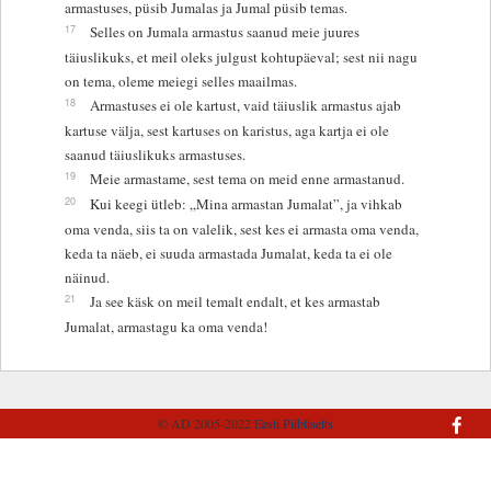
armastuses, püsib Jumalas ja Jumal püsib temas.
17
Selles on Jumala armastus saanud meie juures
täiuslikuks, et meil oleks julgust kohtupäeval; sest nii nagu
on tema, oleme meiegi selles maailmas.
18
Armastuses ei ole kartust, vaid täiuslik armastus ajab
kartuse välja, sest kartuses on karistus, aga kartja ei ole
saanud täiuslikuks armastuses.
19
Meie armastame, sest tema on meid enne armastanud.
20
Kui keegi ütleb: „Mina armastan Jumalat”, ja vihkab
oma venda, siis ta on valelik, sest kes ei armasta oma venda,
keda ta näeb, ei suuda armastada Jumalat, keda ta ei ole
näinud.
21
Ja see käsk on meil temalt endalt, et kes armastab
Jumalat, armastagu ka oma venda!
© AD 2005-2022
Eesti Piibliselts