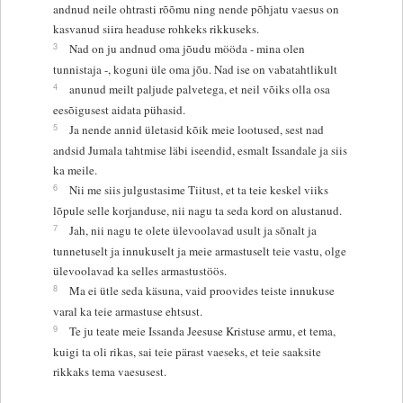
andnud neile ohtrasti rõõmu ning nende põhjatu vaesus on
kasvanud siira headuse rohkeks rikkuseks.
3
Nad on ju andnud oma jõudu mööda - mina olen
tunnistaja -, koguni üle oma jõu. Nad ise on vabatahtlikult
4
anunud meilt paljude palvetega, et neil võiks olla osa
eesõigusest aidata pühasid.
5
Ja nende annid ületasid kõik meie lootused, sest nad
andsid Jumala tahtmise läbi iseendid, esmalt Issandale ja siis
ka meile.
6
Nii me siis julgustasime Tiitust, et ta teie keskel viiks
lõpule selle korjanduse, nii nagu ta seda kord on alustanud.
7
Jah, nii nagu te olete ülevoolavad usult ja sõnalt ja
tunnetuselt ja innukuselt ja meie armastuselt teie vastu, olge
ülevoolavad ka selles armastustöös.
8
Ma ei ütle seda käsuna, vaid proovides teiste innukuse
varal ka teie armastuse ehtsust.
9
Te ju teate meie Issanda Jeesuse Kristuse armu, et tema,
kuigi ta oli rikas, sai teie pärast vaeseks, et teie saaksite
rikkaks tema vaesusest.