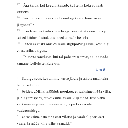
17
Ära karda, kui keegi rikastub, kui tema koja au saab
suureks!
18
Sest oma surma ei võta ta midagi kaasa, tema au ei
järgne talle.
19
Kui tema ka kiidab oma hinge õnnelikuks oma elus ja
teised kiidavad sind, et sa teed enesele hea elu,
20
lähed sa siiski oma esiisade sugupõlve juurde, kes iialgi
ei saa näha valgust.
21
Inimene toreduses, kui tal pole arusaamist, on loomade
sarnane, kellele tehakse ots.
Am 8
4
Kuulge seda, kes ahmite vaese järele ja tahate maal teha
hädalisele lõpu,
5
öeldes: „Millal möödub noorkuu, et saaksime müüa vilja,
ja hingamispäev, et võiksime avada viljaaidad, teha vaka
väiksemaks ja seekli suuremaks, ja petta väärade
vaekaussidega,
6
et saaksime osta raha eest viletsa ja sandaalipaari eest
vaese, ja müüa vilja pähe aganaid?”