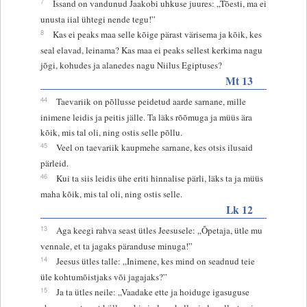
7
Issand on vandunud Jaakobi uhkuse juures: „Tõesti, ma ei
unusta iial ühtegi nende tegu!”
8
Kas ei peaks maa selle kõige pärast värisema ja kõik, kes
seal elavad, leinama? Kas maa ei peaks sellest kerkima nagu
jõgi, kohudes ja alanedes nagu Niilus Egiptuses?
Mt 13
44
Taevariik on põllusse peidetud aarde sarnane, mille
inimene leidis ja peitis jälle. Ta läks rõõmuga ja müüs ära
kõik, mis tal oli, ning ostis selle põllu.
45
Veel on taevariik kaupmehe sarnane, kes otsis ilusaid
pärleid.
46
Kui ta siis leidis ühe eriti hinnalise pärli, läks ta ja müüs
maha kõik, mis tal oli, ning ostis selle.
Lk 12
13
Aga keegi rahva seast ütles Jeesusele: „Õpetaja, ütle mu
vennale, et ta jagaks päranduse minuga!”
14
Jeesus ütles talle: „Inimene, kes mind on seadnud teie
üle kohtumõistjaks või jagajaks?”
15
Ja ta ütles neile: „Vaadake ette ja hoiduge igasuguse