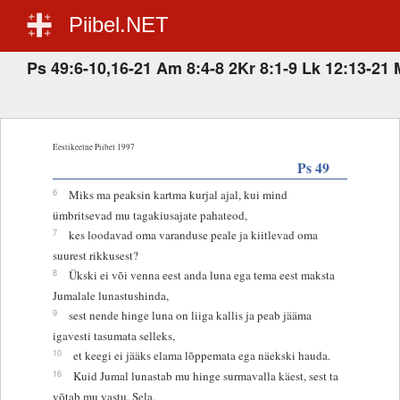
Piibel.NET
Ps 49:6-10,16-21 Am 8:4-8 2Kr 8:1-9 Lk 12:13-21 
Eestikeelne Piibel 1997
Ps 49
6
Miks ma peaksin kartma kurjal ajal, kui mind
ümbritsevad mu tagakiusajate pahateod,
7
kes loodavad oma varanduse peale ja kiitlevad oma
suurest rikkusest?
8
Ükski ei või venna eest anda luna ega tema eest maksta
Jumalale lunastushinda,
9
sest nende hinge luna on liiga kallis ja peab jääma
igavesti tasumata selleks,
10
et keegi ei jääks elama lõppemata ega näekski hauda.
16
Kuid Jumal lunastab mu hinge surmavalla käest, sest ta
võtab mu vastu. Sela.