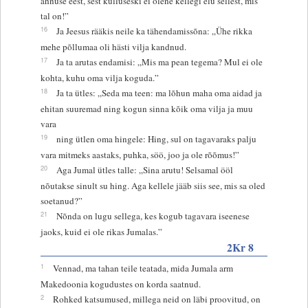
ahnuse eest, sest külluseski ei olene kellegi elu sellest, mis
tal on!”
16
Ja Jeesus rääkis neile ka tähendamissõna: „Ühe rikka
mehe põllumaa oli hästi vilja kandnud.
17
Ja ta arutas endamisi: „Mis ma pean tegema? Mul ei ole
kohta, kuhu oma vilja koguda.”
18
Ja ta ütles: „Seda ma teen: ma lõhun maha oma aidad ja
ehitan suuremad ning kogun sinna kõik oma vilja ja muu
vara
19
ning ütlen oma hingele: Hing, sul on tagavaraks palju
vara mitmeks aastaks, puhka, söö, joo ja ole rõõmus!”
20
Aga Jumal ütles talle: „Sina arutu! Selsamal ööl
nõutakse sinult su hing. Aga kellele jääb siis see, mis sa oled
soetanud?”
21
Nõnda on lugu sellega, kes kogub tagavara iseenese
jaoks, kuid ei ole rikas Jumalas.”
2Kr 8
1
Vennad, ma tahan teile teatada, mida Jumala arm
Makedoonia kogudustes on korda saatnud.
2
Rohked katsumused, millega neid on läbi proovitud, on