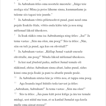
5
Ja Aabraham ütles oma noortele meestele: „Jääge teie
eesliga siia! Mina ja poiss läheme sinna, kummardame ja
tuleme siis tagasi teie juurde.”
6
Ja Aabraham võttis põletusohvri puud, pani need oma
pojale Iisakile õlale, võttis enda kätte tule ja noa ning
mõlemad läksid üheskoos.
7
Ja Iisak rääkis oma isa Aabrahamiga ning ütles: „Isa!” Ja
tema vastas: „Siin ma olen, mu poeg!” Siis ta ütles: „Näe,
siin on tuli ja puud, aga kus on ohvritall?”
8
Ja Aabraham vastas: „Küllap Jumal vaatab enesele
ohvritalle, mu poeg!” Nõnda läksid mõlemad üheskoos.
9
Ja kui nad jõudsid paika, millest Jumal temale oli
rääkinud, ehitas Aabraham sinna altari, ladus puud, sidus
kinni oma poja Iisaki ja pani ta altarile puude peale.
10
Ja Aabraham sirutas käe ja võttis noa, et tappa oma poeg.
11
Aga Issanda ingel hüüdis teda taevast ja ütles:
„Aabraham, Aabraham!” Ja tema vastas: „Siin ma olen!”
12
Siis ta ütles: „Ära pane kätt poisi külge ja ära tee temale
midagi, sest nüüd ma tean, et sa kardad Jumalat ega keela
mulle oma ainsat poega!”