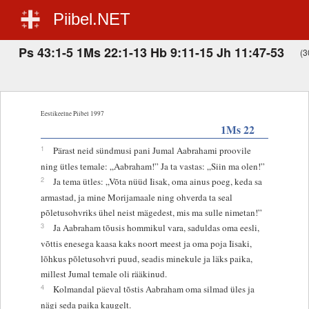
Piibel.NET
Ps 43:1-5 1Ms 22:1-13 Hb 9:11-15 Jh 11:47-53
(3
Eestikeelne Piibel 1997
1Ms 22
1
Pärast neid sündmusi pani Jumal Aabrahami proovile
ning ütles temale: „Aabraham!” Ja ta vastas: „Siin ma olen!”
2
Ja tema ütles: „Võta nüüd Iisak, oma ainus poeg, keda sa
armastad, ja mine Morijamaale ning ohverda ta seal
põletusohvriks ühel neist mägedest, mis ma sulle nimetan!”
3
Ja Aabraham tõusis hommikul vara, saduldas oma eesli,
võttis enesega kaasa kaks noort meest ja oma poja Iisaki,
lõhkus põletusohvri puud, seadis minekule ja läks paika,
millest Jumal temale oli rääkinud.
4
Kolmandal päeval tõstis Aabraham oma silmad üles ja
nägi seda paika kaugelt.