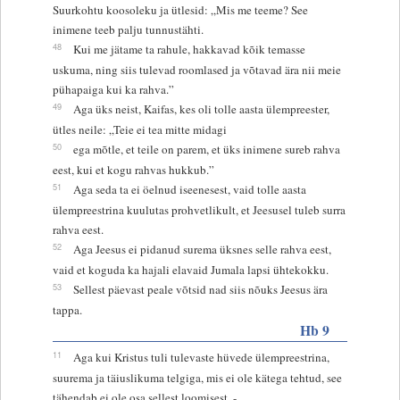
Suurkohtu koosoleku ja ütlesid: „Mis me teeme? See
inimene teeb palju tunnustähti.
48
Kui me jätame ta rahule, hakkavad kõik temasse
uskuma, ning siis tulevad roomlased ja võtavad ära nii meie
pühapaiga kui ka rahva.”
49
Aga üks neist, Kaifas, kes oli tolle aasta ülempreester,
ütles neile: „Teie ei tea mitte midagi
50
ega mõtle, et teile on parem, et üks inimene sureb rahva
eest, kui et kogu rahvas hukkub.”
51
Aga seda ta ei öelnud iseenesest, vaid tolle aasta
ülempreestrina kuulutas prohvetlikult, et Jeesusel tuleb surra
rahva eest.
52
Aga Jeesus ei pidanud surema üksnes selle rahva eest,
vaid et koguda ka hajali elavaid Jumala lapsi ühtekokku.
53
Sellest päevast peale võtsid nad siis nõuks Jeesus ära
tappa.
Hb 9
11
Aga kui Kristus tuli tulevaste hüvede ülempreestrina,
suurema ja täiuslikuma telgiga, mis ei ole kätega tehtud, see
tähendab ei ole osa sellest loomisest, -