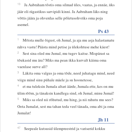
13
Ja Aabraham tõstis oma silmad üles, vaatas, ja ennäe, üks
jäär oli rägastikus sarvipidi kinni. Ja Aabraham läks ning
võttis jäära ja ohverdas selle põletusohvriks oma poja
asemel.
Ps 43
1
Mõista mulle õigust, oh Jumal, ja aja mu asja halastamatu
rahva vastu! Päästa mind petise ja ülekohtuse mehe käest!
2
Sest sina oled mu Jumal, mu tugev kaitse. Mispärast sa
tõukasid mu ära? Miks ma pean ikka kurvalt käima oma
vaenlase surve all?
3
Läkita oma valgus ja oma tõde, need juhatagu mind, need
viigu mind sinu pühale mäele ja su hoonetesse,
4
et ma tuleksin Jumala altari äärde, Jumala ette, kes on mu
ülim rõõm, ja tänaksin kandlega sind, oh Jumal, minu Jumal!
5
Miks sa oled nii rõhutud, mu hing, ja nii rahutu mu sees?
Oota Jumalat, sest ma tahan teda veel tänada, oma abi ja oma
Jumalat!
Jh 11
47
Seepeale kutsusid ülempreestrid ja variserid kokku