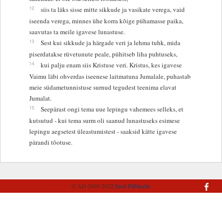
12
siis ta läks sisse mitte sikkude ja vasikate verega, vaid
iseenda verega, minnes ühe korra kõige pühamasse paika,
saavutas ta meile igavese lunastuse.
13
Sest kui sikkude ja härgade veri ja lehma tuhk, mida
piserdatakse rüvetunute peale, pühitseb liha puhtuseks,
14
kui palju enam siis Kristuse veri. Kristus, kes igavese
Vaimu läbi ohverdas iseenese laitmatuna Jumalale, puhastab
meie südametunnistuse surnud tegudest teenima elavat
Jumalat.
15
Seepärast ongi tema uue lepingu vahemees selleks, et
kutsutud - kui tema surm oli saanud lunastuseks esimese
lepingu aegsetest üleastumistest - saaksid kätte igavese
pärandi tõotuse.
© AD 2005-2022
Eesti Piibliselts