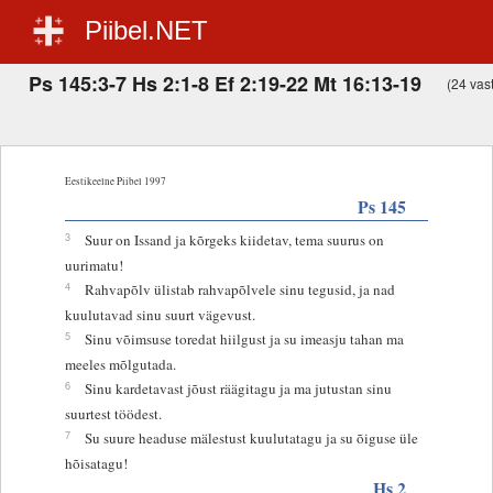
Piibel.NET
Ps 145:3-7 Hs 2:1-8 Ef 2:19-22 Mt 16:13-19
(24 vast
Eestikeelne Piibel 1997
Ps 145
3
Suur on Issand ja kõrgeks kiidetav, tema suurus on
uurimatu!
4
Rahvapõlv ülistab rahvapõlvele sinu tegusid, ja nad
kuulutavad sinu suurt vägevust.
5
Sinu võimsuse toredat hiilgust ja su imeasju tahan ma
meeles mõlgutada.
6
Sinu kardetavast jõust räägitagu ja ma jutustan sinu
suurtest töödest.
7
Su suure headuse mälestust kuulutatagu ja su õiguse üle
hõisatagu!
Hs 2