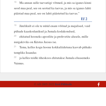
19
Ma annan sulle taevariigi võtmed, ja mis sa iganes kinni
seod maa peal, see on seotud ka taevas, ja mis sa iganes lahti
päästad maa peal, see on lahti päästetud ka taevas.”
Ef 2
19
Järelikult ei ole te nüüd enam võõrad ja majalised, vaid
pühade kaaskodanikud ja Jumala kodakondsed,
20
ehitatud hooneks apostlite ja prohvetite alusele, mille
nurgakiviks on Kristus Jeesus ise.
21
Tema, kelles kogu hoone kokkuliidetuna kasvab pühaks
templiks Issandas
22
ja kelles teidki üheskoos ehitatakse Jumala eluasemeks
Vaimus.
© AD 2005-2022
Eesti Piibliselts