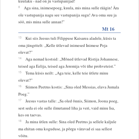
kuulaku - nad on ju vastupanijad!
8
Aga sina, inimesepoeg, kuula, mis mina sulle räägin! Ära
ole vastupanija nagu see vastupanija sugu! Ava oma suu ja
söö, mis mina sulle annan!”
Mt 16
13
Kui siis Jeesus tuli Filippuse Kaisarea aladele, küsis ta
oma jüngritelt: „Kelle ütlevad inimesed Inimese Poja
olevat?”
14
Aga nemad kostsid: „Mõned ütlevad Ristija Johannese,
teised aga Eelija, teised aga Jeremija või ühe prohveteist.”
15
Tema küsis neilt: „Aga teie, kelle teie ütlete minu
olevat?”
16
Siimon Peetrus kostis: „Sina oled Messias, elava Jumala
Poeg.”
17
Jeesus vastas talle: „Sa oled õnnis, Siimon, Joona poeg,
sest seda ei ole sulle ilmutanud liha ja veri, vaid minu Isa,
kes on taevas.
18
Ja mina ütlen sulle: Sina oled Peetrus ja sellele kaljule
ma ehitan oma koguduse, ja põrgu väravad ei saa sellest
võitu.