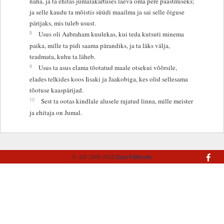
näha, ja ta ehitas jumalakartuses laeva oma pere päästmiseks;
ja selle kaudu ta mõistis süüdi maailma ja sai selle õiguse
pärijaks, mis tuleb usust.
8
Usus oli Aabraham kuulekas, kui teda kutsuti minema
paika, mille ta pidi saama pärandiks, ja ta läks välja,
teadmata, kuhu ta läheb.
9
Usus ta asus elama tõotatud maale otsekui võõrsile,
elades telkides koos Iisaki ja Jaakobiga, kes olid sellesama
tõotuse kaaspärijad.
10
Sest ta ootas kindlale alusele rajatud linna, mille meister
ja ehitaja on Jumal.
© AD 2005-2022
Eesti Piibliselts