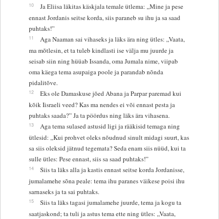
10
Ja Eliisa läkitas käskjala temale ütlema: „Mine ja pese
ennast Jordanis seitse korda, siis paraneb su ihu ja sa saad
puhtaks!”
11
Aga Naaman sai vihaseks ja läks ära ning ütles: „Vaata,
ma mõtlesin, et ta tuleb kindlasti ise välja mu juurde ja
seisab siin ning hüüab Issanda, oma Jumala nime, viipab
oma käega tema asupaiga poole ja parandab nõnda
pidalitõve.
12
Eks ole Damaskuse jõed Abana ja Parpar paremad kui
kõik Iisraeli veed? Kas ma nendes ei või ennast pesta ja
puhtaks saada?” Ja ta pöördus ning läks ära vihasena.
13
Aga tema sulased astusid ligi ja rääkisid temaga ning
ütlesid: „Kui prohvet oleks nõudnud sinult midagi suurt, kas
sa siis oleksid jätnud tegemata? Seda enam siis nüüd, kui ta
sulle ütles: Pese ennast, siis sa saad puhtaks!”
14
Siis ta läks alla ja kastis ennast seitse korda Jordanisse,
jumalamehe sõna peale: tema ihu paranes väikese poisi ihu
sarnaseks ja ta sai puhtaks.
15
Siis ta läks tagasi jumalamehe juurde, tema ja kogu ta
saatjaskond; ta tuli ja astus tema ette ning ütles: „Vaata,