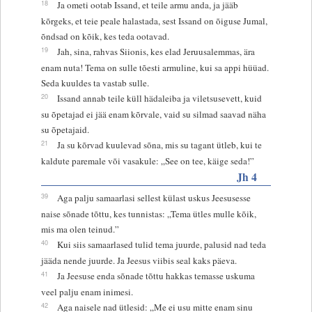
18
Ja ometi ootab Issand, et teile armu anda, ja jääb
kõrgeks, et teie peale halastada, sest Issand on õiguse Jumal,
õndsad on kõik, kes teda ootavad.
19
Jah, sina, rahvas Siionis, kes elad Jeruusalemmas, ära
enam nuta! Tema on sulle tõesti armuline, kui sa appi hüüad.
Seda kuuldes ta vastab sulle.
20
Issand annab teile küll hädaleiba ja viletsusevett, kuid
su õpetajad ei jää enam kõrvale, vaid su silmad saavad näha
su õpetajaid.
21
Ja su kõrvad kuulevad sõna, mis su tagant ütleb, kui te
kaldute paremale või vasakule: „See on tee, käige seda!”
Jh 4
39
Aga palju samaarlasi sellest külast uskus Jeesusesse
naise sõnade tõttu, kes tunnistas: „Tema ütles mulle kõik,
mis ma olen teinud.”
40
Kui siis samaarlased tulid tema juurde, palusid nad teda
jääda nende juurde. Ja Jeesus viibis seal kaks päeva.
41
Ja Jeesuse enda sõnade tõttu hakkas temasse uskuma
veel palju enam inimesi.
42
Aga naisele nad ütlesid: „Me ei usu mitte enam sinu