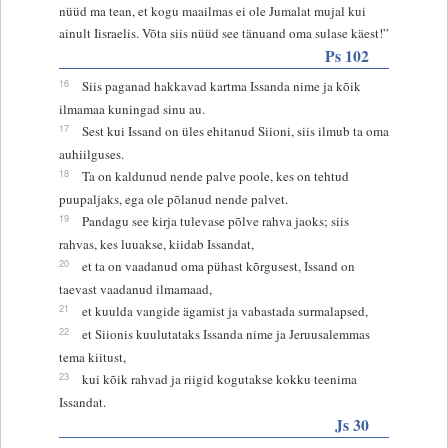
nüüd ma tean, et kogu maailmas ei ole Jumalat mujal kui
ainult Iisraelis. Võta siis nüüd see tänuand oma sulase käest!”
Ps 102
16
Siis paganad hakkavad kartma Issanda nime ja kõik
ilmamaa kuningad sinu au.
17
Sest kui Issand on üles ehitanud Siioni, siis ilmub ta oma
auhiilguses.
18
Ta on kaldunud nende palve poole, kes on tehtud
puupaljaks, ega ole põlanud nende palvet.
19
Pandagu see kirja tulevase põlve rahva jaoks; siis
rahvas, kes luuakse, kiidab Issandat,
20
et ta on vaadanud oma pühast kõrgusest, Issand on
taevast vaadanud ilmamaad,
21
et kuulda vangide ägamist ja vabastada surmalapsed,
22
et Siionis kuulutataks Issanda nime ja Jeruusalemmas
tema kiitust,
23
kui kõik rahvad ja riigid kogutakse kokku teenima
Issandat.
Js 30