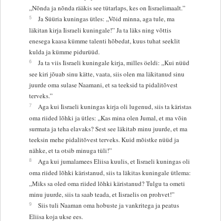
„Nõnda ja nõnda rääkis see tütarlaps, kes on Iisraelimaalt.”
5
Ja Süüria kuningas ütles: „Võid minna, aga tule, ma
läkitan kirja Iisraeli kuningale!” Ja ta läks ning võttis
enesega kaasa kümme talenti hõbedat, kuus tuhat seeklit
kulda ja kümme pidurüüd.
6
Ja ta viis Iisraeli kuningale kirja, milles öeldi: „Kui nüüd
see kiri jõuab sinu kätte, vaata, siis olen ma läkitanud sinu
juurde oma sulase Naamani, et sa teeksid ta pidalitõvest
terveks.”
7
Aga kui Iisraeli kuningas kirja oli lugenud, siis ta käristas
oma riided lõhki ja ütles: „Kas mina olen Jumal, et ma võin
surmata ja teha elavaks? Sest see läkitab minu juurde, et ma
teeksin mehe pidalitõvest terveks. Kuid mõistke nüüd ja
nähke, et ta otsib minuga tüli!”
8
Aga kui jumalamees Eliisa kuulis, et Iisraeli kuningas oli
oma riided lõhki käristanud, siis ta läkitas kuningale ütlema:
„Miks sa oled oma riided lõhki käristanud? Tulgu ta ometi
minu juurde, siis ta saab teada, et Iisraelis on prohvet!”
9
Siis tuli Naaman oma hobuste ja vankritega ja peatus
Eliisa koja ukse ees.