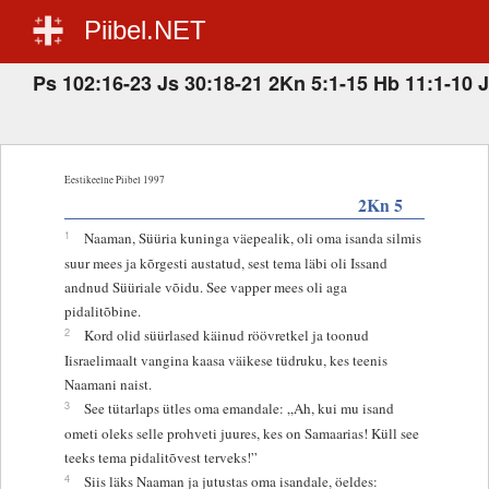
Piibel.NET
Ps 102:16-23 Js 30:18-21 2Kn 5:1-15 Hb 11:1-10 J
Eestikeelne Piibel 1997
2Kn 5
1
Naaman, Süüria kuninga väepealik, oli oma isanda silmis
suur mees ja kõrgesti austatud, sest tema läbi oli Issand
andnud Süüriale võidu. See vapper mees oli aga
pidalitõbine.
2
Kord olid süürlased käinud röövretkel ja toonud
Iisraelimaalt vangina kaasa väikese tüdruku, kes teenis
Naamani naist.
3
See tütarlaps ütles oma emandale: „Ah, kui mu isand
ometi oleks selle prohveti juures, kes on Samaarias! Küll see
teeks tema pidalitõvest terveks!”
4
Siis läks Naaman ja jutustas oma isandale, öeldes: