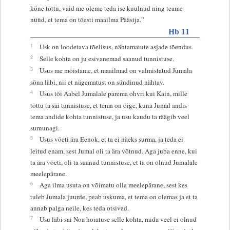
kõne tõttu, vaid me oleme teda ise kuulnud ning teame
nüüd, et tema on tõesti maailma Päästja.”
Hb 11
1
Usk on loodetava tõelisus, nähtamatute asjade tõendus.
2
Selle kohta on ju esivanemad saanud tunnistuse.
3
Usus me mõistame, et maailmad on valmistatud Jumala
sõna läbi, nii et nägematust on sündinud nähtav.
4
Usus tõi Aabel Jumalale parema ohvri kui Kain, mille
tõttu ta sai tunnistuse, et tema on õige, kuna Jumal andis
tema andide kohta tunnistuse, ja usu kaudu ta räägib veel
surnunagi.
5
Usus võeti ära Eenok, et ta ei näeks surma, ja teda ei
leitud enam, sest Jumal oli ta ära võtnud. Aga juba enne, kui
ta ära võeti, oli ta saanud tunnistuse, et ta on olnud Jumalale
meelepärane.
6
Aga ilma usuta on võimatu olla meelepärane, sest kes
tuleb Jumala juurde, peab uskuma, et tema on olemas ja et ta
annab palga neile, kes teda otsivad.
7
Usu läbi sai Noa hoiatuse selle kohta, mida veel ei olnud