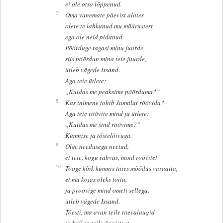
ei ole otsa lõppenud.
7
Oma vanemate päevist alates
olete te lahkunud mu määrustest
ega ole neid pidanud.
Pöörduge tagasi minu juurde,
siis pöördun mina teie juurde,
ütleb vägede Issand.
Aga teie ütlete:
„Kuidas me peaksime pöörduma?”
8
Kas inimene tohib Jumalat röövida?
Aga teie röövite mind ja ütlete:
„Kuidas me sind röövime?”
Kümnise ja tõstelõivuga.
9
Olge needusega neetud,
et teie, kogu rahvas, mind röövite!
10
Tooge kõik kümnis täies mõõdus varaaita,
et mu kojas oleks toitu,
ja proovige mind ometi sellega,
ütleb vägede Issand.
Tõesti, ma avan teile taevaluugid
ja kallan teile õnnistust