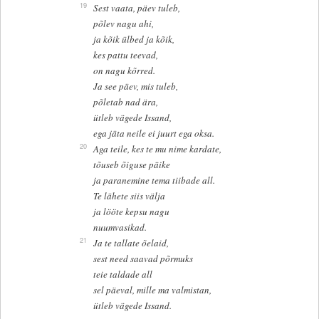
19
Sest vaata, päev tuleb,
põlev nagu ahi,
ja kõik ülbed ja kõik,
kes pattu teevad,
on nagu kõrred.
Ja see päev, mis tuleb,
põletab nad ära,
ütleb vägede Issand,
ega jäta neile ei juurt ega oksa.
20
Aga teile, kes te mu nime kardate,
tõuseb õiguse päike
ja paranemine tema tiibade all.
Te lähete siis välja
ja lööte kepsu nagu
nuumvasikad.
21
Ja te tallate õelaid,
sest need saavad põrmuks
teie taldade all
sel päeval, mille ma valmistan,
ütleb vägede Issand.