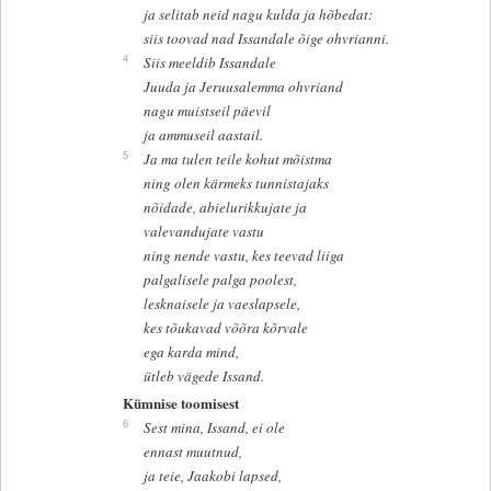
ja selitab neid nagu kulda ja hõbedat:
siis toovad nad Issandale õige ohvrianni.
4
Siis meeldib Issandale
Juuda ja Jeruusalemma ohvriand
nagu muistseil päevil
ja ammuseil aastail.
5
Ja ma tulen teile kohut mõistma
ning olen kärmeks tunnistajaks
nõidade, abielurikkujate ja
valevandujate vastu
ning nende vastu, kes teevad liiga
palgalisele palga poolest,
lesknaisele ja vaeslapsele,
kes tõukavad võõra kõrvale
ega karda mind,
ütleb vägede Issand.
Kümnise toomisest
6
Sest mina, Issand, ei ole
ennast muutnud,
ja teie, Jaakobi lapsed,