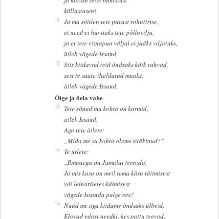
küllastuseni.
11
Ja ma sõitlen teie pärast rohutirtse,
et need ei hävitaks teie põlluvilja,
ja et teie viinapuu väljal ei jääks viljatuks,
ütleb vägede Issand.
12
Siis kiidavad teid õndsaks kõik rahvad,
sest te saate ihaldatud maaks,
ütleb vägede Issand.
Õige ja õela vahe
13
Teie sõnad mu kohta on karmid,
ütleb Issand.
Aga teie ütlete:
„Mida me su kohta oleme rääkinud?”
14
Te ütlete:
„Ilmaaegu on Jumalat teenida.
Ja mis kasu on meil tema käsu täitmisest
või leinariietes käimisest
vägede Issanda palge ees?
15
Nüüd me aga kiidame õndsaks ülbeid.
Elavad edasi needki, kes pattu teevad,