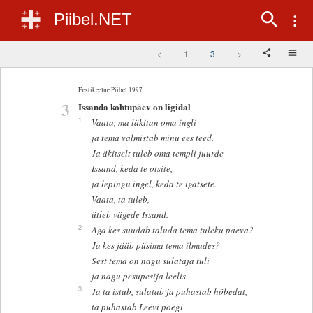
Piibel.NET
<
1
3
>
Eestikeelne Piibel 1997
3
Issanda kohtupäev on ligidal
1
Vaata, ma läkitan oma ingli
ja tema valmistab minu ees teed.
Ja äkitselt tuleb oma templi juurde
Issand, keda te otsite,
ja lepingu ingel, keda te igatsete.
Vaata, ta tuleb,
ütleb vägede Issand.
2
Aga kes suudab taluda tema tuleku päeva?
Ja kes jääb püsima tema ilmudes?
Sest tema on nagu sulataja tuli
ja nagu pesupesija leelis.
3
Ja ta istub, sulatab ja puhastab hõbedat,
ta puhastab Leevi poegi