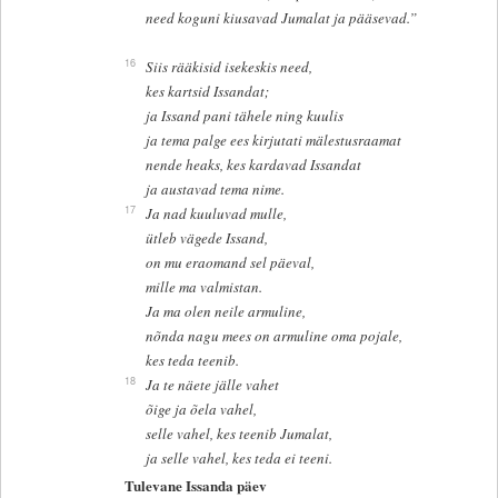
need koguni kiusavad Jumalat ja pääsevad.”
16
Siis rääkisid isekeskis need,
kes kartsid Issandat;
ja Issand pani tähele ning kuulis
ja tema palge ees kirjutati mälestusraamat
nende heaks, kes kardavad Issandat
ja austavad tema nime.
17
Ja nad kuuluvad mulle,
ütleb vägede Issand,
on mu eraomand sel päeval,
mille ma valmistan.
Ja ma olen neile armuline,
nõnda nagu mees on armuline oma pojale,
kes teda teenib.
18
Ja te näete jälle vahet
õige ja õela vahel,
selle vahel, kes teenib Jumalat,
ja selle vahel, kes teda ei teeni.
Tulevane Issanda päev