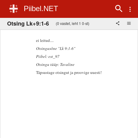
Piibel.NET
Otsing Lk+9:1-6
(0 vastet, leht 1 0-st)
ei leitud....
Otsingusõne "Lk 9:1-6"
Piibel: est_97
Otsingu tüüp: Tavaline
Täpsustage otsingut ja proovige uuesti!