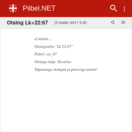
Piibel.NET
Otsing Lk+22:67
(0 vastet, leht 1 0-st)
ei leitud....
Otsingusõne "Lk 22:67"
Piibel: est_97
Otsingu tüüp: Tavaline
Täpsustage otsingut ja proovige uuesti!