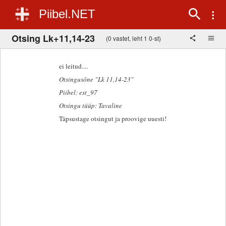
Piibel.NET
Otsing Lk+11,14-23
(0 vastet, leht 1 0-st)
ei leitud....
Otsingusõne "Lk 11,14-23"
Piibel: est_97
Otsingu tüüp: Tavaline
Täpsustage otsingut ja proovige uuesti!