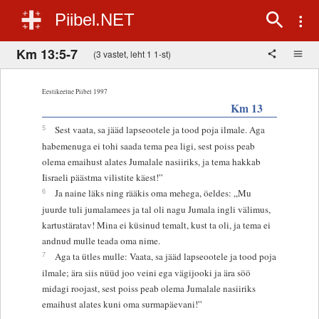
Piibel.NET
Km 13:5-7
(3 vastet, leht 1 1-st)
Eestikeelne Piibel 1997
Km 13
5
Sest vaata, sa jääd lapseootele ja tood poja ilmale. Aga
habemenuga ei tohi saada tema pea ligi, sest poiss peab
olema emaihust alates Jumalale nasiiriks, ja tema hakkab
Iisraeli päästma vilistite käest!”
6
Ja naine läks ning rääkis oma mehega, öeldes: „Mu
juurde tuli jumalamees ja tal oli nagu Jumala ingli välimus,
kartustäratav! Mina ei küsinud temalt, kust ta oli, ja tema ei
andnud mulle teada oma nime.
7
Aga ta ütles mulle: Vaata, sa jääd lapseootele ja tood poja
ilmale; ära siis nüüd joo veini ega vägijooki ja ära söö
midagi roojast, sest poiss peab olema Jumalale nasiiriks
emaihust alates kuni oma surmapäevani!”