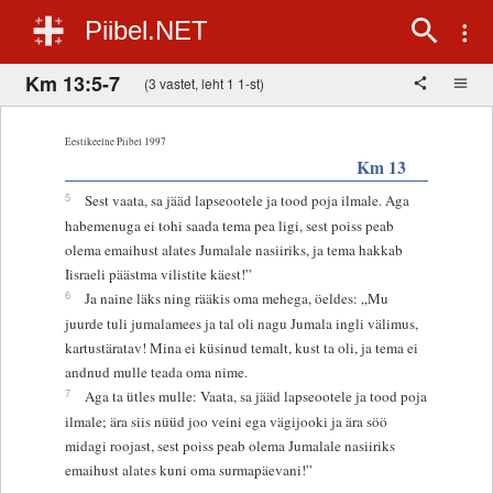
Piibel.NET
Km 13:5-7
(3 vastet, leht 1 1-st)
Eestikeelne Piibel 1997
Km 13
5
Sest vaata, sa jääd lapseootele ja tood poja ilmale. Aga
habemenuga ei tohi saada tema pea ligi, sest poiss peab
olema emaihust alates Jumalale nasiiriks, ja tema hakkab
Iisraeli päästma vilistite käest!”
6
Ja naine läks ning rääkis oma mehega, öeldes: „Mu
juurde tuli jumalamees ja tal oli nagu Jumala ingli välimus,
kartustäratav! Mina ei küsinud temalt, kust ta oli, ja tema ei
andnud mulle teada oma nime.
7
Aga ta ütles mulle: Vaata, sa jääd lapseootele ja tood poja
ilmale; ära siis nüüd joo veini ega vägijooki ja ära söö
midagi roojast, sest poiss peab olema Jumalale nasiiriks
emaihust alates kuni oma surmapäevani!”