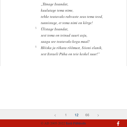
„Tänage Issandat,
kuulutage tema nime,
tehke teatavaks rahvaste seas tema teod,
tunnistage, et tema nimi on kõrge!
5
Ülistage Issandat,
sest tema on teinud suuri asju,
saagu see teatavaks kogu maal!
6
Hõiska ja rõkata rõõmust, Siioni elanik,
sest Iisraeli Püha on teie keskel suur!”
<
1
12
66
>
© AD 2005-2022
Eesti Piibliselts