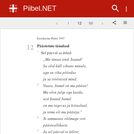
Piibel.NET
<
1
12
66
>
Eestikeelne Piibel 1997
12
Päästetute tänulaul
1
Sel päeval sa ütled:
„Ma tänan sind, Issand!
Sa olid küll vihane minule,
aga su viha pöördus
ja sa trööstisid mind.
2
Vaata, Jumal on mu pääste!
Ma olen julge ega karda,
sest Issand Jumal
on mu tugevus ja kiituslaul,
ja tema oli mu päästja.”
3
Te ammutate rõõmuga vett
päästeallikaist.
4
Ja sel päeval te ütlete: