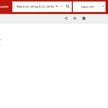
Piibel 1997
isainfo
,