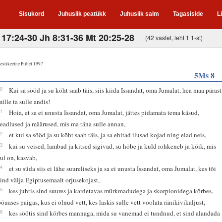
Sisukord
Juhuslik peatükk
Juhuslik salm
Tagasiside
L
17:24-30 Jh 8:31-36 Mt 20:25-28
(42 vastet, leht 1 1-st)
estikeelne Piibel 1997
5Ms 8
10
Kui sa sööd ja su kõht saab täis, siis kiida Issandat, oma Jumalat, hea maa pärast
mille ta sulle andis!
11
Hoia, et sa ei unusta Issandat, oma Jumalat, jättes pidamata tema käsud,
seadlused ja määrused, mis ma täna sulle annan,
12
et kui sa sööd ja su kõht saab täis, ja sa ehitad ilusad kojad ning elad neis,
13
kui su veised, lambad ja kitsed sigivad, su hõbe ja kuld rohkeneb ja kõik, mis
sul on, kasvab,
14
et su süda siis ei lähe suureliseks ja sa ei unusta Issandat, oma Jumalat, kes tõi
sind välja Egiptusemaalt orjusekojast,
15
kes juhtis sind suures ja kardetavas mürkmadudega ja skorpionidega kõrbes,
põuases paigas, kus ei olnud vett, kes laskis sulle vett voolata ränikivikaljust,
16
kes söötis sind kõrbes mannaga, mida su vanemad ei tundnud, et sind alandada