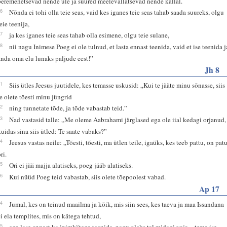
peremehetsevad nende üle ja suured meelevallatsevad nende kallal.
26
Nõnda ei tohi olla teie seas, vaid kes iganes teie seas tahab saada suureks, olgu
eie teenija,
27
ja kes iganes teie seas tahab olla esimene, olgu teie sulane,
28
nii nagu Inimese Poeg ei ole tulnud, et lasta ennast teenida, vaid et ise teenida j
anda oma elu lunaks paljude eest!”
Jh 8
31
Siis ütles Jeesus juutidele, kes temasse uskusid: „Kui te jääte minu sõnasse, siis
te olete tõesti minu jüngrid
32
ning tunnetate tõde, ja tõde vabastab teid.”
33
Nad vastasid talle: „Me oleme Aabrahami järglased ega ole iial kedagi orjanud,
kuidas sina siis ütled: Te saate vabaks?”
34
Jeesus vastas neile: „Tõesti, tõesti, ma ütlen teile, igaüks, kes teeb pattu, on pat
ri.
35
Ori ei jää majja alatiseks, poeg jääb alatiseks.
36
Kui nüüd Poeg teid vabastab, siis olete tõepoolest vabad.
Ap 17
24
Jumal, kes on teinud maailma ja kõik, mis siin sees, kes taeva ja maa Issandana
ei ela templites, mis on kätega tehtud,
25
ega lase ennast ka inimkätega teenida, nagu oleks tal midagi vaja, - tema ise