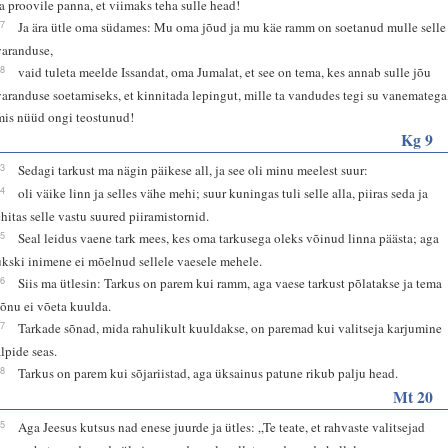
ja proovile panna, et viimaks teha sulle head!
17
Ja ära ütle oma südames: Mu oma jõud ja mu käe ramm on soetanud mulle selle
varanduse,
18
vaid tuleta meelde Issandat, oma Jumalat, et see on tema, kes annab sulle jõu
varanduse soetamiseks, et kinnitada lepingut, mille ta vandudes tegi su vanematega
mis nüüd ongi teostunud!
Kg 9
13
Sedagi tarkust ma nägin päikese all, ja see oli minu meelest suur:
14
oli väike linn ja selles vähe mehi; suur kuningas tuli selle alla, piiras seda ja
ehitas selle vastu suured piiramistornid.
15
Seal leidus vaene tark mees, kes oma tarkusega oleks võinud linna päästa; aga
ükski inimene ei mõelnud sellele vaesele mehele.
16
Siis ma ütlesin: Tarkus on parem kui ramm, aga vaese tarkust põlatakse ja tema
sõnu ei võeta kuulda.
17
Tarkade sõnad, mida rahulikult kuuldakse, on paremad kui valitseja karjumine
alpide seas.
18
Tarkus on parem kui sõjariistad, aga üksainus patune rikub palju head.
Mt 20
25
Aga Jeesus kutsus nad enese juurde ja ütles: „Te teate, et rahvaste valitsejad