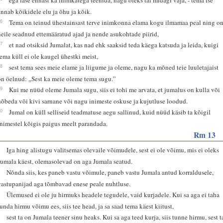
annab kõikidele elu ja õhu ja kõik.
26
Tema on teinud ühestainsast terve inimkonna elama kogu ilmamaa peal ning o
neile seadnud ettemääratud ajad ja nende asukohtade piirid,
27
et nad otsiksid Jumalat, kas nad ehk saaksid teda käega katsuda ja leida, kuigi
tema küll ei ole kaugel ühestki meist,
28
sest tema sees meie elame ja liigume ja oleme, nagu ka mõned teie luuletajaist
on öelnud: „Sest ka meie oleme tema sugu.”
29
Kui me nüüd oleme Jumala sugu, siis ei tohi me arvata, et jumalus on kulla või
hõbeda või kivi sarnane või nagu inimeste oskuse ja kujutluse loodud.
30
Jumal on küll selliseid teadmatuse aegu sallinud, kuid nüüd käsib ta kõigil
inimestel kõigis paigus meelt parandada.
Rm 13
1
Iga hing alistugu valitsemas olevaile võimudele, sest ei ole võimu, mis ei oleks
Jumala käest, olemasolevad on aga Jumala seatud.
2
Nõnda siis, kes paneb vastu võimule, paneb vastu Jumala antud korraldusele,
vastupanijad aga tõmbavad enese peale nuhtluse.
3
Ülemused ei ole ju hirmuks headele tegudele, vaid kurjadele. Kui sa aga ei taha
tunda hirmu võimu ees, siis tee head, ja sa saad tema käest kiitust,
4
sest ta on Jumala teener sinu heaks. Kui sa aga teed kurja, siis tunne hirmu, sest t