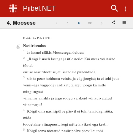
Piibel.NET
4. Moosese
<
1
6
36
>
Eestikeelne Piibel 1997
6
Nasiiriseadus
1
Ja Issand rääkis Moosesega, öeldes:
2
„Räägi Iisraeli lastega ja ütle neile: Kui mees või naine
tõotab
erilise nasiiritõotuse, et Issandale pühenduda,
3
siis ta peab hoiduma veinist ja vägijoogist; ta ei tohi juua
veini- ega vägijoogi äädikat; ta ärgu joogu ka mitte
mingisugust
viinamarjamahla ja ärgu söögu värskeid või kuivatatud
viinamarju!
4
Kõigil oma nasiiripõlve päevil ei tohi ta midagi süüa,
mida
toodetakse viinapuust, isegi mitte kivikesi ega kesti.
5
Kõigil tema tõotatud nasiiripõlve päevil ei tohi