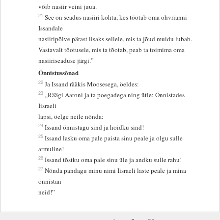
võib nasiir veini juua.
21
See on seadus nasiiri kohta, kes tõotab oma ohvrianni
Issandale
nasiiripõlve pärast lisaks sellele, mis ta jõud muidu lubab.
Vastavalt tõotusele, mis ta tõotab, peab ta toimima oma
nasiiriseaduse järgi.”
Õnnistussõnad
22
Ja Issand rääkis Moosesega, öeldes:
23
„Räägi Aaroni ja ta poegadega ning ütle: Õnnistades
Iisraeli
lapsi, öelge neile nõnda:
24
Issand õnnistagu sind ja hoidku sind!
25
Issand lasku oma pale paista sinu peale ja olgu sulle
armuline!
26
Issand tõstku oma pale sinu üle ja andku sulle rahu!
27
Nõnda pandagu minu nimi Iisraeli laste peale ja mina
õnnistan
neid!”