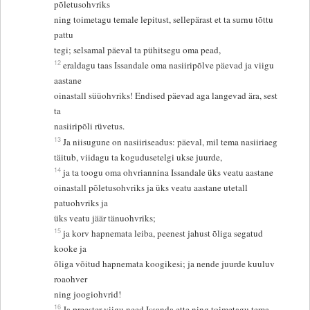
põletusohvriks
ning toimetagu temale lepitust, sellepärast et ta surnu tõttu
pattu
tegi; selsamal päeval ta pühitsegu oma pead,
12
eraldagu taas Issandale oma nasiiripõlve päevad ja viigu
aastane
oinastall süüohvriks! Endised päevad aga langevad ära, sest
ta
nasiiripõli rüvetus.
13
Ja niisugune on nasiiriseadus: päeval, mil tema nasiiriaeg
täitub, viidagu ta kogudusetelgi ukse juurde,
14
ja ta toogu oma ohvriannina Issandale üks veatu aastane
oinastall põletusohvriks ja üks veatu aastane utetall
patuohvriks ja
üks veatu jäär tänuohvriks;
15
ja korv hapnemata leiba, peenest jahust õliga segatud
kooke ja
õliga võitud hapnemata koogikesi; ja nende juurde kuuluv
roaohver
ning joogiohvrid!
16
Ja preester viigu need Issanda ette ning toimetagu tema