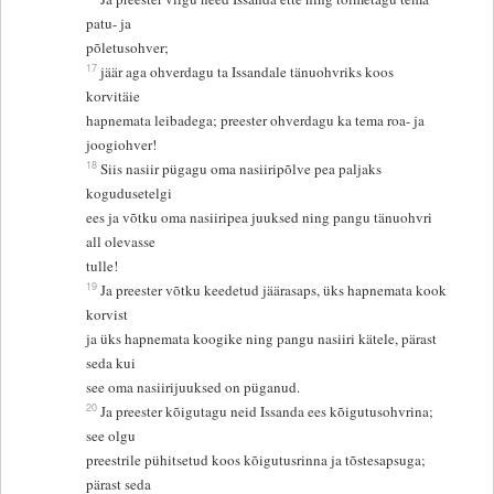
patu- ja
põletusohver;
17
jäär aga ohverdagu ta Issandale tänuohvriks koos
korvitäie
hapnemata leibadega; preester ohverdagu ka tema roa- ja
joogiohver!
18
Siis nasiir pügagu oma nasiiripõlve pea paljaks
kogudusetelgi
ees ja võtku oma nasiiripea juuksed ning pangu tänuohvri
all olevasse
tulle!
19
Ja preester võtku keedetud jäärasaps, üks hapnemata kook
korvist
ja üks hapnemata koogike ning pangu nasiiri kätele, pärast
seda kui
see oma nasiirijuuksed on püganud.
20
Ja preester kõigutagu neid Issanda ees kõigutusohvrina;
see olgu
preestrile pühitsetud koos kõigutusrinna ja tõstesapsuga;
pärast seda