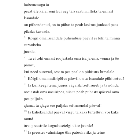
habemenuga ta
peast üle käia; seni kui aeg täis saab, milleks ta ennast
Issandale
on pühendanud, on ta püha: ta peab laskma juuksed peas
pikaks kasvada.
6
Kõigil oma Issandale pühenduse päevil ei tohi ta minna
surnukeha
juurde.
7
Ta ei tohi ennast roojastada oma isa ja ema, venna ja õe
pärast,
kui need surevad, sest ta pea peal on pühitsus Jumalale.
8
Kõigil oma nasiiripõlve päevil on ta Issandale pühitsetud!
9
Ja kui keegi tema juures väga äkitselt sureb ja ta nõnda
roojastab oma nasiiripea, siis ta peab puhastuspäeval oma
pea paljaks
ajama; ta ajagu see paljaks seitsmendal päeval!
10
Ja kaheksandal päeval viigu ta kaks turteltuvi või kaks
muud
tuvi preestrile kogudusetelgi ukse juurde!
11
Ja preester valmistagu üks patuohvriks ja teine