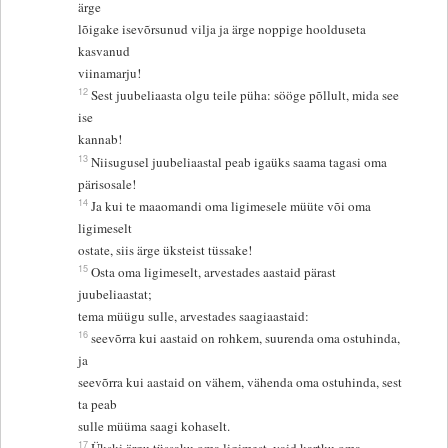
ärge
lõigake isevõrsunud vilja ja ärge noppige hoolduseta
kasvanud
viinamarju!
12
Sest juubeliaasta olgu teile püha: sööge põllult, mida see
ise
kannab!
13
Niisugusel juubeliaastal peab igaüks saama tagasi oma
pärisosale!
14
Ja kui te maaomandi oma ligimesele müüte või oma
ligimeselt
ostate, siis ärge üksteist tüssake!
15
Osta oma ligimeselt, arvestades aastaid pärast
juubeliaastat;
tema müügu sulle, arvestades saagiaastaid:
16
seevõrra kui aastaid on rohkem, suurenda oma ostuhinda,
ja
seevõrra kui aastaid on vähem, vähenda oma ostuhinda, sest
ta peab
sulle müüma saagi kohaselt.
17