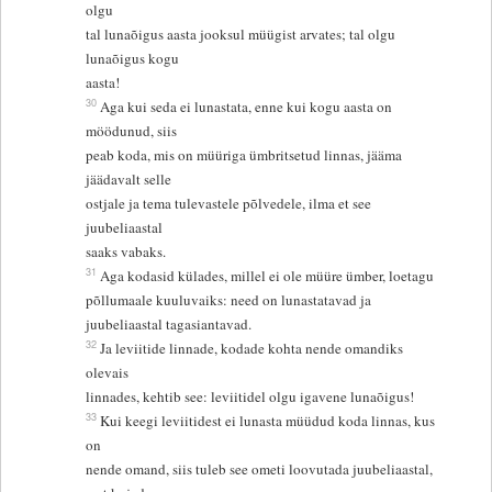
olgu
tal lunaõigus aasta jooksul müügist arvates; tal olgu
lunaõigus kogu
aasta!
30
Aga kui seda ei lunastata, enne kui kogu aasta on
möödunud, siis
peab koda, mis on müüriga ümbritsetud linnas, jääma
jäädavalt selle
ostjale ja tema tulevastele põlvedele, ilma et see
juubeliaastal
saaks vabaks.
31
Aga kodasid külades, millel ei ole müüre ümber, loetagu
põllumaale kuuluvaiks: need on lunastatavad ja
juubeliaastal tagasiantavad.
32
Ja leviitide linnade, kodade kohta nende omandiks
olevais
linnades, kehtib see: leviitidel olgu igavene lunaõigus!
33
Kui keegi leviitidest ei lunasta müüdud koda linnas, kus
on
nende omand, siis tuleb see ometi loovutada juubeliaastal,