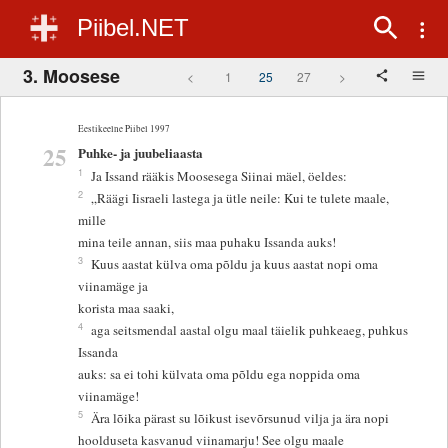
Piibel.NET
3. Moosese
<
1
25
27
>
Eestikeelne Piibel 1997
25
Puhke- ja juubeliaasta
1
Ja Issand rääkis Moosesega Siinai mäel, öeldes:
2
„Räägi Iisraeli lastega ja ütle neile: Kui te tulete maale,
mille
mina teile annan, siis maa puhaku Issanda auks!
3
Kuus aastat külva oma põldu ja kuus aastat nopi oma
viinamäge ja
korista maa saaki,
4
aga seitsmendal aastal olgu maal täielik puhkeaeg, puhkus
Issanda
auks: sa ei tohi külvata oma põldu ega noppida oma
viinamäge!
5
Ära lõika pärast su lõikust isevõrsunud vilja ja ära nopi
hoolduseta kasvanud viinamarju! See olgu maale