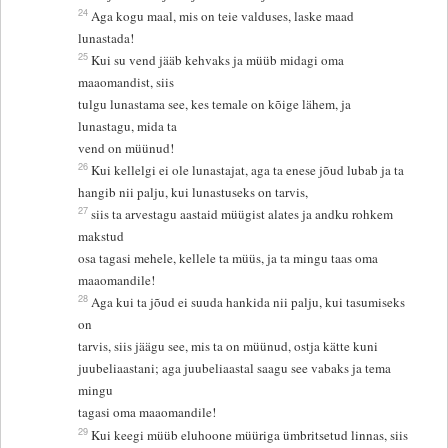
24
Aga kogu maal, mis on teie valduses, laske maad
lunastada!
25
Kui su vend jääb kehvaks ja müüb midagi oma
maaomandist, siis
tulgu lunastama see, kes temale on kõige lähem, ja
lunastagu, mida ta
vend on müünud!
26
Kui kellelgi ei ole lunastajat, aga ta enese jõud lubab ja ta
hangib nii palju, kui lunastuseks on tarvis,
27
siis ta arvestagu aastaid müügist alates ja andku rohkem
makstud
osa tagasi mehele, kellele ta müüs, ja ta mingu taas oma
maaomandile!
28
Aga kui ta jõud ei suuda hankida nii palju, kui tasumiseks
on
tarvis, siis jäägu see, mis ta on müünud, ostja kätte kuni
juubeliaastani; aga juubeliaastal saagu see vabaks ja tema
mingu
tagasi oma maaomandile!
29
Kui keegi müüb eluhoone müüriga ümbritsetud linnas, siis