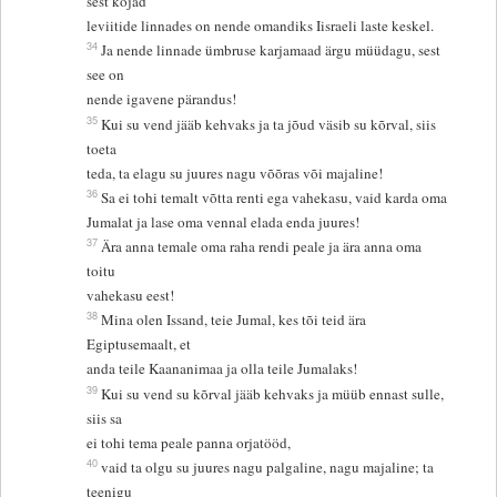
sest kojad
leviitide linnades on nende omandiks Iisraeli laste keskel.
34
Ja nende linnade ümbruse karjamaad ärgu müüdagu, sest
see on
nende igavene pärandus!
35
Kui su vend jääb kehvaks ja ta jõud väsib su kõrval, siis
toeta
teda, ta elagu su juures nagu võõras või majaline!
36
Sa ei tohi temalt võtta renti ega vahekasu, vaid karda oma
Jumalat ja lase oma vennal elada enda juures!
37
Ära anna temale oma raha rendi peale ja ära anna oma
toitu
vahekasu eest!
38
Mina olen Issand, teie Jumal, kes tõi teid ära
Egiptusemaalt, et
anda teile Kaananimaa ja olla teile Jumalaks!
39
Kui su vend su kõrval jääb kehvaks ja müüb ennast sulle,
siis sa
ei tohi tema peale panna orjatööd,
40
vaid ta olgu su juures nagu palgaline, nagu majaline; ta
teenigu