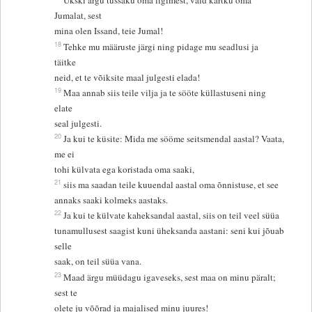
Ükski ärgu tüssaku oma ligimest, vaid kartku oma
Jumalat, sest
mina olen Issand, teie Jumal!
18
Tehke mu määruste järgi ning pidage mu seadlusi ja
täitke
neid, et te võiksite maal julgesti elada!
19
Maa annab siis teile vilja ja te sööte küllastuseni ning
elate
seal julgesti.
20
Ja kui te küsite: Mida me sööme seitsmendal aastal? Vaata,
me ei
tohi külvata ega koristada oma saaki,
21
siis ma saadan teile kuuendal aastal oma õnnistuse, et see
annaks saaki kolmeks aastaks.
22
Ja kui te külvate kaheksandal aastal, siis on teil veel süüa
tunamullusest saagist kuni üheksanda aastani: seni kui jõuab
selle
saak, on teil süüa vana.
23
Maad ärgu müüdagu igaveseks, sest maa on minu päralt;
sest te
olete ju võõrad ja majalised minu juures!