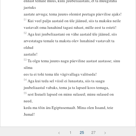
ennast temale müüs, kuni juubeliaastani, et ta müügiraha
jaotuks
aastate arvuga; tema juures olemist peetagu päevilise ajaks!
51
Kui veel palju aastaid on üle jäänud, siis ta maksku neile
vastavalt oma lunahind tagasi rahast, mille eest ta osteti!
52
Aga kui juubeliaastani on vähe aastaid üle jäänud, siis
arvestatagu temale ta maksta olev lunahind vastavalt ta
oldud
aastaile!
53
Ta olgu tema juures nagu päeviline aastast aastasse; sinu
silma
ees ta ei tohi tema üle vägivallaga valitseda!
54
Aga kui teda sel viisil ei lunastata, siis ta saagu
juubeliaastal vabaks, tema ja ta lapsed koos temaga,
55
sest Iisraeli lapsed on minu sulased; minu sulased on
need,
keda ma tõin ära Egiptusemaalt. Mina olen Issand, teie
Jumal!
<
1
25
27
>