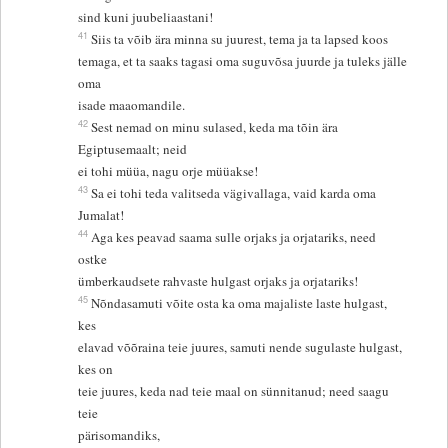
sind kuni juubeliaastani!
41
Siis ta võib ära minna su juurest, tema ja ta lapsed koos
temaga, et ta saaks tagasi oma suguvõsa juurde ja tuleks jälle
oma
isade maaomandile.
42
Sest nemad on minu sulased, keda ma tõin ära
Egiptusemaalt; neid
ei tohi müüa, nagu orje müüakse!
43
Sa ei tohi teda valitseda vägivallaga, vaid karda oma
Jumalat!
44
Aga kes peavad saama sulle orjaks ja orjatariks, need
ostke
ümberkaudsete rahvaste hulgast orjaks ja orjatariks!
45
Nõndasamuti võite osta ka oma majaliste laste hulgast,
kes
elavad võõraina teie juures, samuti nende sugulaste hulgast,
kes on
teie juures, keda nad teie maal on sünnitanud; need saagu
teie
pärisomandiks,