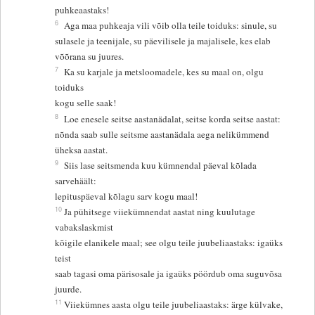
puhkeaastaks!
6
Aga maa puhkeaja vili võib olla teile toiduks: sinule, su
sulasele ja teenijale, su päevilisele ja majalisele, kes elab
võõrana su juures.
7
Ka su karjale ja metsloomadele, kes su maal on, olgu
toiduks
kogu selle saak!
8
Loe enesele seitse aastanädalat, seitse korda seitse aastat:
nõnda saab sulle seitsme aastanädala aega nelikümmend
üheksa aastat.
9
Siis lase seitsmenda kuu kümnendal päeval kõlada
sarvehäält:
lepituspäeval kõlagu sarv kogu maal!
10
Ja pühitsege viiekümnendat aastat ning kuulutage
vabakslaskmist
kõigile elanikele maal; see olgu teile juubeliaastaks: igaüks
teist
saab tagasi oma pärisosale ja igaüks pöördub oma suguvõsa
juurde.
11
Viiekümnes aasta olgu teile juubeliaastaks: ärge külvake,