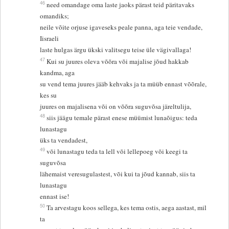
46
need omandage oma laste jaoks pärast teid päritavaks
omandiks;
neile võite orjuse igaveseks peale panna, aga teie vendade,
Iisraeli
laste hulgas ärgu ükski valitsegu teise üle vägivallaga!
47
Kui su juures oleva võõra või majalise jõud hakkab
kandma, aga
su vend tema juures jääb kehvaks ja ta müüb ennast võõrale,
kes su
juures on majalisena või on võõra suguvõsa järeltulija,
48
siis jäägu temale pärast enese müümist lunaõigus: teda
lunastagu
üks ta vendadest,
49
või lunastagu teda ta lell või lellepoeg või keegi ta
suguvõsa
lähemaist veresugulastest, või kui ta jõud kannab, siis ta
lunastagu
ennast ise!
50
Ta arvestagu koos sellega, kes tema ostis, aega aastast, mil
ta