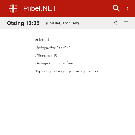
Piibel.NET
Otsing 13:35
(0 vastet, leht 1 0-st)
ei leitud....
Otsingusõne "13:35"
Piibel: est_97
Otsingu tüüp: Tavaline
Täpsustage otsingut ja proovige uuesti!