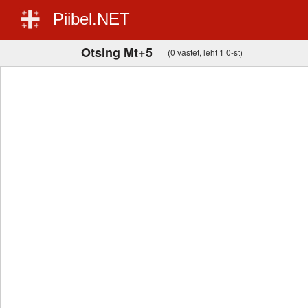
Piibel.NET
Otsing Mt+5
(0 vastet, leht 1 0-st)