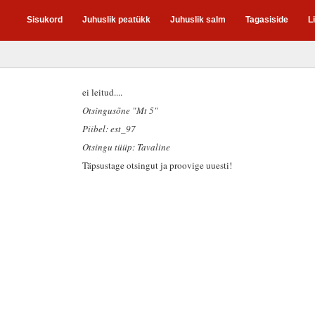
Sisukord
Juhuslik peatükk
Juhuslik salm
Tagasiside
L
ei leitud....
Otsingusõne "Mt 5"
Piibel: est_97
Otsingu tüüp: Tavaline
Täpsustage otsingut ja proovige uuesti!